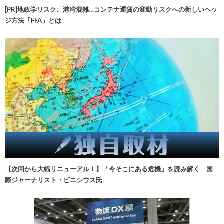
[PR]地政学リスク、港湾混雑…コンテナ運賃の変動リスクへの新しいヘッ
ジ方法「FFA」とは
【次回から大幅リニューアル！】「今そこにある危機」を読み解く 国
際ジャーナリスト・ビニシウス氏