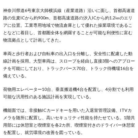
神奈川県道6号東京大師横浜線（産業道路）沿いに面し、首都高速道
路の生麦ICから約900m、首都高速道路の汐入ICから約1.2㎞のエリ
アに位置。工業専用地域で物流倉庫として優れた操業環境であるこ
となどに着目し、首都圏全体を網羅することが可能な利便性に富む
物流拠点として計画してきた。
車両と歩行者および自転車の出入口を分離し、安全性に配慮した動
線計画を採用。大型車両は、スロープを経由し直接3階へのアプロー
チを可能にしており、トラックバース70台、トラック待機場16台を
備えている。
荷物用エレベーター10台、垂直搬送機4台を配置し、4分割でも利用
可能な汎用性のある施設計画を実現している。
機能面では、非接触ICカードキーを用いた入退室管理設備、ITVカ
メラを随所に配置し、高いセキュリティ性能を持たせている。1階共
用部には休憩室と喫煙室を各2カ所、喫煙室付きのドライバー休憩室
を配置し、就労環境の改善を図っている。