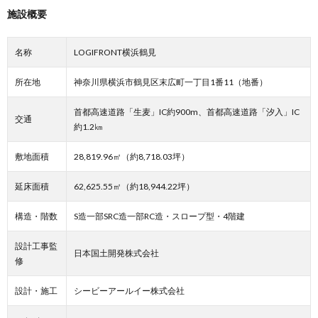
施設概要
名称
LOGIFRONT横浜鶴見
所在地
神奈川県横浜市鶴見区末広町一丁目1番11（地番）
首都高速道路「生麦」IC約900m、首都高速道路「汐入」IC
交通
約1.2㎞
敷地面積
28,819.96㎡（約8,718.03坪）
延床面積
62,625.55㎡（約18,944.22坪）
構造・階数
S造一部SRC造一部RC造・スロープ型・4階建
設計工事監
日本国土開発株式会社
修
設計・施工
シービーアールイー株式会社