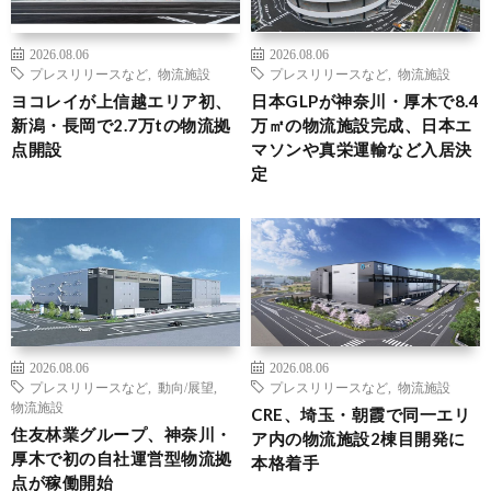
2026.08.06
2026.08.06
プレスリリースなど
,
物流施設
プレスリリースなど
,
物流施設
ヨコレイが上信越エリア初、
日本GLPが神奈川・厚木で8.4
新潟・長岡で2.7万tの物流拠
万㎡の物流施設完成、日本エ
点開設
マソンや真栄運輸など入居決
定
2026.08.06
2026.08.06
プレスリリースなど
,
動向/展望
,
プレスリリースなど
,
物流施設
物流施設
CRE、埼玉・朝霞で同一エリ
住友林業グループ、神奈川・
ア内の物流施設2棟目開発に
厚木で初の自社運営型物流拠
本格着手
点が稼働開始