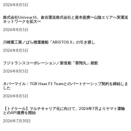
2026年8月5日
株式会社Univearth、倉吉運送株式会社と資本提携〜山陰エリアへ実運送
ネットワークを拡大〜
2026年8月5日
川崎重工業／ばら積運搬船「ARISTOS II」の引き渡し
2026年8月5日
フジトランスコーポレーション／新造船「蓉翔丸」就航
2026年8月5日
ネバーマイル：TGR Haas F1 Teamとのパートナーシップ契約を締結しま
した
2026年8月5日
【トドケール】マルチキャリア化に向けて、2026年7月よりヤマト運輸
とのAPI連携を開始
2026年7月30日