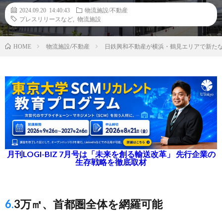
2024.09.20 14:40:43
物流施設/不動産
プレスリリースなど
,
物流施設
物流施設/不動産
日鉄興和不動産が横浜・鶴見エリアで新た
HOME
月刊LOGI-BIZ 7月号は「未来を創る輸送改革」 先行企業の
生存戦略を徹底取材
6.3万㎡、首都圏全体を網羅可能