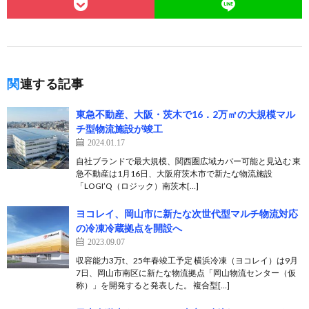
関連する記事
東急不動産、大阪・茨木で16．2万㎡の大規模マル
チ型物流施設が竣工
2024.01.17
自社ブランドで最大規模、関西圏広域カバー可能と見込む 東
急不動産は1月16日、大阪府茨木市で新たな物流施設
「LOGI’Q（ロジック）南茨木[…]
ヨコレイ、岡山市に新たな次世代型マルチ物流対応
の冷凍冷蔵拠点を開設へ
2023.09.07
収容能力3万t、25年春竣工予定 横浜冷凍（ヨコレイ）は9月
7日、岡山市南区に新たな物流拠点「岡山物流センター（仮
称）」を開発すると発表した。 複合型[…]