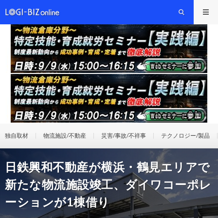
独自取材
物流施設/不動産
災害/事故/不祥事
テクノロジー/製品
日鉄興和不動産が横浜・鶴見エリアで
新たな物流施設竣工、ダイワコーポレ
ーションが1棟借り