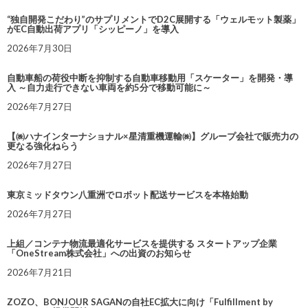
“独自開発こだわり”のサプリメントでD2C展開する「ウェルモット製薬」
がEC自動出荷アプリ「シッピーノ」を導入
2026年7月30日
自動車船の荷役中断を抑制する自動車移動用「スケーター」を開発・導
入 ～自力走行できない車両を約5分で移動可能に～
2026年7月27日
【㈱ハナインターナショナル×星清重機運輸㈱】グループ会社で販売力の
更なる強化ねらう
2026年7月27日
東京ミッドタウン八重洲でロボット配送サービスを本格始動
2026年7月27日
上組／コンテナ物流最適化サービスを提供する スタートアップ企業
「OneStream株式会社」への出資のお知らせ
2026年7月21日
ZOZO、BONJOUR SAGANの自社EC拡大に向け「Fulfillment by