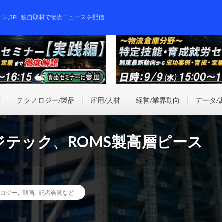
ーン,3PL,独自取材で物流ニュースを配信
事
テクノロジー/製品
雇用/人材
経営/業界動向
データ/
テック、ROMS製高層ピース
ロジー
,
動画
,
記者会見など