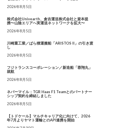
2026年8月5日
株式会社Univearth、倉吉運送株式会社と資本提
携〜山陰エリアへ実運送ネットワークを拡大〜
2026年8月5日
川崎重工業／ばら積運搬船「ARISTOS II」の引き渡
し
2026年8月5日
フジトランスコーポレーション／新造船「蓉翔丸」
就航
2026年8月5日
ネバーマイル：TGR Haas F1 Teamとのパートナー
シップ契約を締結しました
2026年8月5日
【トドケール】マルチキャリア化に向けて、2026
年7月よりヤマト運輸とのAPI連携を開始
2026年7月30日