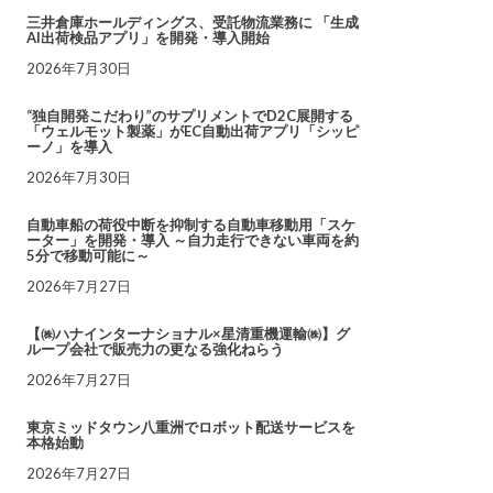
三井倉庫ホールディングス、受託物流業務に 「生成
AI出荷検品アプリ」を開発・導入開始
2026年7月30日
“独自開発こだわり”のサプリメントでD2C展開する
「ウェルモット製薬」がEC自動出荷アプリ「シッピ
ーノ」を導入
2026年7月30日
自動車船の荷役中断を抑制する自動車移動用「スケ
ーター」を開発・導入 ～自力走行できない車両を約
5分で移動可能に～
2026年7月27日
【㈱ハナインターナショナル×星清重機運輸㈱】グ
ループ会社で販売力の更なる強化ねらう
2026年7月27日
東京ミッドタウン八重洲でロボット配送サービスを
本格始動
2026年7月27日