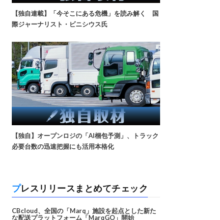
【独自連載】「今そこにある危機」を読み解く 国
際ジャーナリスト・ビニシウス氏
【独自】オープンロジの「AI梱包予測」、トラック
必要台数の迅速把握にも活用本格化
プレスリリースまとめてチェック
CBcloud、全国の「Marq」施設を起点とした新た
な配送プラットフォーム「MarqGO」開始