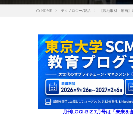
テクノロジー/製品
【現地取材・動画】
HOME
月刊LOGI-BIZ 7月号は「未