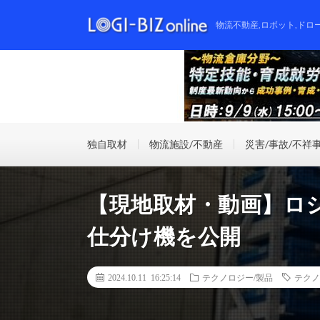
物流不動産,ロボット,ドロ
独自取材
物流施設/不動産
災害/事故/不祥
【現地取材・動画】ロジ
仕分け機を公開
2024.10.11 16:25:14
テクノロジー/製品
テクノ