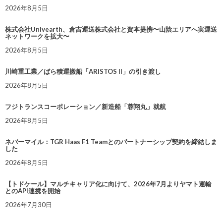
2026年8月5日
株式会社Univearth、倉吉運送株式会社と資本提携〜山陰エリアへ実運送
ネットワークを拡大〜
2026年8月5日
川崎重工業／ばら積運搬船「ARISTOS II」の引き渡し
2026年8月5日
フジトランスコーポレーション／新造船「蓉翔丸」就航
2026年8月5日
ネバーマイル：TGR Haas F1 Teamとのパートナーシップ契約を締結しま
した
2026年8月5日
【トドケール】マルチキャリア化に向けて、2026年7月よりヤマト運輸
とのAPI連携を開始
2026年7月30日