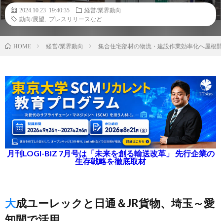
2024.10.23 19:40:35
経営/業界動向
動向/展望
,
プレスリリースなど
経営/業界動向
集合住宅部材の物流・建設作業効率化へ屋根開
HOME
月刊LOGI-BIZ 7月号は「未来を創る輸送改革」 先行企業の
生存戦略を徹底取材
大成ユーレックと日通＆JR貨物、埼玉～愛
知間で活用