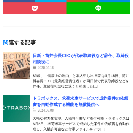
関連する記事
日新・筒井会長CEOが代表取締役など辞任、取締役
相談役に
2020.05.18
85歳、「健康上の理由」と本人申し出 日新は5月18日、筒井
博会長CEO（最高経営責任者）が同日付で代表取締役などを
辞任、取締役相談役に退くと発表した[…]
トラボックス、求荷求車サービスで成約案件の依頼
書を自動作成する機能を無償提供へ
2024.08.08
大幅な省力化実現、入稿許可書など添付可能 トラボックスは
8月8日、求荷求車サービスで成約した案件の依頼書を自動作
成し、入構許可書など付帯ファイルをアッ[…]