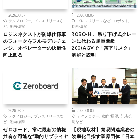
2026.08.07
2026.08.06
テクノロジー
,
プレスリリースな
プレスリリースなど
,
ロボット
,
ど
,
動向/展望
動向/展望
ロジスネクストが防爆仕様車
ROBO-HI、吊り下げ式クレー
のフォークをフルモデルチェ
ンに代わる超重量級
ンジ、オペレーターの快適性
200tAGVで「落下リスク」
向上図る
解消と説明
2026.08.06
2026.08.06
テクノロジー
,
プレスリリースな
テクノロジー
,
動向/展望
,
記者会
ど
,
動向/展望
見など
ゼロボード、常に最新の情報
【現地取材】貿易関連業務の
共有が可能な“動的サプライヤ
効率化目指す業界団体「日本