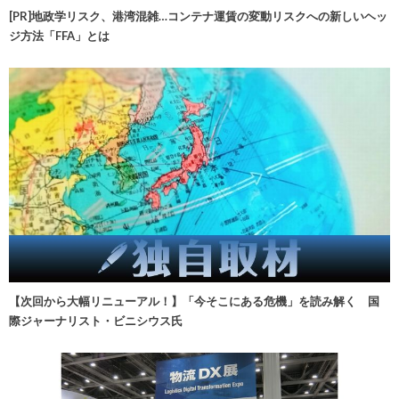
[PR]地政学リスク、港湾混雑…コンテナ運賃の変動リスクへの新しいヘッ
ジ方法「FFA」とは
【次回から大幅リニューアル！】「今そこにある危機」を読み解く 国
際ジャーナリスト・ビニシウス氏