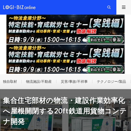
独自取材
物流施設/不動産
災害/事故/不祥事
テクノロジー/製品
集合住宅部材の物流・建設作業効率化
へ屋根開閉する20ft鉄道用貨物コンテ
ナ開発