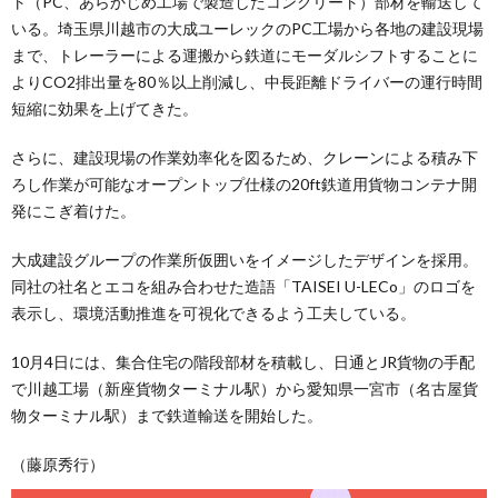
ト（PC、あらかじめ工場で製造したコンクリート）部材を輸送して
いる。埼玉県川越市の大成ユーレックのPC工場から各地の建設現場
まで、トレーラーによる運搬から鉄道にモーダルシフトすることに
よりCO2排出量を80％以上削減し、中長距離ドライバーの運行時間
短縮に効果を上げてきた。
さらに、建設現場の作業効率化を図るため、クレーンによる積み下
ろし作業が可能なオープントップ仕様の20ft鉄道用貨物コンテナ開
発にこぎ着けた。
大成建設グループの作業所仮囲いをイメージしたデザインを採用。
同社の社名とエコを組み合わせた造語「TAISEI U-LECo」のロゴを
表示し、環境活動推進を可視化できるよう工夫している。
10月4日には、集合住宅の階段部材を積載し、日通とJR貨物の手配
で川越工場（新座貨物ターミナル駅）から愛知県一宮市（名古屋貨
物ターミナル駅）まで鉄道輸送を開始した。
（藤原秀行）