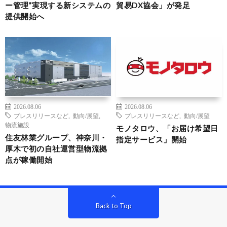
ー管理”実現する新システムの
貿易DX協会」が発足
提供開始へ
2026.08.06
2026.08.06
プレスリリースなど
,
動向/展望
,
プレスリリースなど
,
動向/展望
物流施設
モノタロウ、「お届け希望日
住友林業グループ、神奈川・
指定サービス」開始
厚木で初の自社運営型物流拠
点が稼働開始
Back to Top