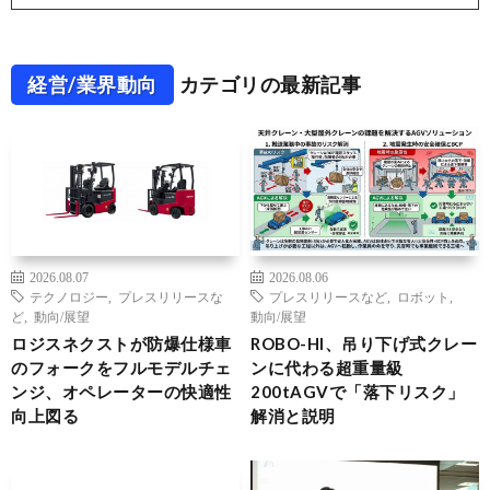
経営/業界動向
カテゴリの最新記事
2026.08.07
2026.08.06
テクノロジー
,
プレスリリースな
プレスリリースなど
,
ロボット
,
ど
,
動向/展望
動向/展望
ロジスネクストが防爆仕様車
ROBO-HI、吊り下げ式クレー
のフォークをフルモデルチェ
ンに代わる超重量級
ンジ、オペレーターの快適性
200tAGVで「落下リスク」
向上図る
解消と説明