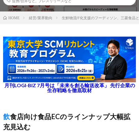
提携/合弁など
,
プレスリリースなど
経営/業界動向
生鮮物流IT化支援のフーディソン、三菱食品
HOME
月刊LOGI-BIZ 7月号は「未来を創る輸送改革」 先行企業の
生存戦略を徹底取材
飲食店向け食品ECのラインナップ大幅拡
充見込む