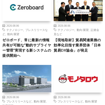
2026.08.06
2026.08.06
テクノロジー
,
プレスリリースな
テクノロジー
,
動向/展望
,
記者会
ど
,
動向/展望
見など
ゼロボード、常に最新の情報
【現地取材】貿易関連業務の
共有が可能な“動的サプライヤ
効率化目指す業界団体「日本
ー管理”実現する新システムの
貿易DX協会」が発足
提供開始へ
2026.08.06
2026.08.06
プレスリリースなど
,
動向/展望
,
プレスリリースなど
,
動向/展望