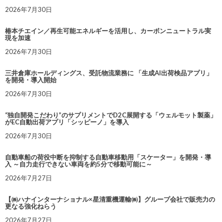
2026年7月30日
椿本チエイン／再生可能エネルギーを活用し、カーボンニュートラル実
現を加速
2026年7月30日
三井倉庫ホールディングス、受託物流業務に 「生成AI出荷検品アプリ」
を開発・導入開始
2026年7月30日
“独自開発こだわり”のサプリメントでD2C展開する「ウェルモット製薬」
がEC自動出荷アプリ「シッピーノ」を導入
2026年7月30日
自動車船の荷役中断を抑制する自動車移動用「スケーター」を開発・導
入 ～自力走行できない車両を約5分で移動可能に～
2026年7月27日
【㈱ハナインターナショナル×星清重機運輸㈱】グループ会社で販売力の
更なる強化ねらう
2026年7月27日