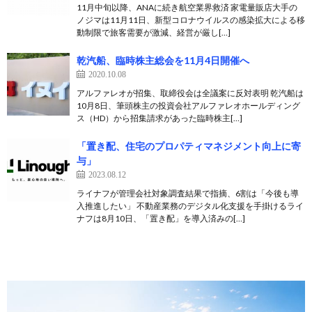
11月中旬以降、ANAに続き航空業界救済 家電量販店大手の
ノジマは11月11日、新型コロナウイルスの感染拡大による移
動制限で旅客需要が激減、経営が厳し[…]
乾汽船、臨時株主総会を11月4日開催へ
2020.10.08
アルファレオが招集、取締役会は全議案に反対表明 乾汽船は
10月8日、筆頭株主の投資会社アルファレオホールディング
ス（HD）から招集請求があった臨時株主[…]
「置き配、住宅のプロパティマネジメント向上に寄
与」
2023.08.12
ライナフが管理会社対象調査結果で指摘、6割は「今後も導
入推進したい」 不動産業務のデジタル化支援を手掛けるライ
ナフは8月10日、「置き配」を導入済みの[…]