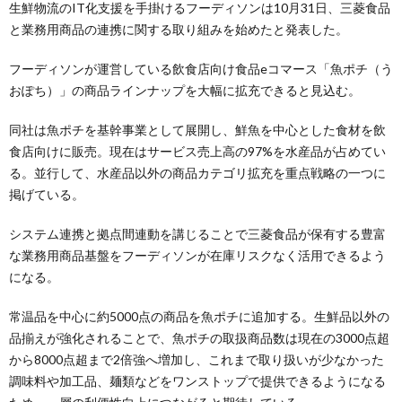
生鮮物流のIT化支援を手掛けるフーディソンは10月31日、三菱食品
と業務用商品の連携に関する取り組みを始めたと発表した。
フーディソンが運営している飲食店向け食品eコマース「魚ポチ（う
おぽち）」の商品ラインナップを大幅に拡充できると見込む。
同社は魚ポチを基幹事業として展開し、鮮魚を中心とした食材を飲
食店向けに販売。現在はサービス売上高の97%を水産品が占めてい
る。並行して、水産品以外の商品カテゴリ拡充を重点戦略の一つに
掲げている。
システム連携と拠点間連動を講じることで三菱食品が保有する豊富
な業務用商品基盤をフーディソンが在庫リスクなく活用できるよう
になる。
常温品を中心に約5000点の商品を魚ポチに追加する。生鮮品以外の
品揃えが強化されることで、魚ポチの取扱商品数は現在の3000点超
から8000点超まで2倍強へ増加し、これまで取り扱いが少なかった
調味料や加工品、麺類などをワンストップで提供できるようになる