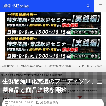
独自取材
物流施設/不動産
災害/事故/不祥事
テクノロジー/製品
生鮮物流IT化支援のフーディソン、三
菱食品と商品連携を開始
2024.10.31 13:18:06
経営/業界動向