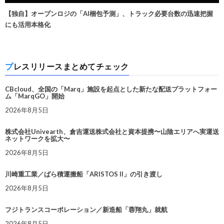
【独自】オープンロジの「AI梱包予測」、トラック必要台数の迅速把握
にも活用本格化
プレスリリースまとめてチェック
CBcloud、全国の「Marq」施設を起点とした新たな配送プラットフォー
ム「MarqGO」開始
2026年8月5日
株式会社Univearth、倉吉運送株式会社と資本提携〜山陰エリアへ実運送
ネットワークを拡大〜
2026年8月5日
川崎重工業／ばら積運搬船「ARISTOS II」の引き渡し
2026年8月5日
フジトランスコーポレーション／新造船「蓉翔丸」就航
2026年8月5日