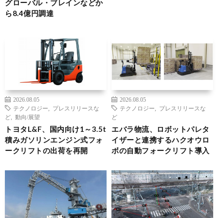
グローバル・ブレインなどか
ら8.4億円調達
2026.08.05
2026.08.05
テクノロジー
,
プレスリリースな
テクノロジー
,
プレスリリースな
ど
,
動向/展望
ど
トヨタL&F、国内向け1～3.5t
エバラ物流、ロボットパレタ
積みガソリンエンジン式フォ
イザーと連携するハクオウロ
ークリフトの出荷を再開
ボの自動フォークリフト導入