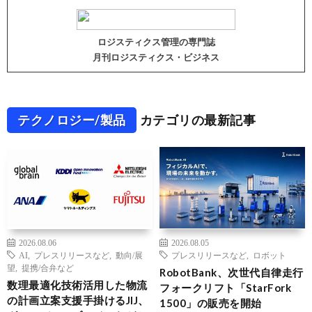
ロジスティクス管理の専門誌
月刊ロジスティクス・ビジネス
テクノロジー/製品
カテゴリの最新記事
2026.08.06
2026.08.05
AI
,
プレスリリースなど
,
動向/展
プレスリリースなど
,
ロボット
望
,
提携/合弁など
RobotBank、次世代自律走行
数理最適化技術活用した物流
フォークリフト「StarFork
の計画立案支援手掛けるJIJ、
1500」の販売を開始