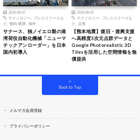
2026.08.05
2026.08.05
テクノロジー
,
プレスリリースな
テクノロジー
,
プレスリリースな
ど
,
動向/展望
,
海外
ど
,
災害
サナース、独ノイエロ製の港
【熊本地震】復旧・復興支援
湾荷役自動化機械「ニューマ
へ高精度3次元点群データと
チックアンローダー」を日本
Google Photorealistic 3D
国内初導入
Tilesを活用した空間情報を無
償提供
Back to Top
メルマガ会員登録
プライバシーポリシー