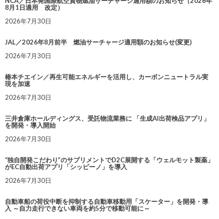
NCA／日本発国際航空貨物燃油サーチャージ適用額のお知らせ（2026年
8月1日適用 改定）
2026年7月30日
JAL／2026年8月前半 燃油サーチャージ適用額のお知らせ(変更)
2026年7月30日
椿本チエイン／再生可能エネルギーを活用し、カーボンニュートラル実
現を加速
2026年7月30日
三井倉庫ホールディングス、受託物流業務に 「生成AI出荷検品アプリ」
を開発・導入開始
2026年7月30日
“独自開発こだわり”のサプリメントでD2C展開する「ウェルモット製薬」
がEC自動出荷アプリ「シッピーノ」を導入
2026年7月30日
自動車船の荷役中断を抑制する自動車移動用「スケーター」を開発・導
入 ～自力走行できない車両を約5分で移動可能に～