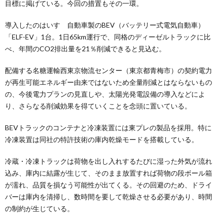
目標に掲げている。今回の措置もその一環。
導入したのはいすゞ自動車製のBEV（バッテリー式電気自動車）
「ELF-EV」1台。1日65km運行で、同格のディーゼルトラックに比
べ、年間のCO2排出量を21％削減できると見込む。
配備する名糖運輸西東京物流センター（東京都青梅市）の契約電力
が再生可能エネルギー由来ではないため全量削減とはならないもの
の、今後電力プランの見直しや、太陽光発電設備の導入などによ
り、さらなる削減効果を得ていくことを念頭に置いている。
BEVトラックのコンテナと冷凍装置には東プレの製品を採用。特に
冷凍装置は同社の特許技術の庫内乾燥モードを搭載している。
冷蔵・冷凍トラックは荷物を出し入れするたびに湿った外気が流れ
込み、庫内に結露が生じて、そのまま放置すれば荷物の段ボール箱
が濡れ、品質を損なう可能性が出てくる。その回避のため、ドライ
バーは庫内を清掃し、数時間を要して乾燥させる必要があり、時間
の制約が生じている。