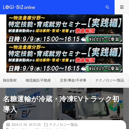
独自取材
物流施設/不動産
災害/事故/不祥事
テクノロジー/製品
名糖運輸が冷蔵・冷凍EVトラック初
導入
2024.11.18 16:55:26
テクノロジー/製品