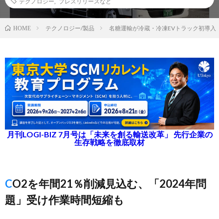
テクノロジー
,
プレスリリースなど
テクノロジー/製品
名糖運輸が冷蔵・冷凍EVトラック初導入
HOME
月刊LOGI-BIZ 7月号は「未来を創る輸送改革」 先行企業の
生存戦略を徹底取材
CO2を年間21％削減見込む、「2024年問
題」受け作業時間短縮も