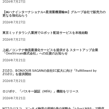
2026年7月27日
【㈱ハナインターナショナル×星清重機運輸㈱】グループ会社で販売力の
更なる強化ねらう
2026年7月27日
東京ミッドタウン八重洲でロボット配送サービスを本格始動
2026年7月27日
上組／コンテナ物流最適化サービスを提供する スタートアップ企業
「OneStream株式会社」への出資のお知らせ
2026年7月21日
ZOZO、BONJOUR SAGANの自社EC拡大に向け「Fulfillment by
ZOZO」を提供開始
2026年7月21日
ロジポケ、「パスキー認証（MFA）」機能をリリース
2026年7月21日
NTTロジスコ、エンタメ物流の平時5倍の波動を「t-Sort MAS」で吸収