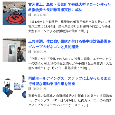
古河電工、島根・美郷町で特殊大型ドローン使った
救援物資の長距離運搬実験に成功
2023.12.08
往復12kmを自動航行、重量物の備蓄用飲料水取り扱い 古河
電気工業は12月4日、島根県美郷町と災害時を想定した特殊
大型ドローンによる救援物資の運搬に関[…]
三共空調、体に強い風吹き付ける熱中症対策装置を
グループのゼネコンと共同開発
2026.03.26
「空間」から「身体そのもの」の冷却に転換、エアーシャワ
ーの技術応用 工場の衛生設備などを手掛ける三共空調（大阪
府四條畷市）は3月26日、暑熱環境下で働[…]
両備ホールディングス、ステップに上がったまま走
行可能な電動乗用台車を開発
2022.04.26
運搬作業の効率化と負荷軽減見込む 岡山を地盤とする両備ホ
ールディングス（HD）は4月26日、社内カンパニーの両備テ
クノモビリティーカンパニーが、ステッ[…]