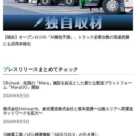
【独自】オープンロジの「AI梱包予測」、トラック必要台数の迅速把握
にも活用本格化
プレスリリースまとめてチェック
CBcloud、全国の「Marq」施設を起点とした新たな配送プラットフォー
ム「MarqGO」開始
2026年8月5日
株式会社Univearth、倉吉運送株式会社と資本提携〜山陰エリアへ実運送
ネットワークを拡大〜
2026年8月5日
川崎重工業／ばら積運搬船「ARISTOS II」の引き渡し