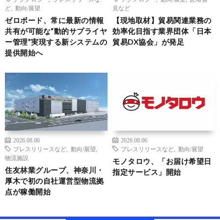
ど
,
動向/展望
見など
ゼロボード、常に最新の情報
【現地取材】貿易関連業務の
共有が可能な“動的サプライヤ
効率化目指す業界団体「日本
ー管理”実現する新システムの
貿易DX協会」が発足
提供開始へ
2026.08.06
2026.08.06
プレスリリースなど
,
動向/展望
,
プレスリリースなど
,
動向/展望
物流施設
モノタロウ、「お届け希望日
住友林業グループ、神奈川・
指定サービス」開始
厚木で初の自社運営型物流拠
点が稼働開始