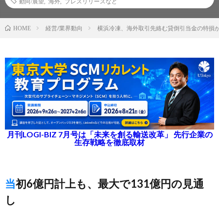
動向/展望
,
海外
,
プレスリリースなど
経営/業界動向
横浜冷凍、海外取引先絡む貸倒引当金の特損
HOME
月刊LOGI-BIZ 7月号は「未来を創る輸送改革」 先行企業の
生存戦略を徹底取材
当初6億円計上も、最大で131億円の見通
し