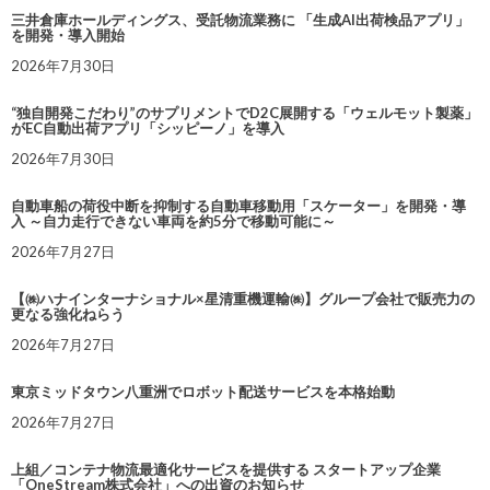
三井倉庫ホールディングス、受託物流業務に 「生成AI出荷検品アプリ」
を開発・導入開始
2026年7月30日
“独自開発こだわり”のサプリメントでD2C展開する「ウェルモット製薬」
がEC自動出荷アプリ「シッピーノ」を導入
2026年7月30日
自動車船の荷役中断を抑制する自動車移動用「スケーター」を開発・導
入 ～自力走行できない車両を約5分で移動可能に～
2026年7月27日
【㈱ハナインターナショナル×星清重機運輸㈱】グループ会社で販売力の
更なる強化ねらう
2026年7月27日
東京ミッドタウン八重洲でロボット配送サービスを本格始動
2026年7月27日
上組／コンテナ物流最適化サービスを提供する スタートアップ企業
「OneStream株式会社」への出資のお知らせ