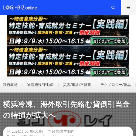
独自取材
物流施設/不動産
災害/事故/不祥事
テクノロジー/製品
横浜冷凍、海外取引先絡む貸倒引当金
の特損が拡大へ
2024.11.30 06:00:04
経営/業界動向