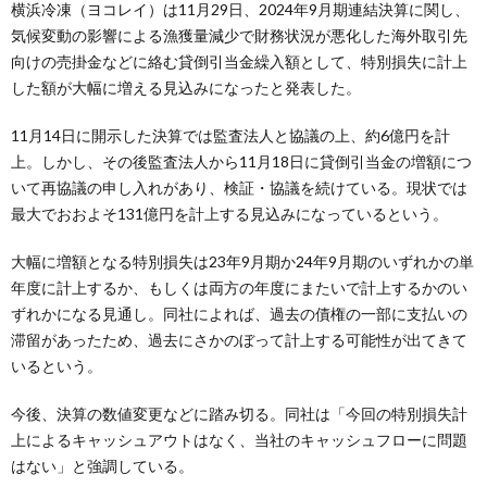
横浜冷凍（ヨコレイ）は11月29日、2024年9月期連結決算に関し、
気候変動の影響による漁獲量減少で財務状況が悪化した海外取引先
向けの売掛金などに絡む貸倒引当金繰入額として、特別損失に計上
した額が大幅に増える見込みになったと発表した。
11月14日に開示した決算では監査法人と協議の上、約6億円を計
上。しかし、その後監査法人から11月18日に貸倒引当金の増額につ
いて再協議の申し入れがあり、検証・協議を続けている。現状では
最大でおおよそ131億円を計上する見込みになっているという。
大幅に増額となる特別損失は23年9月期か24年9月期のいずれかの単
年度に計上するか、もしくは両方の年度にまたいで計上するかのい
ずれかになる見通し。同社によれば、過去の債権の一部に支払いの
滞留があったため、過去にさかのぼって計上する可能性が出てきて
いるという。
今後、決算の数値変更などに踏み切る。同社は「今回の特別損失計
上によるキャッシュアウトはなく、当社のキャッシュフローに問題
はない」と強調している。