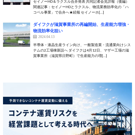
セイノーHD＆ラクスル合弁発表 共同記者会見詳報（後編）
関連記事：セイノーHDとラクスル、物流業務効率化の「ハ
コベル事業」で合弁へ★続報 セイノーホ[…]
ダイフクが滋賀事業所の再編開始、生産能力増強・
物流効率化狙い
2024.04.13
半導体・液晶生産ライン向け、一般製造業・流通業向けシス
テムの2工場棟新設へ ダイフクは4月12日、マザー工場の滋
賀事業所（滋賀県日野町）で生産能力の増[…]