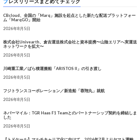
プレスリリースまとめてチェック
CBcloud、全国の「Marq」施設を起点とした新たな配送プラットフォー
ム「MarqGO」開始
2026年8月5日
株式会社Univearth、倉吉運送株式会社と資本提携〜山陰エリアへ実運送
ネットワークを拡大〜
2026年8月5日
川崎重工業／ばら積運搬船「ARISTOS II」の引き渡し
2026年8月5日
フジトランスコーポレーション／新造船「蓉翔丸」就航
2026年8月5日
ネバーマイル：TGR Haas F1 Teamとのパートナーシップ契約を締結しま
した
2026年8月5日
【トドケール】マルチキャリア化に向けて、2026年7月よりヤマト運輸