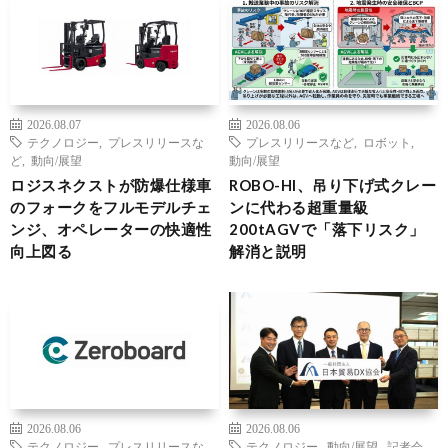
2026.08.07
2026.08.06
テクノロジー
,
プレスリリースな
プレスリリースなど
,
ロボット
,
ど
,
動向/展望
動向/展望
ロジスネクストが防爆仕様車
ROBO-HI、吊り下げ式クレー
のフォークをフルモデルチェ
ンに代わる超重量級
ンジ、オペレーターの快適性
200tAGVで「落下リスク」
向上図る
解消と説明
2026.08.06
2026.08.06
テクノロジー
,
プレスリリースな
テクノロジー
,
動向/展望
,
記者会