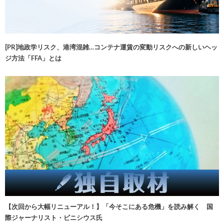
[PR]地政学リスク、港湾混雑…コンテナ運賃の変動リスクへの新しいヘッ
ジ方法「FFA」とは
【次回から大幅リニューアル！】「今そこにある危機」を読み解く 国
際ジャーナリスト・ビニシウス氏