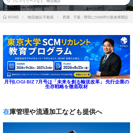
プレスリリースなど
,
物流施設
物流施設/不動産
西濃、千葉・野田に5000坪の新倉庫開設
HOME
月刊LOGI-BIZ 7月号は「未来を創る輸送改革」 先行企業の
生存戦略を徹底取材
在庫管理や流通加工なども提供へ