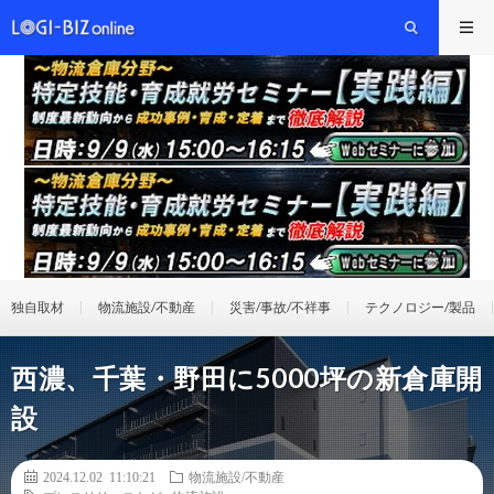
独自取材
物流施設/不動産
災害/事故/不祥事
テクノロジー/製品
西濃、千葉・野田に5000坪の新倉庫開
設
2024.12.02 11:10:21
物流施設/不動産