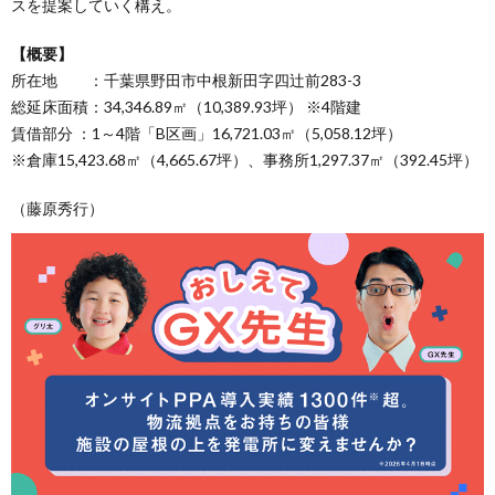
スを提案していく構え。
【概要】
所在地 ：千葉県野田市中根新田字四辻前283-3
総延床面積：34,346.89㎡（10,389.93坪） ※4階建
賃借部分 ：1～4階「B区画」16,721.03㎡（5,058.12坪）
※倉庫15,423.68㎡（4,665.67坪）、事務所1,297.37㎡（392.45坪）
（藤原秀行）