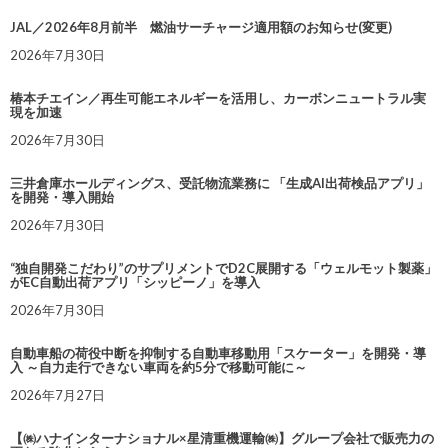
JAL／2026年8月前半 燃油サーチャージ適用額のお知らせ(変更)
2026年7月30日
椿本チエイン／再生可能エネルギーを活用し、カーボンニュートラル実
現を加速
2026年7月30日
三井倉庫ホールディングス、受託物流業務に 「生成AI出荷検品アプリ」
を開発・導入開始
2026年7月30日
“独自開発こだわり”のサプリメントでD2C展開する「ウェルモット製薬」
がEC自動出荷アプリ「シッピーノ」を導入
2026年7月30日
自動車船の荷役中断を抑制する自動車移動用「スケーター」を開発・導
入 ～自力走行できない車両を約5分で移動可能に～
2026年7月27日
【㈱ハナインターナショナル×星清重機運輸㈱】グループ会社で販売力の