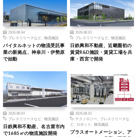
2026.08.04
2026.08.03
プレスリリースなど
,
物流施設
プレスリリースなど
,
物流施設
バイタルネットの物流受託事
日鉄興和不動産、近畿圏初の
業の新拠点、神奈川・伊勢原
賃貸R&D施設・賃貸工場を兵
で始動
庫・西宮で開発
2026.08.03
2026.08.03
プレスリリースなど
,
物流施設
テクノロジー
,
プレスリリースな
ど
,
ロボット
,
物流施設
日鉄興和不動産、名古屋市内
プラスオートメーション、ア
で1685㎡の物流施設開発