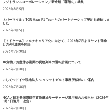
フジトランスコーポレーション／新造船「蓉翔丸」就航
2026年8月5日
ネバーマイル：TGR Haas F1 Teamとのパートナーシップ契約を締結しま
した
2026年8月5日
【トドケール】マルチキャリア化に向けて、2026年7月よりヤマト運輸
とのAPI連携を開始
2026年7月30日
JR貨物／お盆休み期間の貨物列車の運転計画について
2026年7月30日
にしてつドイツ現地法人 シュツットガルト事務所移転のご案内
2026年7月30日
NCA／日本発国際航空貨物燃油サーチャージ適用額のお知らせ（2026年
8月1日適用 改定）
2026年7月30日