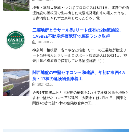
埼玉・草加→茨城・つくば プロロジスは8月1日、運営中の物
流施設の屋根面で生み出した太陽光発電由来の電力のうち、
自家消費しきれずに余剰となった分を、電[…]
三菱地所とラサール系Jリート保有の2物流施設、
CASBEE不動産評価認証で最高ランク取得
2019.08.22
神奈川・相模原、省エネなど推進 Jリートの三菱地所物流リ
ート当時法人とラサールロジポート投資法人は8月21日、神
奈川県相模原市で保有している物流施設「[…]
関西地盤の中堅ゼネコン三和建設、年初に東西4カ
所・17棟の危険物倉庫着工
2024.02.20
過去3年間竣工分と同程度の棟数を2カ月で達成 関西を地盤と
する中堅ゼネコンの三和建設（大阪市）は2月20日、関東と
関西4カ所で計17棟の危険物倉庫の工[…]