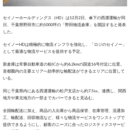
セイノーホールディングス（HD）は12月2日、傘下の西濃運輸が同
日、千葉県野田市に約5000坪の「野田物流倉庫」を開設すると発表
した。
セイノーHDは積極的に物流インフラを強化し、「ロジのセイノー」
として最適な物流サービスを提供する予定。
新倉庫は常磐自動車道の柏ICから約6.2kmの国道16号付近に位置。
首都圏内の主要エリアへ効率的な輸配送ができるエリアに位置して
いる。
同じ千葉県内にある西濃運輸の松戸支店から約7.5㎞。連携し、関西
地方や東北地方の一部までカバーできると見込む。
全国輸配送に加え、商品の入出庫から商品保管、在庫管理、流通加
工、輸配送、回収物流など、様々な物流サービスをワンストップで
提供できるようにし、顧客のニーズに合ったロジスティクスサービ