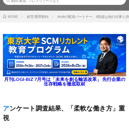
動向/展望
,
プレスリリースなど
経営/業界動向
Woltの配達パートナー、8割超は他の仕事と
HOME
月刊LOGI-BIZ 7月号は「未来を創る輸送改革」 先行企業の
生存戦略を徹底取材
アンケート調査結果、「柔軟な働き方」重
視