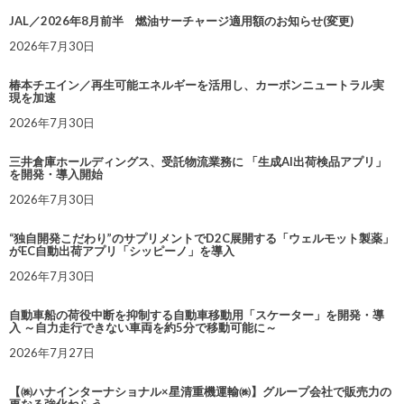
JAL／2026年8月前半 燃油サーチャージ適用額のお知らせ(変更)
2026年7月30日
椿本チエイン／再生可能エネルギーを活用し、カーボンニュートラル実
現を加速
2026年7月30日
三井倉庫ホールディングス、受託物流業務に 「生成AI出荷検品アプリ」
を開発・導入開始
2026年7月30日
“独自開発こだわり”のサプリメントでD2C展開する「ウェルモット製薬」
がEC自動出荷アプリ「シッピーノ」を導入
2026年7月30日
自動車船の荷役中断を抑制する自動車移動用「スケーター」を開発・導
入 ～自力走行できない車両を約5分で移動可能に～
2026年7月27日
【㈱ハナインターナショナル×星清重機運輸㈱】グループ会社で販売力の
更なる強化ねらう