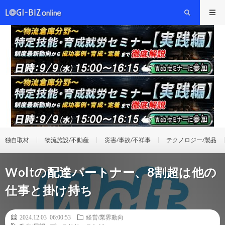
独自取材
物流施設/不動産
災害/事故/不祥事
テクノロジー/製品
Woltの配達パートナー、8割超は他の
仕事と掛け持ち
2024.12.03 06:00:53
経営/業界動向