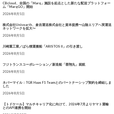
CBcloud、全国の「Marq」施設を起点とした新たな配送プラットフォー
ム「MarqGO」開始
2026年8月5日
株式会社Univearth、倉吉運送株式会社と資本提携〜山陰エリアへ実運送
ネットワークを拡大〜
2026年8月5日
川崎重工業／ばら積運搬船「ARISTOS II」の引き渡し
2026年8月5日
フジトランスコーポレーション／新造船「蓉翔丸」就航
2026年8月5日
ネバーマイル：TGR Haas F1 Teamとのパートナーシップ契約を締結しま
した
2026年8月5日
【トドケール】マルチキャリア化に向けて、2026年7月よりヤマト運輸
とのAPI連携を開始