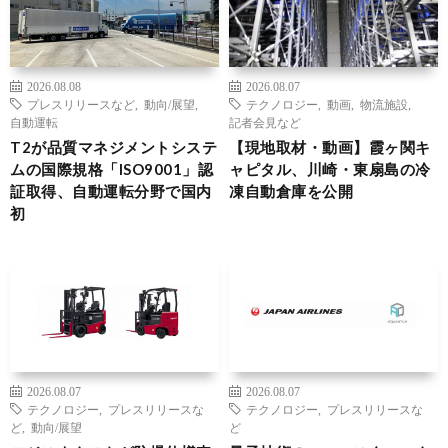
2026.08.08
2026.08.07
プレスリリースなど
,
動向/展望
,
テクノロジー
,
動画
,
物流施設
,
自動運転
記者会見など
T2が品質マネジメントシステ
【現地取材・動画】霞ヶ関キ
ムの国際規格「ISO9001」認
ャピタル、川崎・東扇島の冷
証取得、自動運転分野で国内
凍自動倉庫を公開
初
2026.08.07
2026.08.07
テクノロジー
,
プレスリリースな
テクノロジー
,
プレスリリースな
ど
,
動向/展望
ど