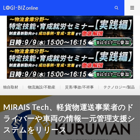
独自取材
物流施設/不動産
災害/事故/不祥事
テクノロジー/製品
MIRAIS Tech、軽貨物運送事業者のド
ライバーや車両の情報一元管理支援シ
ステムをリリース