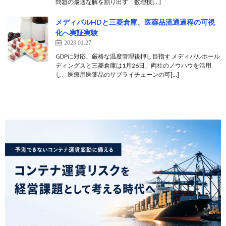
問題の最適な解を割り出す「数理技[…]
メディパルHDと三菱倉庫、医薬品流通過程の可視
化へ実証実験
2023.01.27
GDPに対応、厳格な温度管理後押し目指す メディパルホール
ディングスと三菱倉庫は1月26日、両社のノウハウを活用
し、医療用医薬品のサプライチェーンの可[…]