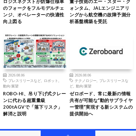
ロジスネクストが防爆仕様車
量子技術のエー・スター・ク
のフォークをフルモデルチェ
ォンタム、JALエンジニアリ
ンジ、オペレーターの快適性
ングから航空機の故障予測分
向上図る
析基盤構築を受託
2026.08.06
2026.08.06
プレスリリースなど
,
ロボット
,
テクノロジー
,
プレスリリースな
動向/展望
ど
,
動向/展望
ROBO-HI、吊り下げ式クレー
ゼロボード、常に最新の情報
ンに代わる超重量級
共有が可能な“動的サプライヤ
200tAGVで「落下リスク」
ー管理”実現する新システムの
解消と説明
提供開始へ