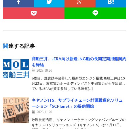
関連する記事
商船三井、JERA向け新造LNG船の長期定期用船契約
を締結
2023.10.26
6隻目、燃費効率改善した最新型エンジン搭載 商船三井は10
月25日、東京電力ホールディングスと中部電力が折半出資し
ているJERAが資本参加している運航[…]
キヤノンITS、サプライチェーン計画最適化ソリュ
ーション「SCPlanet」の提供開始
2023.11.20
数理技術活用、 キヤノンマーケティングジャパングループの
キヤノンITソリューションズ（キヤノンITS）は11月17日、