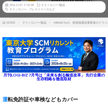
2024.12.03 17:01:00
テクノロジー/製品
テクノロジー
,
プレスリリースなど
テクノロジー/製品
MIRAIS Tech、軽貨物運送事業者の
HOME
月刊LOGI-BIZ 7月号は「未来を創る輸送改革」 先行企業の
生存戦略を徹底取材
運転免許証や車検などもカバー