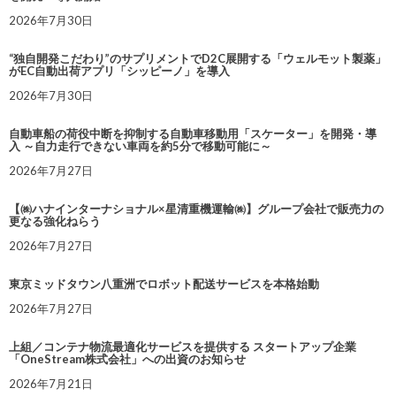
2026年7月30日
“独自開発こだわり”のサプリメントでD2C展開する「ウェルモット製薬」
がEC自動出荷アプリ「シッピーノ」を導入
2026年7月30日
自動車船の荷役中断を抑制する自動車移動用「スケーター」を開発・導
入 ～自力走行できない車両を約5分で移動可能に～
2026年7月27日
【㈱ハナインターナショナル×星清重機運輸㈱】グループ会社で販売力の
更なる強化ねらう
2026年7月27日
東京ミッドタウン八重洲でロボット配送サービスを本格始動
2026年7月27日
上組／コンテナ物流最適化サービスを提供する スタートアップ企業
「OneStream株式会社」への出資のお知らせ
2026年7月21日