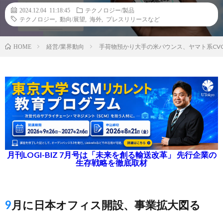
2024.12.04 11:18:45
テクノロジー/製品
テクノロジー
,
動向/展望
,
海外
,
プレスリリースなど
経営/業界動向
手荷物預かり大手の米バウンス、ヤマト系CVCや
HOME
月刊LOGI-BIZ 7月号は「未来を創る輸送改革」 先行企業の
生存戦略を徹底取材
9月に日本オフィス開設、事業拡大図る