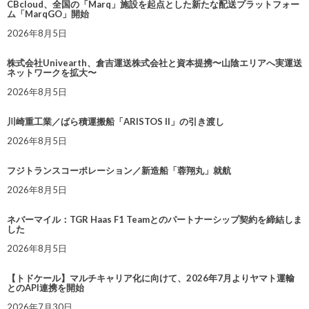
CBcloud、全国の「Marq」施設を起点とした新たな配送プラットフォー
ム「MarqGO」開始
2026年8月5日
株式会社Univearth、倉吉運送株式会社と資本提携〜山陰エリアへ実運送
ネットワークを拡大〜
2026年8月5日
川崎重工業／ばら積運搬船「ARISTOS II」の引き渡し
2026年8月5日
フジトランスコーポレーション／新造船「蓉翔丸」就航
2026年8月5日
ネバーマイル：TGR Haas F1 Teamとのパートナーシップ契約を締結しま
した
2026年8月5日
【トドケール】マルチキャリア化に向けて、2026年7月よりヤマト運輸
とのAPI連携を開始
2026年7月30日