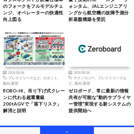
のフォークをフルモデルチェ
ォンタム、JALエンジニアリ
ンジ、オペレーターの快適性
ングから航空機の故障予測分
向上図る
析基盤構築を受託
2026.08.06
2026.08.06
プレスリリースなど
,
ロボット
,
テクノロジー
,
プレスリリースな
動向/展望
ど
,
動向/展望
ROBO-HI、吊り下げ式クレー
ゼロボード、常に最新の情報
ンに代わる超重量級
共有が可能な“動的サプライヤ
200tAGVで「落下リスク」
ー管理”実現する新システムの
解消と説明
提供開始へ