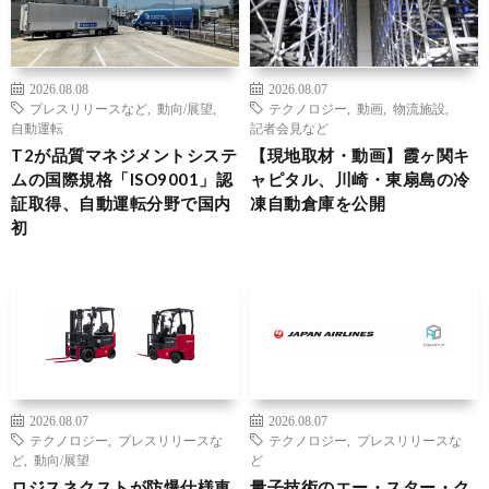
2026.08.08
2026.08.07
プレスリリースなど
,
動向/展望
,
テクノロジー
,
動画
,
物流施設
,
自動運転
記者会見など
T2が品質マネジメントシステ
【現地取材・動画】霞ヶ関キ
ムの国際規格「ISO9001」認
ャピタル、川崎・東扇島の冷
証取得、自動運転分野で国内
凍自動倉庫を公開
初
2026.08.07
2026.08.07
テクノロジー
,
プレスリリースな
テクノロジー
,
プレスリリースな
ど
,
動向/展望
ど
ロジスネクストが防爆仕様車
量子技術のエー・スター・ク