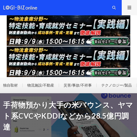
独自取材
物流施設/不動産
災害/事故/不祥事
テクノロジー/製品
手荷物預かり大手の米バウンス、ヤマ
ト系CVCやKDDIなどから28.5億円調
達