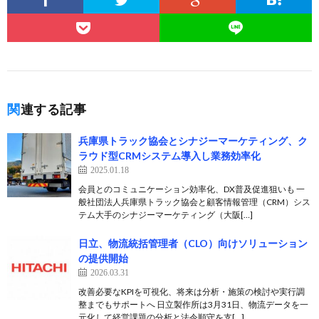
関連する記事
兵庫県トラック協会とシナジーマーケティング、ク
ラウド型CRMシステム導入し業務効率化
2025.01.18
会員とのコミュニケーション効率化、DX普及促進狙いも 一
般社団法人兵庫県トラック協会と顧客情報管理（CRM）シス
テム大手のシナジーマーケティング（大阪[…]
日立、物流統括管理者（CLO）向けソリューション
の提供開始
2026.03.31
改善必要なKPIを可視化、将来は分析・施策の検討や実行調
整までもサポートへ 日立製作所は3月31日、物流データを一
元化して経営課題の分析と法令順守を支[…]