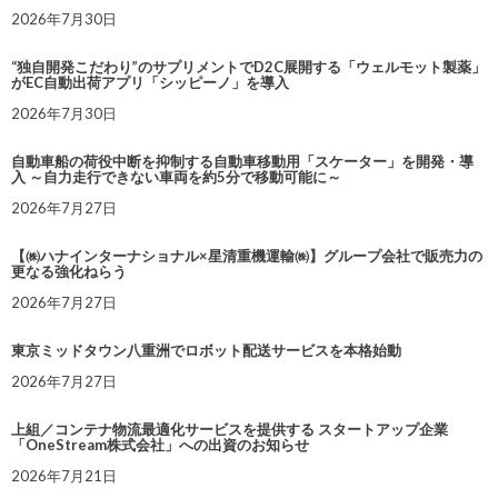
2026年7月30日
“独自開発こだわり”のサプリメントでD2C展開する「ウェルモット製薬」
がEC自動出荷アプリ「シッピーノ」を導入
2026年7月30日
自動車船の荷役中断を抑制する自動車移動用「スケーター」を開発・導
入 ～自力走行できない車両を約5分で移動可能に～
2026年7月27日
【㈱ハナインターナショナル×星清重機運輸㈱】グループ会社で販売力の
更なる強化ねらう
2026年7月27日
東京ミッドタウン八重洲でロボット配送サービスを本格始動
2026年7月27日
上組／コンテナ物流最適化サービスを提供する スタートアップ企業
「OneStream株式会社」への出資のお知らせ
2026年7月21日