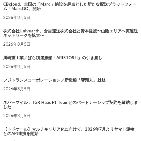
CBcloud、全国の「Marq」施設を起点とした新たな配送プラットフォー
ム「MarqGO」開始
2026年8月5日
株式会社Univearth、倉吉運送株式会社と資本提携〜山陰エリアへ実運送
ネットワークを拡大〜
2026年8月5日
川崎重工業／ばら積運搬船「ARISTOS II」の引き渡し
2026年8月5日
フジトランスコーポレーション／新造船「蓉翔丸」就航
2026年8月5日
ネバーマイル：TGR Haas F1 Teamとのパートナーシップ契約を締結しま
した
2026年8月5日
【トドケール】マルチキャリア化に向けて、2026年7月よりヤマト運輸
とのAPI連携を開始