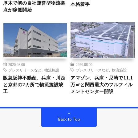
厚木で初の自社運営型物流拠
本格着手
点が稼働開始
2026.08.06
2026.08.05
プレスリリースなど
,
物流施設
プレスリリースなど
,
物流施設
阪急阪神不動産、兵庫・川西
アマゾン、兵庫・尼崎で11.1
と京都の2カ所で物流施設竣
万㎡と関西最大のフルフィル
工
メントセンター開設
Back to Top