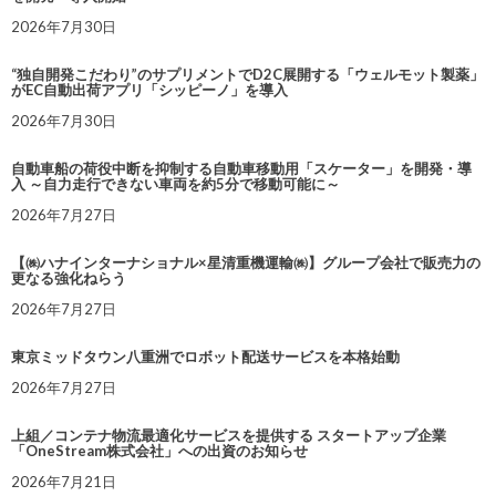
2026年7月30日
“独自開発こだわり”のサプリメントでD2C展開する「ウェルモット製薬」
がEC自動出荷アプリ「シッピーノ」を導入
2026年7月30日
自動車船の荷役中断を抑制する自動車移動用「スケーター」を開発・導
入 ～自力走行できない車両を約5分で移動可能に～
2026年7月27日
【㈱ハナインターナショナル×星清重機運輸㈱】グループ会社で販売力の
更なる強化ねらう
2026年7月27日
東京ミッドタウン八重洲でロボット配送サービスを本格始動
2026年7月27日
上組／コンテナ物流最適化サービスを提供する スタートアップ企業
「OneStream株式会社」への出資のお知らせ
2026年7月21日