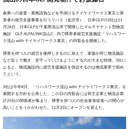
倉庫への派遣・業務請負などを手掛けるテイケイワークス東京と障
害者の就労支援事業を行うリハス（金沢市）、日本GLPの3社は11
月26日、日本GLPが千葉県流山市で開発したマルチテナント型物流
施設「GLP ALFALINK流山2」内で障害者就労支援施設「リハスワー
ク流山 with テイケイワークス東京」の内覧会を開催した。
障害を持つ人の就労を後押しするのに加えて、家族が同じ物流施設
など近くで働き、見守っていけるようにするのが大きな特徴。3社に
よると、物流施設内に就労支援施設を併設するのは物流業界で初め
てという。
3社は今年8月、「リハスワーク流山 with テイケイワークス東京」を
展開する方針を公表した。この日の内覧会には荷主企業と物流企業
計25社の関係者が集まり、障害を持つ人の社会参加促進への関心が
高いことをうかがわせた。12月2日にオープンを迎えた。