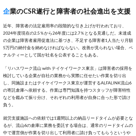
企業のCSR遂行と障害者の社会進出を支援
近年、障害者の法定雇用率の段階的な引き上げが行われており、
2024年度現在の2.5％から26年度には2.7％となる見通しだ。未達成
の企業は障害者雇用促進法に基づき、不足する障害者1人当たり月額
5万円の納付金を納めなければならない。改善が見られない場合、ペ
ナルティーとして国が社名を公表することもある。
「リハスワーク流山 with テイケイワークス東京」は障害者の採用を
検討している企業が自社の業務から実際に任せたい作業を切り出
し、同施設またはテイケイワークス東京が運営するALFALINK流山6
の寄託倉庫へ依頼する。作業は専門知識を持つスタッフが障害特性
などを鑑みて振り分け、それぞれの利用者が自身に合った形で請け
負う。
就労支援施設への依頼では1週間以上の納品リードタイムが必要とな
るが、流山6の倉庫に業務を委託する場合は、通常のリードタイムの
中で運営側が作業を切り出して利用者に請け負ってもらうというや