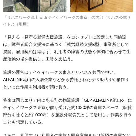
「リハスワーク流山 with テイケイワークス東京」の内部（リハス公式サ
イトより引用）
「見える・見守る就労支援施設」をコンセプトに設定した同施設
は、障害者総合支援法に基づく「就労継続支援B型」事業所として
展開。雇用契約は結ばず、利用者の障害の状態や体調に合わせて生
産活動の場を提供し、工賃を支払う。
施設の運営はテイケイワークス東京とリハスが共同で担い、
ALFALINK流山の入居企業などから委託されたラベル貼りや箱作り
といった作業を利用者が請け負う。
将来は同じエリア内にある別の物流施設「GLP ALFALINK流山6」に
テイケイワークス東京が借り受けた約1330坪の倉庫スペース（転貸
部分を除くと約1000坪）を施設外就労先として活用し、作業を行う
ことも想定している。
さらに、希望すれば利用者の家族も同倉庫内または近隣の倉庫など