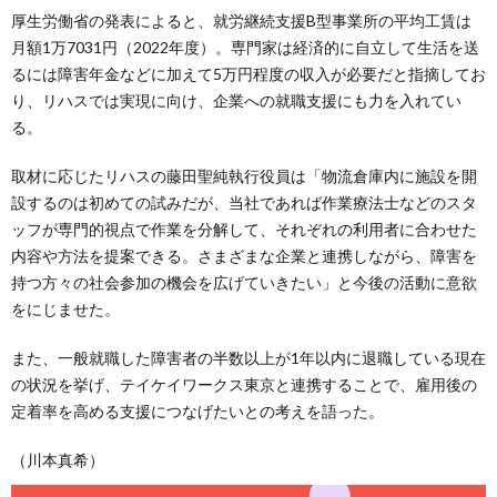
厚生労働省の発表によると、就労継続支援B型事業所の平均工賃は
月額1万7031円（2022年度）。専門家は経済的に自立して生活を送
るには障害年金などに加えて5万円程度の収入が必要だと指摘してお
り、リハスでは実現に向け、企業への就職支援にも力を入れてい
る。
取材に応じたリハスの藤田聖純執行役員は「物流倉庫内に施設を開
設するのは初めての試みだが、当社であれば作業療法士などのスタ
ッフが専門的視点で作業を分解して、それぞれの利用者に合わせた
内容や方法を提案できる。さまざまな企業と連携しながら、障害を
持つ方々の社会参加の機会を広げていきたい」と今後の活動に意欲
をにじませた。
また、一般就職した障害者の半数以上が1年以内に退職している現在
の状況を挙げ、テイケイワークス東京と連携することで、雇用後の
定着率を高める支援につなげたいとの考えを語った。
（川本真希）