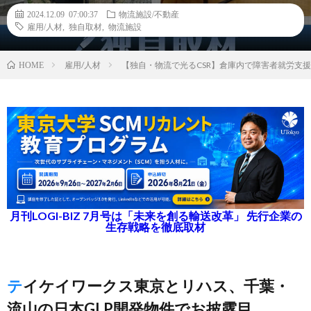
2024.12.09 07:00:37
物流施設/不動産
雇用/人材
,
独自取材
,
物流施設
雇用/人材
【独自・物流で光るCSR】倉庫内で障害者就労支
HOME
月刊LOGI-BIZ 7月号は「未来を創る輸送改革」 先行企業の
生存戦略を徹底取材
テイケイワークス東京とリハス、千葉・
流山の日本GLP開発物件でお披露目