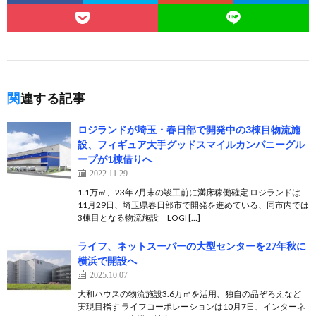
関連する記事
ロジランドが埼玉・春日部で開発中の3棟目物流施
設、フィギュア大手グッドスマイルカンパニーグル
ープが1棟借りへ
2022.11.29
1.1万㎡、23年7月末の竣工前に満床稼働確定 ロジランドは
11月29日、埼玉県春日部市で開発を進めている、同市内では
3棟目となる物流施設「LOGI […]
ライフ、ネットスーパーの大型センターを27年秋に
横浜で開設へ
2025.10.07
大和ハウスの物流施設3.6万㎡を活用、独自の品ぞろえなど
実現目指す ライフコーポレーションは10月7日、インターネ