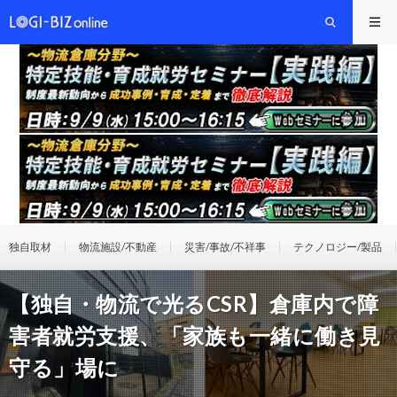
独自取材
物流施設/不動産
災害/事故/不祥事
テクノロジー/製品
【独自・物流で光るCSR】倉庫内で障
害者就労支援、「家族も一緒に働き見
守る」場に