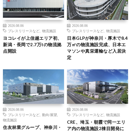
2026.08.06
2026.08.06
プレスリリースなど
,
物流施設
プレスリリースなど
,
物流施設
ヨコレイが上信越エリア初、
日本GLPが神奈川・厚木で8.4
新潟・長岡で2.7万tの物流拠
万㎡の物流施設完成、日本エ
点開設
マソンや真栄運輸など入居決
定
2026.08.06
2026.08.06
プレスリリースなど
,
動向/展望
,
プレスリリースなど
,
物流施設
物流施設
CRE、埼玉・朝霞で同一エリ
住友林業グループ、神奈川・
ア内の物流施設2棟目開発に