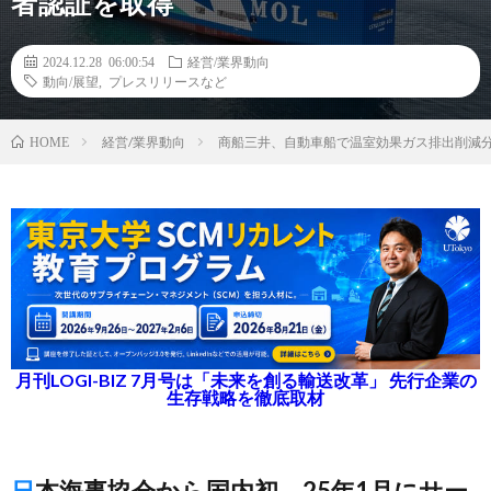
者認証を取得
2024.12.28 06:00:54
経営/業界動向
動向/展望
,
プレスリリースなど
経営/業界動向
商船三井、自動車船で温室効果ガス排出削減分を荷
HOME
月刊LOGI-BIZ 7月号は「未来を創る輸送改革」 先行企業の
生存戦略を徹底取材
日本海事協会から国内初、25年1月にサー