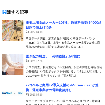
関連する記事
主要上場食品メーカー105社、原材料高受け4000品
目超で値上げ済み
2022.04.18
帝国データ調査、加工食品が5割近く 帝国データバンク
（TDB）は4月16日、上場する食品メーカー主要105社の商
品価格改定動向に関する調査結果を公表し[…]
置き配の懸念、「荷物盗難」が7割に
2025.12.26
ナスタ調査、利用進むも「不安解消」が次の課題と分析 住宅
の郵便受けや宅配ボックスを手掛けるナスタは12月26日、、
2019年から毎年行っている「置き配[…]
ハコベルと商用EV導入支援のeMotion Fleetが連
携、運送事業者の電動化後押し
2026.05.16
サポーターズプログラムの一環 ハコベルと商用EV（電気自