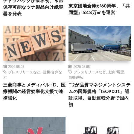
テトラパックが業界初、常温
東京団地倉庫が60周年、「共
保存可能なツナ製品向け紙容
同型」53.8万㎡を運営
器を発表
2026.08.08
2026.08.08
プレスリリースなど
,
提携/合弁な
プレスリリースなど
,
動向/展望
,
ど
自動運転
三菱商事とメディパルHD、医
T2が品質マネジメントシステ
療機関の経営効率化支援で連
ムの国際規格「ISO9001」認
携強化
証取得、自動運転分野で国内
初