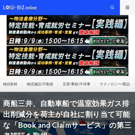
独自取材
物流施設/不動産
災害/事故/不祥事
テクノロジー/製品
商船三井、自動車船で温室効果ガス排
出削減分を荷主が自社に割り当て可能
な「Book and Claimサービス」の第三