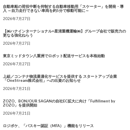
自動車船の荷役中断を抑制する自動車移動用「スケーター」を開発・導
入 ～自力走行できない車両を約5分で移動可能に～
2026年7月27日
【㈱ハナインターナショナル×星清重機運輸㈱】グループ会社で販売力の
更なる強化ねらう
2026年7月27日
東京ミッドタウン八重洲でロボット配送サービスを本格始動
2026年7月27日
上組／コンテナ物流最適化サービスを提供する スタートアップ企業
「OneStream株式会社」への出資のお知らせ
2026年7月21日
ZOZO、BONJOUR SAGANの自社EC拡大に向け「Fulfillment by
ZOZO」を提供開始
2026年7月21日
ロジポケ、「パスキー認証（MFA）」機能をリリース