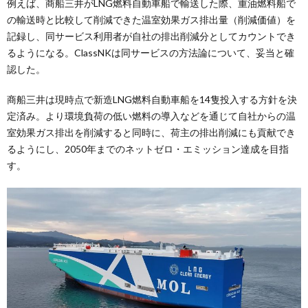
例えば、商船三井がLNG燃料自動車船で輸送した際、重油燃料船で
の輸送時と比較して削減できた温室効果ガス排出量（削減価値）を
記録し、同サービス利用者が自社の排出削減分としてカウントでき
るようになる。ClassNKは同サービスの方法論について、妥当と確
認した。
商船三井は現時点で新造LNG燃料自動車船を14隻投入する方針を決
定済み。より環境負荷の低い燃料の導入などを通じて自社からの温
室効果ガス排出を削減すると同時に、荷主の排出削減にも貢献でき
るようにし、2050年までのネットゼロ・エミッション達成を目指
す。