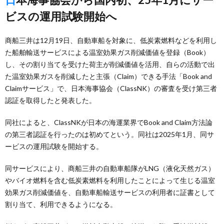
ビスの運用試験開始へ
商船三井は12月19日、自動車船を対象に、低炭素燃料などを利用し
た船舶輸送サービスによる温室効果ガス削減価値を登録（Book）
し、その割り当てを受けた荷主が削減価値を活用、自らの活動で出
た温室効果ガスを削減したと主張（Claim）できる手法「Book and
Claimサービス」で、日本海事協会（ClassNK）の審査を受け第三者
認証を取得したと発表した。
同社によると、ClassNKが日本の海運業界でBook and Claim方法論
の第三者認証を行ったのは初めてという。同社は2025年1月、同サ
ービスの運用試験を開始する。
同サービスにより、商船三井の自動車船隊がLNG（液化天然ガス）
やバイオ燃料を含む低炭素燃料を利用したことによって生じる温室
効果ガス削減価値を、自動車船輸送サービスの利用者に証書として
割り当て、利用できるようになる。