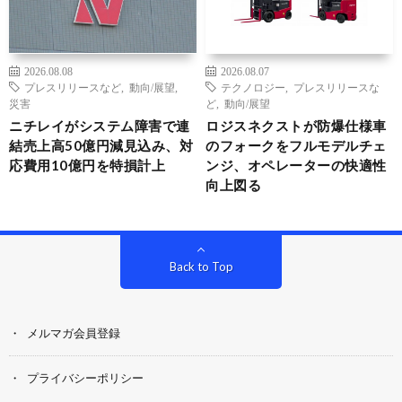
2026.08.08
2026.08.07
プレスリリースなど
,
動向/展望
,
テクノロジー
,
プレスリリースな
災害
ど
,
動向/展望
ニチレイがシステム障害で連
ロジスネクストが防爆仕様車
結売上高50億円減見込み、対
のフォークをフルモデルチェ
応費用10億円を特損計上
ンジ、オペレーターの快適性
向上図る
Back to Top
メルマガ会員登録
プライバシーポリシー