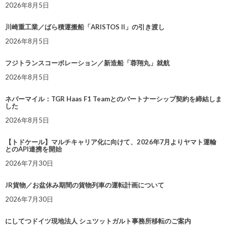
2026年8月5日
川崎重工業／ばら積運搬船「ARISTOS II」の引き渡し
2026年8月5日
フジトランスコーポレーション／新造船「蓉翔丸」就航
2026年8月5日
ネバーマイル：TGR Haas F1 Teamとのパートナーシップ契約を締結しま
した
2026年8月5日
【トドケール】マルチキャリア化に向けて、2026年7月よりヤマト運輸
とのAPI連携を開始
2026年7月30日
JR貨物／お盆休み期間の貨物列車の運転計画について
2026年7月30日
にしてつドイツ現地法人 シュツットガルト事務所移転のご案内