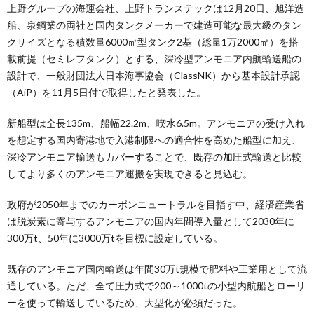
上野グループの海運会社、上野トランステックは12月20日、旭洋造
船、泉鋼業の両社と国内タンクメーカーで建造可能な最大級のタン
クサイズとなる積数量6000㎥型タンク2基（総量1万2000㎥）を搭
載前提（セミレフタンク）とする、深冷型アンモニア内航輸送船の
設計で、一般財団法人日本海事協会（ClassNK）から基本設計承認
（AiP）を11月5日付で取得したと発表した。
新船型は全長135m、船幅22.2m、喫水6.5m。アンモニアの受け入れ
を想定する国内寄港地で入港制限への適合性を高めた船型に加え、
深冷アンモニア輸送もカバーすることで、既存の加圧式輸送と比較
してより多くのアンモニア運搬を実現できると見込む。
政府が2050年までのカーボンニュートラルを目指す中、経済産業省
は脱炭素に寄与するアンモニアの国内年間導入量として2030年に
300万t、50年に3000万tを目標に設定している。
既存のアンモニア国内輸送は年間30万t規模で肥料や工業用として流
通している。ただ、全て圧力式で200～1000tの小型内航船とローリ
ーを使って輸送しているため、大型化が必須だった。