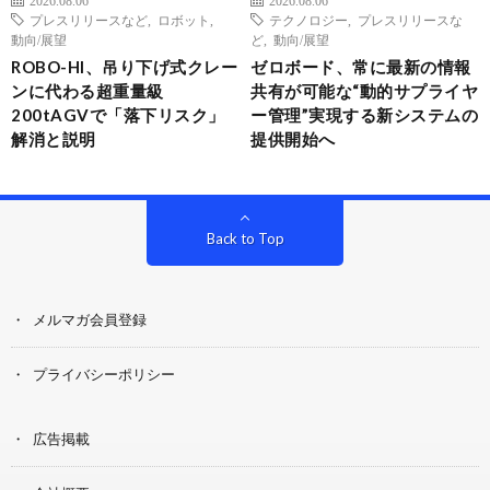
プレスリリースなど
,
ロボット
,
テクノロジー
,
プレスリリースな
動向/展望
ど
,
動向/展望
ROBO-HI、吊り下げ式クレー
ゼロボード、常に最新の情報
ンに代わる超重量級
共有が可能な“動的サプライヤ
200tAGVで「落下リスク」
ー管理”実現する新システムの
解消と説明
提供開始へ
Back to Top
メルマガ会員登録
プライバシーポリシー
広告掲載