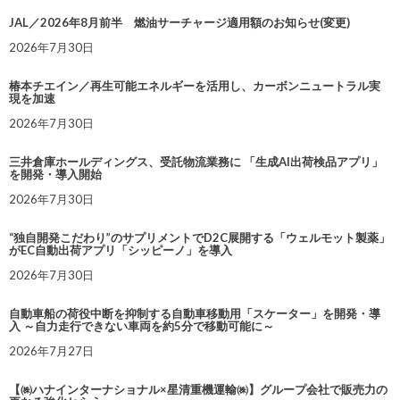
JAL／2026年8月前半 燃油サーチャージ適用額のお知らせ(変更)
2026年7月30日
椿本チエイン／再生可能エネルギーを活用し、カーボンニュートラル実
現を加速
2026年7月30日
三井倉庫ホールディングス、受託物流業務に 「生成AI出荷検品アプリ」
を開発・導入開始
2026年7月30日
“独自開発こだわり”のサプリメントでD2C展開する「ウェルモット製薬」
がEC自動出荷アプリ「シッピーノ」を導入
2026年7月30日
自動車船の荷役中断を抑制する自動車移動用「スケーター」を開発・導
入 ～自力走行できない車両を約5分で移動可能に～
2026年7月27日
【㈱ハナインターナショナル×星清重機運輸㈱】グループ会社で販売力の