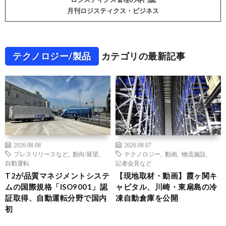
月刊ロジスティクス・ビジネス
テクノロジー/製品
カテゴリの最新記事
2026.08.08
2026.08.07
プレスリリースなど
,
動向/展望
,
テクノロジー
,
動画
,
物流施設
,
自動運転
記者会見など
T2が品質マネジメントシステ
【現地取材・動画】霞ヶ関キ
ムの国際規格「ISO9001」認
ャピタル、川崎・東扇島の冷
証取得、自動運転分野で国内
凍自動倉庫を公開
初