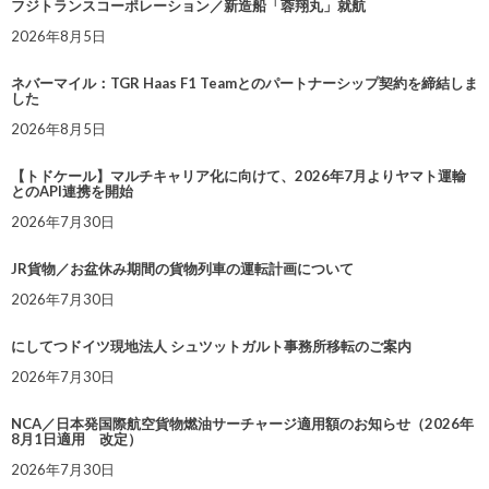
フジトランスコーポレーション／新造船「蓉翔丸」就航
2026年8月5日
ネバーマイル：TGR Haas F1 Teamとのパートナーシップ契約を締結しま
した
2026年8月5日
【トドケール】マルチキャリア化に向けて、2026年7月よりヤマト運輸
とのAPI連携を開始
2026年7月30日
JR貨物／お盆休み期間の貨物列車の運転計画について
2026年7月30日
にしてつドイツ現地法人 シュツットガルト事務所移転のご案内
2026年7月30日
NCA／日本発国際航空貨物燃油サーチャージ適用額のお知らせ（2026年
8月1日適用 改定）
2026年7月30日