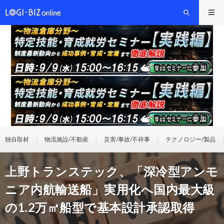
独自取材
物流施設/不動産
災害/事故/不祥事
テクノロジー/製品
上野トランステック、「深冷型アンモ
ニア内航輸送船」実用化へ国内最大級
の1.2万㎥船型で基本設計承認取得