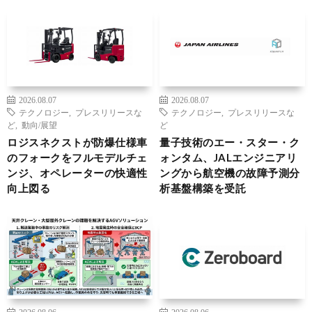
2026.08.07
2026.08.07
テクノロジー
,
プレスリリースな
テクノロジー
,
プレスリリースな
ど
,
動向/展望
ど
ロジスネクストが防爆仕様車
量子技術のエー・スター・ク
のフォークをフルモデルチェ
ォンタム、JALエンジニアリ
ンジ、オペレーターの快適性
ングから航空機の故障予測分
向上図る
析基盤構築を受託
2026.08.06
2026.08.06