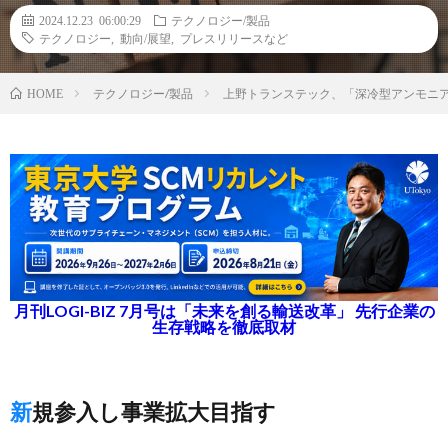
2024.12.23 06:00:29
テクノロジー/製品
テクノロジー
,
動向/展望
,
プレスリリースなど
テクノロジー/製品
上野トランステック、「深冷型アンモニア
HOME
月刊LOGI-BIZ 7月号は「未来を創る輸送改革」 先行企業の
生存戦略を徹底取材
新規参入し事業拡大目指す