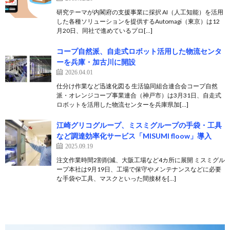
研究テーマが内閣府の支援事業に採択 AI（人工知能）を活用
した各種ソリューションを提供するAutomagi（東京）は12
月20日、同社で進めているプロ[…]
コープ自然派、自走式ロボット活用した物流センタ
ーを兵庫・加古川に開設
2026.04.01
仕分け作業など迅速化図る 生活協同組合連合会コープ自然
派・オレンジコープ事業連合（神戸市）は3月31日、自走式
ロボットを活用した物流センターを兵庫県加[…]
江崎グリコグループ、ミスミグループの手袋・工具
など調達効率化サービス「MISUMI floow」導入
2025.09.19
注文作業時間2割削減、大阪工場など4カ所に展開 ミスミグル
ープ本社は9月19日、工場で保守やメンテナンスなどに必要
な手袋や工具、マスクといった間接材を[…]