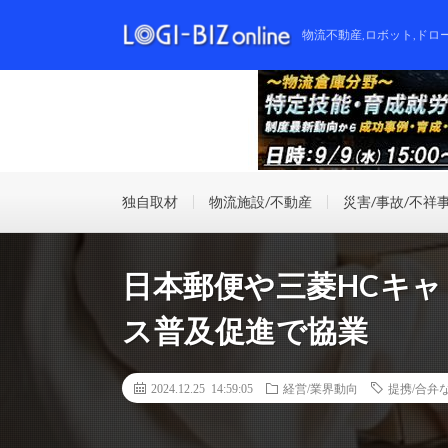
物流不動産,ロボット,ドロ
独自取材
物流施設/不動産
災害/事故/不祥
日本郵便や三菱HCキ
ス普及促進で協業
2024.12.25 14:59:05
経営/業界動向
提携/合弁