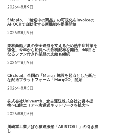
2026年8月9日
Shippio、「輸送中の商品」の可視化をInvoiceの
AI-OCRで自動化する新機能を提供開始
2026年8月9日
栗林商船／夏の安全運航を支えるため熱中症対策を
強化。今年から船員への飲料配布を開始、4年目と
なるファン付き作業服の支給も継続
2026年8月9日
CBcloud、全国の「Marq」施設を起点とした新た
な配送プラットフォーム「MarqGO」開始
2026年8月5日
株式会社Univearth、倉吉運送株式会社と資本提
携〜山陰エリアへ実運送ネットワークを拡大〜
2026年8月5日
川崎重工業／ばら積運搬船「ARISTOS II」の引き渡
し