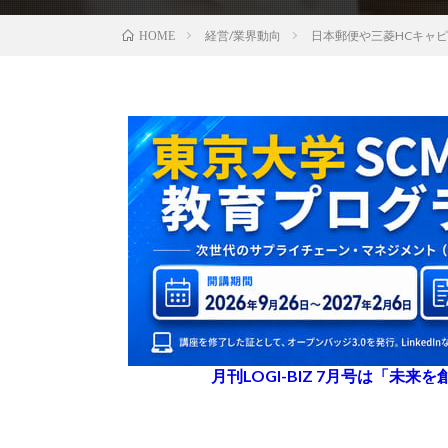
経営/業界動向
日本郵便や三菱HCキャ
HOME
月刊LOGI-BIZ 7月号は「未