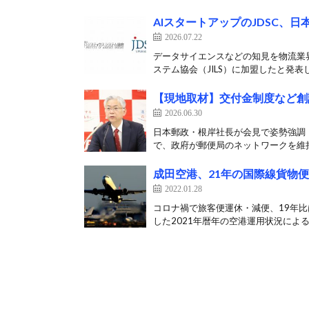
AIスタートアップのJDSC、日
2026.07.22
データサイエンスなどの知見を物流業界
ステム協会（JILS）に加盟したと発表した
【現地取材】交付金制度など創
2026.06.30
日本郵政・根岸社長が会見で姿勢強調 
で、政府が郵便局のネットワークを維持
成田空港、21年の国際線貨物便
2022.01.28
コロナ禍で旅客便運休・減便、19年比
した2021年暦年の空港運用状況による