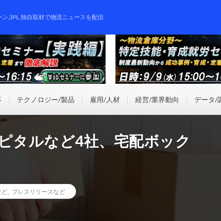
ーン,3PL,独自取材で物流ニュースを配信
事
テクノロジー/製品
雇用/人材
経営/業界動向
データ/
ャピタルなど4社、宅配ボック
など
,
プレスリリースなど