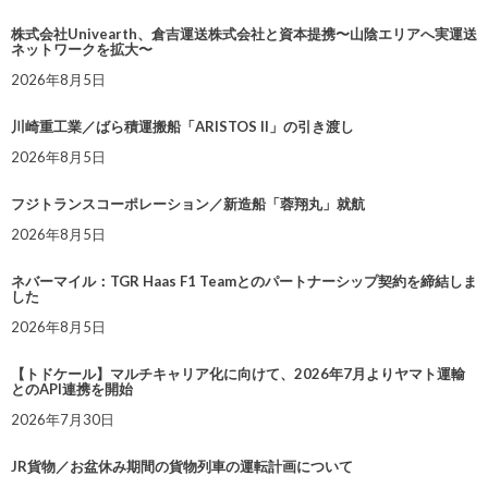
株式会社Univearth、倉吉運送株式会社と資本提携〜山陰エリアへ実運送
ネットワークを拡大〜
2026年8月5日
川崎重工業／ばら積運搬船「ARISTOS II」の引き渡し
2026年8月5日
フジトランスコーポレーション／新造船「蓉翔丸」就航
2026年8月5日
ネバーマイル：TGR Haas F1 Teamとのパートナーシップ契約を締結しま
した
2026年8月5日
【トドケール】マルチキャリア化に向けて、2026年7月よりヤマト運輸
とのAPI連携を開始
2026年7月30日
JR貨物／お盆休み期間の貨物列車の運転計画について