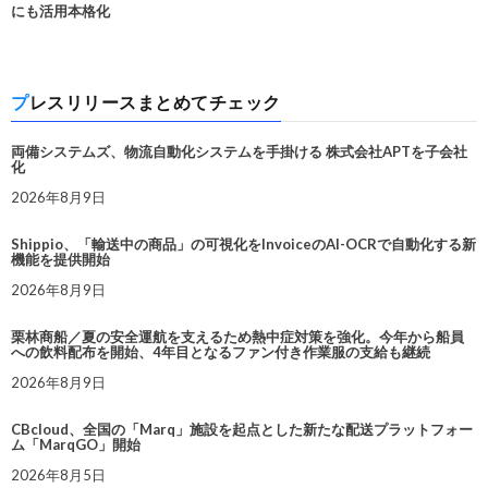
にも活用本格化
プレスリリースまとめてチェック
両備システムズ、物流自動化システムを手掛ける 株式会社APTを子会社
化
2026年8月9日
Shippio、「輸送中の商品」の可視化をInvoiceのAI-OCRで自動化する新
機能を提供開始
2026年8月9日
栗林商船／夏の安全運航を支えるため熱中症対策を強化。今年から船員
への飲料配布を開始、4年目となるファン付き作業服の支給も継続
2026年8月9日
CBcloud、全国の「Marq」施設を起点とした新たな配送プラットフォー
ム「MarqGO」開始
2026年8月5日