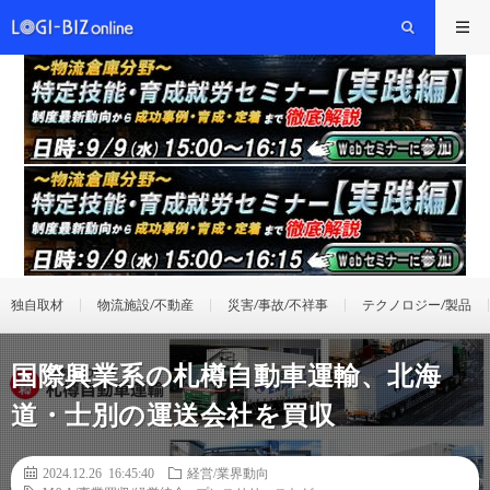
独自取材
物流施設/不動産
災害/事故/不祥事
テクノロジー/製品
国際興業系の札樽自動車運輸、北海
道・士別の運送会社を買収
2024.12.26 16:45:40
経営/業界動向