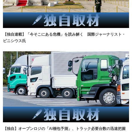
【独自連載】「今そこにある危機」を読み解く 国際ジャーナリスト・
ビニシウス氏
【独自】オープンロジの「AI梱包予測」、トラック必要台数の迅速把握