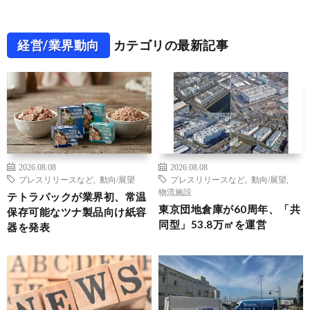
経営/業界動向
カテゴリの最新記事
2026.08.08
2026.08.08
プレスリリースなど
,
動向/展望
プレスリリースなど
,
動向/展望
,
物流施設
テトラパックが業界初、常温
東京団地倉庫が60周年、「共
保存可能なツナ製品向け紙容
同型」53.8万㎡を運営
器を発表