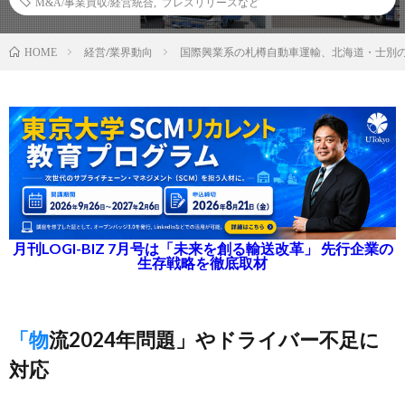
M&A/事業買収/経営統合
,
プレスリリースなど
経営/業界動向
国際興業系の札樽自動車運輸、北海道・士別
HOME
月刊LOGI-BIZ 7月号は「未来を創る輸送改革」 先行企業の
生存戦略を徹底取材
「物流2024年問題」やドライバー不足に
対応