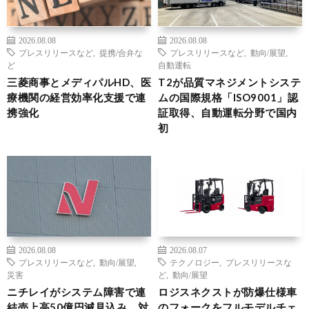
2026.08.08
2026.08.08
プレスリリースなど
,
提携/合弁な
プレスリリースなど
,
動向/展望
,
ど
自動運転
三菱商事とメディパルHD、医
T2が品質マネジメントシステ
療機関の経営効率化支援で連
ムの国際規格「ISO9001」認
携強化
証取得、自動運転分野で国内
初
2026.08.08
2026.08.07
プレスリリースなど
,
動向/展望
,
テクノロジー
,
プレスリリースな
災害
ど
,
動向/展望
ニチレイがシステム障害で連
ロジスネクストが防爆仕様車
結売上高50億円減見込み、対
のフォークをフルモデルチェ