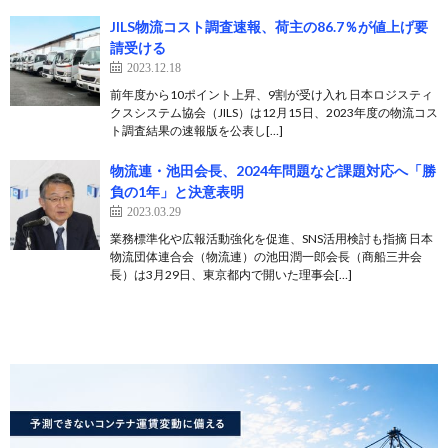
JILS物流コスト調査速報、荷主の86.7％が値上げ要
請受ける
2023.12.18
前年度から10ポイント上昇、9割が受け入れ 日本ロジスティ
クスシステム協会（JILS）は12月15日、2023年度の物流コス
ト調査結果の速報版を公表し[…]
物流連・池田会長、2024年問題など課題対応へ「勝
負の1年」と決意表明
2023.03.29
業務標準化や広報活動強化を促進、SNS活用検討も指摘 日本
物流団体連合会（物流連）の池田潤一郎会長（商船三井会
長）は3月29日、東京都内で開いた理事会[…]