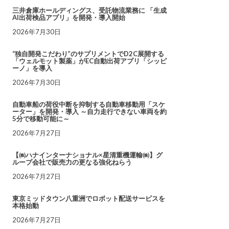
三井倉庫ホールディングス、受託物流業務に 「生成
AI出荷検品アプリ」を開発・導入開始
2026年7月30日
“独自開発こだわり”のサプリメントでD2C展開する
「ウェルモット製薬」がEC自動出荷アプリ「シッピ
ーノ」を導入
2026年7月30日
自動車船の荷役中断を抑制する自動車移動用「スケ
ーター」を開発・導入 ～自力走行できない車両を約
5分で移動可能に～
2026年7月27日
【㈱ハナインターナショナル×星清重機運輸㈱】グ
ループ会社で販売力の更なる強化ねらう
2026年7月27日
東京ミッドタウン八重洲でロボット配送サービスを
本格始動
2026年7月27日