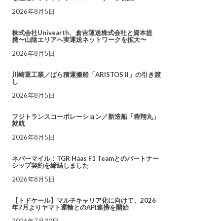
2026年8月5日
株式会社Univearth、倉吉運送株式会社と資本提
携〜山陰エリアへ実運送ネットワークを拡大〜
2026年8月5日
川崎重工業／ばら積運搬船「ARISTOS II」の引き渡
し
2026年8月5日
フジトランスコーポレーション／新造船「蓉翔丸」
就航
2026年8月5日
ネバーマイル：TGR Haas F1 Teamとのパートナー
シップ契約を締結しました
2026年8月5日
【トドケール】マルチキャリア化に向けて、2026
年7月よりヤマト運輸とのAPI連携を開始
2026年7月30日