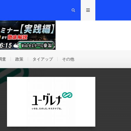
調査
政策
タイアップ
その他