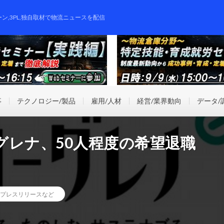
ーン,3PL,独自取材で物流ニュースを配信
事
テクノロジー/製品
雇用/人材
経営/業界動向
データ/
グレナ、50人程度の希望退職
プレスリリースなど