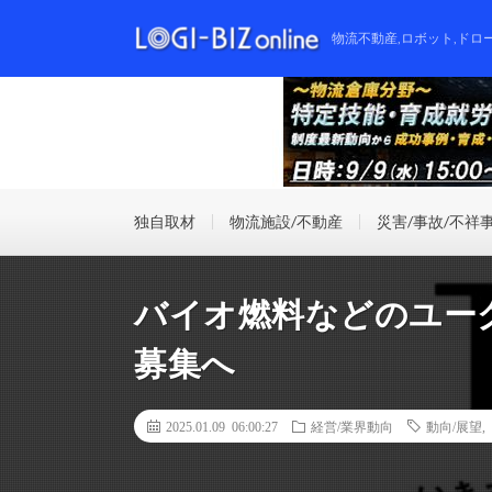
物流不動産,ロボット,ドロ
独自取材
物流施設/不動産
災害/事故/不祥
バイオ燃料などのユー
募集へ
2025.01.09 06:00:27
経営/業界動向
動向/展望
,