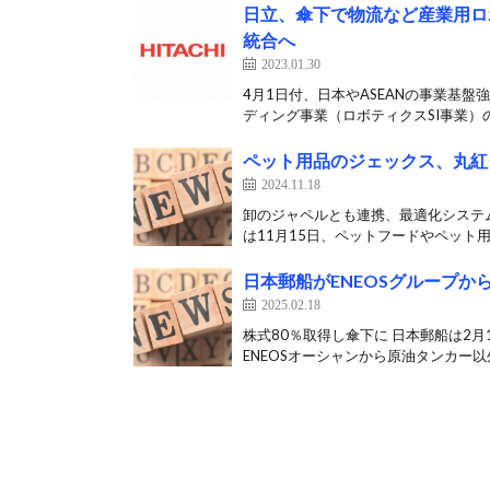
日立、傘下で物流など産業用ロボッ
統合へ
2023.01.30
4月1日付、日本やASEANの事業基盤
ディング事業（ロボティクスSI事業）の
ペット用品のジェックス、丸紅
2024.11.18
卸のジャペルとも連携、最適化システ
は11月15日、ペットフードやペット用
日本郵船がENEOSグループから海
2025.02.18
株式80％取得し傘下に 日本郵船は2月
ENEOSオーシャンから原油タンカー以外