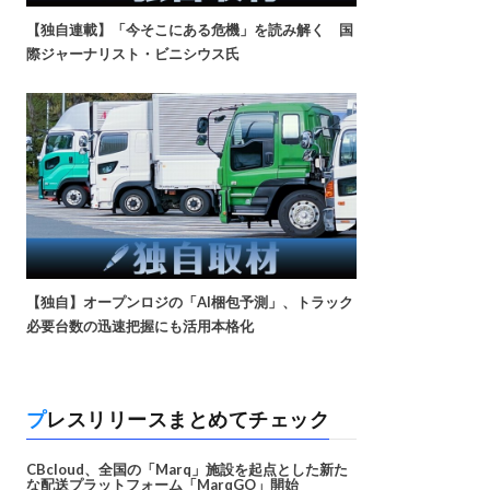
【独自連載】「今そこにある危機」を読み解く 国
際ジャーナリスト・ビニシウス氏
【独自】オープンロジの「AI梱包予測」、トラック
必要台数の迅速把握にも活用本格化
プレスリリースまとめてチェック
CBcloud、全国の「Marq」施設を起点とした新た
な配送プラットフォーム「MarqGO」開始