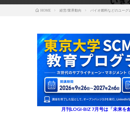
経営/業界動向
バイオ燃料などのユーグ
HOME
月刊LOGI-BIZ 7月号は「未