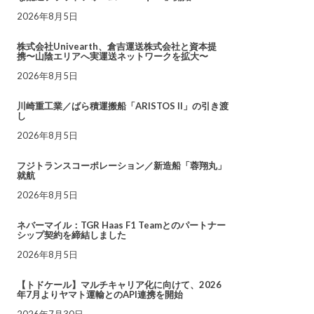
2026年8月5日
株式会社Univearth、倉吉運送株式会社と資本提
携〜山陰エリアへ実運送ネットワークを拡大〜
2026年8月5日
川崎重工業／ばら積運搬船「ARISTOS II」の引き渡
し
2026年8月5日
フジトランスコーポレーション／新造船「蓉翔丸」
就航
2026年8月5日
ネバーマイル：TGR Haas F1 Teamとのパートナー
シップ契約を締結しました
2026年8月5日
【トドケール】マルチキャリア化に向けて、2026
年7月よりヤマト運輸とのAPI連携を開始
2026年7月30日