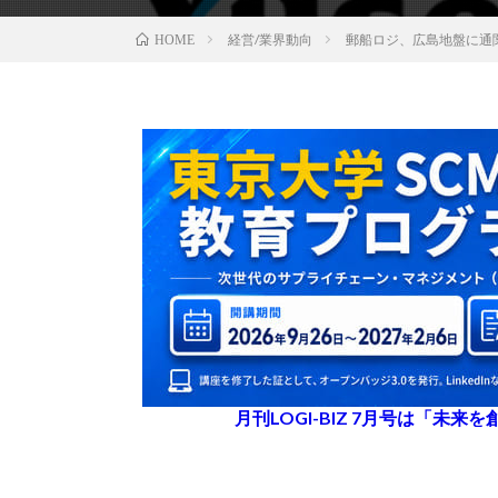
経営/業界動向
郵船ロジ、広島地盤に通
HOME
月刊LOGI-BIZ 7月号は「未