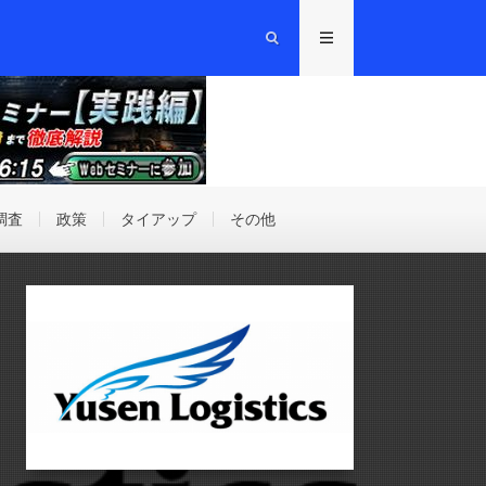
調査
政策
タイアップ
その他