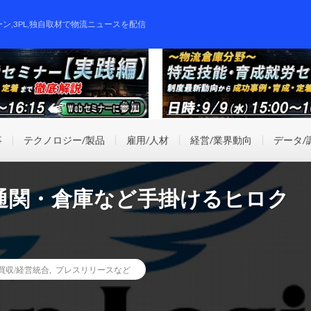
ーン,3PL,独自取材で物流ニュースを配信
事
テクノロジー/製品
雇用/人材
経営/業界動向
データ/
通関・倉庫など手掛けるヒロク
業買収/経営統合
,
プレスリリースなど