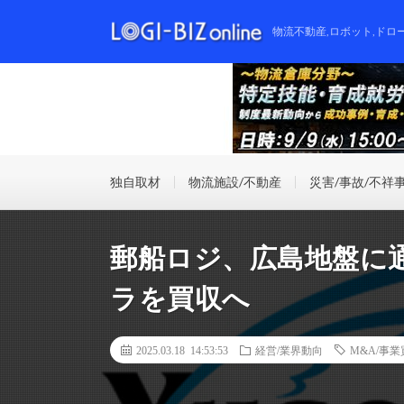
物流不動産,ロボット,ドロ
独自取材
物流施設/不動産
災害/事故/不祥
郵船ロジ、広島地盤に
ラを買収へ
2025.03.18 14:53:53
経営/業界動向
M&A/事