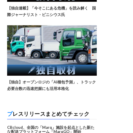
【独自連載】「今そこにある危機」を読み解く 国
際ジャーナリスト・ビニシウス氏
【独自】オープンロジの「AI梱包予測」、トラック
必要台数の迅速把握にも活用本格化
プレスリリースまとめてチェック
CBcloud、全国の「Marq」施設を起点とした新た
な配送プラットフォーム「MarqGO」開始