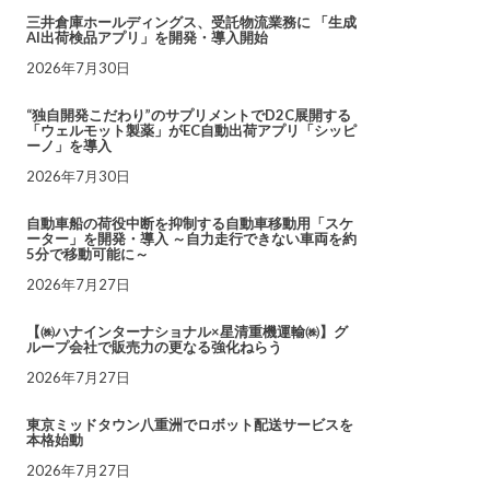
三井倉庫ホールディングス、受託物流業務に 「生成
AI出荷検品アプリ」を開発・導入開始
2026年7月30日
“独自開発こだわり”のサプリメントでD2C展開する
「ウェルモット製薬」がEC自動出荷アプリ「シッピ
ーノ」を導入
2026年7月30日
自動車船の荷役中断を抑制する自動車移動用「スケ
ーター」を開発・導入 ～自力走行できない車両を約
5分で移動可能に～
2026年7月27日
【㈱ハナインターナショナル×星清重機運輸㈱】グ
ループ会社で販売力の更なる強化ねらう
2026年7月27日
東京ミッドタウン八重洲でロボット配送サービスを
本格始動
2026年7月27日