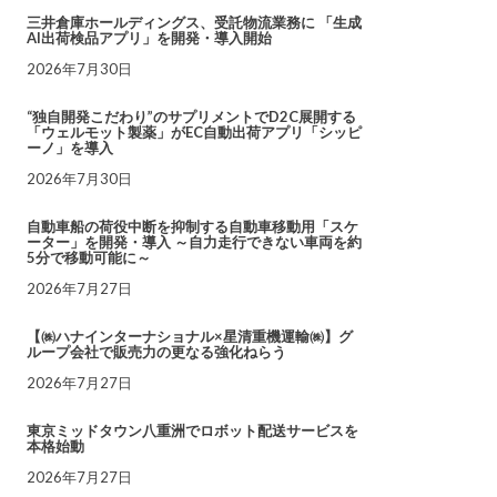
三井倉庫ホールディングス、受託物流業務に 「生成
AI出荷検品アプリ」を開発・導入開始
2026年7月30日
“独自開発こだわり”のサプリメントでD2C展開する
「ウェルモット製薬」がEC自動出荷アプリ「シッピ
ーノ」を導入
2026年7月30日
自動車船の荷役中断を抑制する自動車移動用「スケ
ーター」を開発・導入 ～自力走行できない車両を約
5分で移動可能に～
2026年7月27日
【㈱ハナインターナショナル×星清重機運輸㈱】グ
ループ会社で販売力の更なる強化ねらう
2026年7月27日
東京ミッドタウン八重洲でロボット配送サービスを
本格始動
2026年7月27日