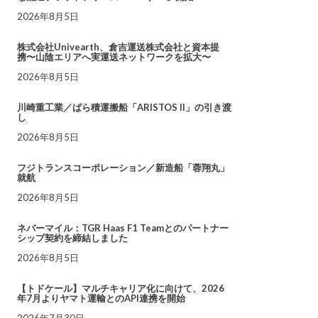
2026年8月5日
株式会社Univearth、倉吉運送株式会社と資本提
携〜山陰エリアへ実運送ネットワークを拡大〜
2026年8月5日
川崎重工業／ばら積運搬船「ARISTOS II」の引き渡
し
2026年8月5日
フジトランスコーポレーション／新造船「蓉翔丸」
就航
2026年8月5日
ネバーマイル：TGR Haas F1 Teamとのパートナー
シップ契約を締結しました
2026年8月5日
【トドケール】マルチキャリア化に向けて、2026
年7月よりヤマト運輸とのAPI連携を開始
2026年7月30日