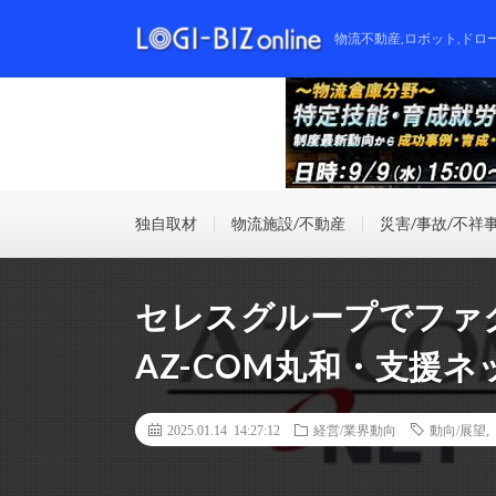
物流不動産,ロボット,ドロ
独自取材
物流施設/不動産
災害/事故/不祥
セレスグループでファ
AZ-COM丸和・支援
2025.01.14 14:27:12
経営/業界動向
動向/展望
,