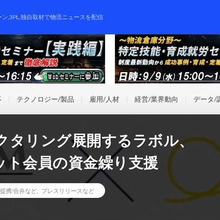
ーン,3PL,独自取材で物流ニュースを配信
事
テクノロジー/製品
雇用/人材
経営/業界動向
データ/
クタリング展開するラボル、
ネット会員の資金繰り支援
提携/合弁など
,
プレスリリースなど