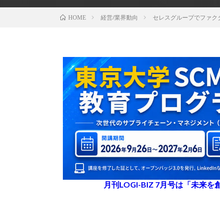
経営/業界動向
セレスグループでファク
HOME
月刊LOGI-BIZ 7月号は「未