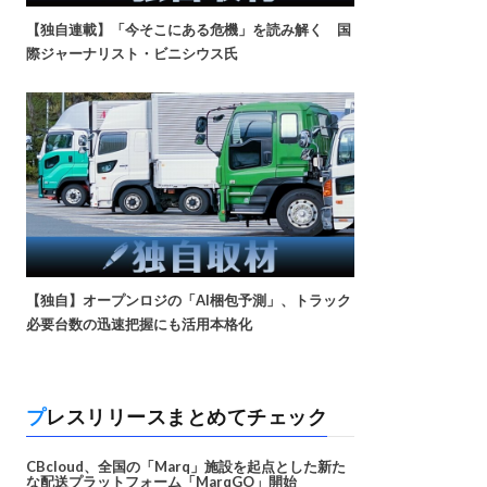
【独自連載】「今そこにある危機」を読み解く 国
際ジャーナリスト・ビニシウス氏
【独自】オープンロジの「AI梱包予測」、トラック
必要台数の迅速把握にも活用本格化
プレスリリースまとめてチェック
CBcloud、全国の「Marq」施設を起点とした新た
な配送プラットフォーム「MarqGO」開始