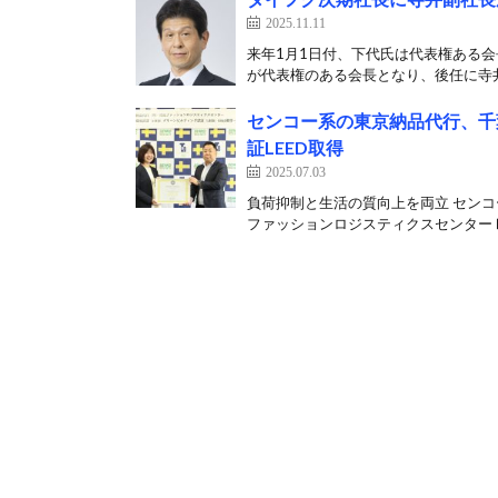
2025.11.11
来年1月1日付、下代氏は代表権ある会長
が代表権のある会長となり、後任に寺井
センコー系の東京納品代行、千
証LEED取得
2025.07.03
負荷抑制と生活の質向上を両立 セン
ファッションロジスティクスセンターⅡ