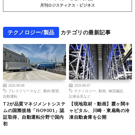
月刊ロジスティクス・ビジネス
テクノロジー/製品
カテゴリの最新記事
2026.08.08
2026.08.07
プレスリリースなど
,
動向/展望
,
テクノロジー
,
動画
,
物流施設
,
自動運転
記者会見など
T2が品質マネジメントシステ
【現地取材・動画】霞ヶ関キ
ムの国際規格「ISO9001」認
ャピタル、川崎・東扇島の冷
証取得、自動運転分野で国内
凍自動倉庫を公開
初