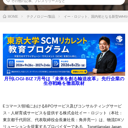
その他の記事
,
プレスリリースなど
テクノロジー/製品
イー・ロジット、国内初となる新型WMS
HOME
月刊LOGI-BIZ 7月号は「未来を創る輸送改革」 先行企業の
生存戦略を徹底取材
Eコマース領域におけるBPOサービス及びコンサルティングサービ
ス・人材育成サービスを提供する株式会社イー・ロジット（本社：
東京都千代田区、代表取締役会長兼社長：角井亮一）は、物流DXソ
リューションを提案するプロバイダーである、Tongtianxiao Japan