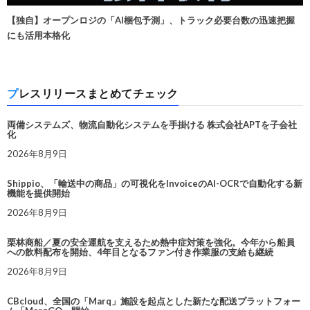
【独自】オープンロジの「AI梱包予測」、トラック必要台数の迅速把握
にも活用本格化
プレスリリースまとめてチェック
両備システムズ、物流自動化システムを手掛ける 株式会社APTを子会社
化
2026年8月9日
Shippio、「輸送中の商品」の可視化をInvoiceのAI-OCRで自動化する新
機能を提供開始
2026年8月9日
栗林商船／夏の安全運航を支えるため熱中症対策を強化。今年から船員
への飲料配布を開始、4年目となるファン付き作業服の支給も継続
2026年8月9日
CBcloud、全国の「Marq」施設を起点とした新たな配送プラットフォー