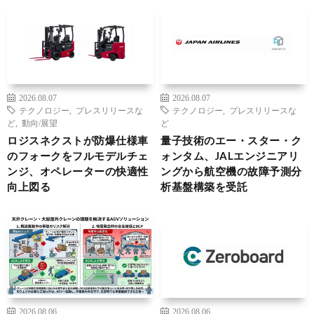
2026.08.07
2026.08.07
テクノロジー
,
プレスリリースな
テクノロジー
,
プレスリリースな
ど
,
動向/展望
ど
ロジスネクストが防爆仕様車
量子技術のエー・スター・ク
のフォークをフルモデルチェ
ォンタム、JALエンジニアリ
ンジ、オペレーターの快適性
ングから航空機の故障予測分
向上図る
析基盤構築を受託
2026.08.06
2026.08.06