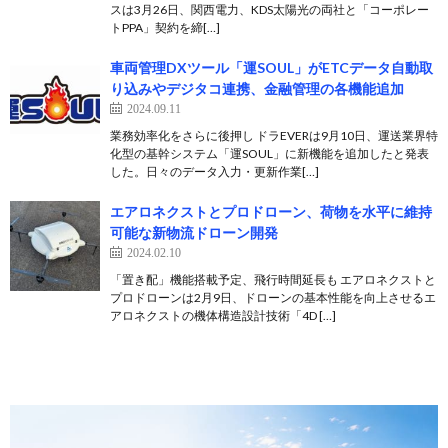
スは3月26日、関西電力、KDS太陽光の両社と「コーポレー
トPPA」契約を締[…]
車両管理DXツール「運SOUL」がETCデータ自動取
り込みやデジタコ連携、金融管理の各機能追加
2024.09.11
業務効率化をさらに後押し ドラEVERは9月10日、運送業界特
化型の基幹システム「運SOUL」に新機能を追加したと発表
した。日々のデータ入力・更新作業[…]
エアロネクストとプロドローン、荷物を水平に維持
可能な新物流ドローン開発
2024.02.10
「置き配」機能搭載予定、飛行時間延長も エアロネクストと
プロドローンは2月9日、ドローンの基本性能を向上させるエ
アロネクストの機体構造設計技術「4D […]