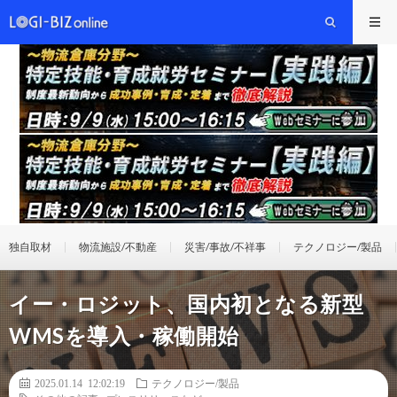
独自取材
物流施設/不動産
災害/事故/不祥事
テクノロジー/製品
イー・ロジット、国内初となる新型
WMSを導入・稼働開始
2025.01.14 12:02:19
テクノロジー/製品