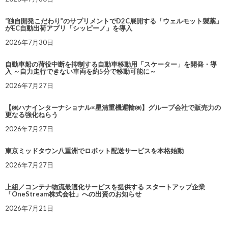
“独自開発こだわり”のサプリメントでD2C展開する「ウェルモット製薬」
がEC自動出荷アプリ「シッピーノ」を導入
2026年7月30日
自動車船の荷役中断を抑制する自動車移動用「スケーター」を開発・導
入 ～自力走行できない車両を約5分で移動可能に～
2026年7月27日
【㈱ハナインターナショナル×星清重機運輸㈱】グループ会社で販売力の
更なる強化ねらう
2026年7月27日
東京ミッドタウン八重洲でロボット配送サービスを本格始動
2026年7月27日
上組／コンテナ物流最適化サービスを提供する スタートアップ企業
「OneStream株式会社」への出資のお知らせ
2026年7月21日