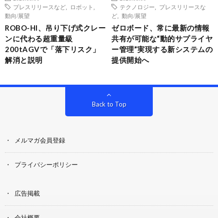
プレスリリースなど
,
ロボット
,
テクノロジー
,
プレスリリースな
動向/展望
ど
,
動向/展望
ROBO-HI、吊り下げ式クレー
ゼロボード、常に最新の情報
ンに代わる超重量級
共有が可能な“動的サプライヤ
200tAGVで「落下リスク」
ー管理”実現する新システムの
解消と説明
提供開始へ
Back to Top
メルマガ会員登録
プライバシーポリシー
広告掲載
会社概要