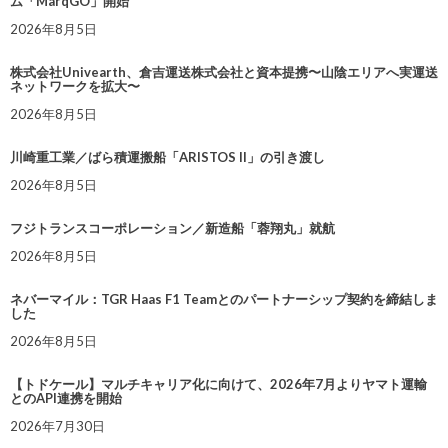
ム「MarqGO」開始
2026年8月5日
株式会社Univearth、倉吉運送株式会社と資本提携〜山陰エリアへ実運送
ネットワークを拡大〜
2026年8月5日
川崎重工業／ばら積運搬船「ARISTOS II」の引き渡し
2026年8月5日
フジトランスコーポレーション／新造船「蓉翔丸」就航
2026年8月5日
ネバーマイル：TGR Haas F1 Teamとのパートナーシップ契約を締結しま
した
2026年8月5日
【トドケール】マルチキャリア化に向けて、2026年7月よりヤマト運輸
とのAPI連携を開始
2026年7月30日