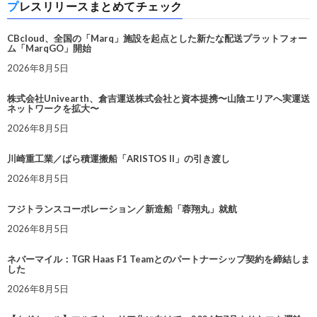
プレスリリースまとめてチェック
CBcloud、全国の「Marq」施設を起点とした新たな配送プラットフォー
ム「MarqGO」開始
2026年8月5日
株式会社Univearth、倉吉運送株式会社と資本提携〜山陰エリアへ実運送
ネットワークを拡大〜
2026年8月5日
川崎重工業／ばら積運搬船「ARISTOS II」の引き渡し
2026年8月5日
フジトランスコーポレーション／新造船「蓉翔丸」就航
2026年8月5日
ネバーマイル：TGR Haas F1 Teamとのパートナーシップ契約を締結しま
した
2026年8月5日