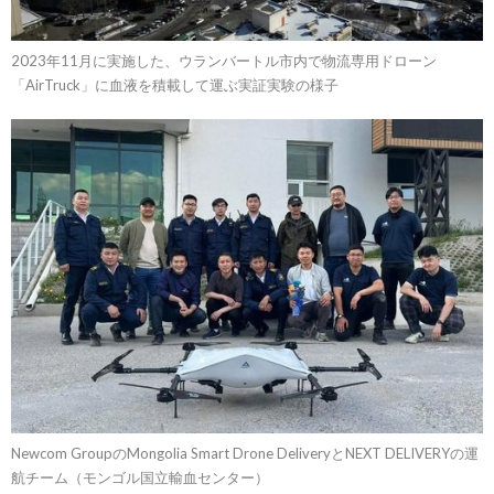
2023年11月に実施した、ウランバートル市内で物流専用ドローン
「AirTruck」に血液を積載して運ぶ実証実験の様子
Newcom GroupのMongolia Smart Drone DeliveryとNEXT DELIVERYの運
航チーム（モンゴル国立輸血センター）