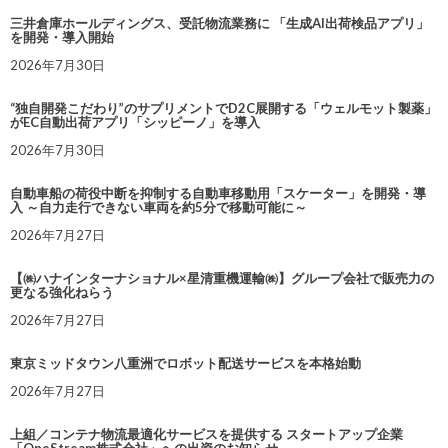
三井倉庫ホールディングス、受託物流業務に 「生成AI出荷検品アプリ」
を開発・導入開始
2026年7月30日
“独自開発こだわり”のサプリメントでD2C展開する「ウェルモット製薬」
がEC自動出荷アプリ「シッピーノ」を導入
2026年7月30日
自動車船の荷役中断を抑制する自動車移動用「スケーター」を開発・導
入 ～自力走行できない車両を約5分で移動可能に～
2026年7月27日
【㈱ハナインターナショナル×星清重機運輸㈱】グループ会社で販売力の
更なる強化ねらう
2026年7月27日
東京ミッドタウン八重洲でロボット配送サービスを本格始動
2026年7月27日
上組／コンテナ物流最適化サービスを提供する スタートアップ企業
「OneStream株式会社」への出資のお知らせ