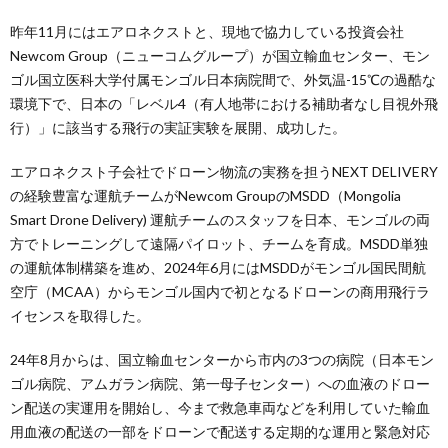
昨年11月にはエアロネクストと、現地で協力している投資会社
Newcom Group（ニューコムグループ）が国立輸血センター、モン
ゴル国立医科大学付属モンゴル日本病院間で、外気温-15℃の過酷な
環境下で、日本の「レベル4（有人地帯における補助者なし目視外飛
行）」に該当する飛行の実証実験を展開、成功した。
エアロネクスト子会社でドローン物流の実務を担うNEXT DELIVERY
の経験豊富な運航チームがNewcom GroupのMSDD（Mongolia
Smart Drone Delivery) 運航チームのスタッフを日本、モンゴルの両
方でトレーニングして遠隔パイロット、チームを育成。MSDD単独
の運航体制構築を進め、2024年6月にはMSDDがモンゴル国民間航
空庁（MCAA）からモンゴル国内で初となるドローンの商用飛行ラ
イセンスを取得した。
24年8月からは、国立輸血センターから市内の3つの病院（日本モン
ゴル病院、アムガラン病院、第一母子センター）への血液のドロー
ン配送の実運用を開始し、今まで救急車両などを利用していた輸血
用血液の配送の一部をドローンで配送する定期的な運用と緊急対応