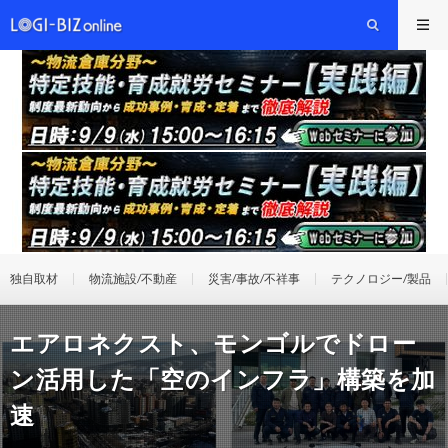
独自取材
物流施設/不動産
災害/事故/不祥事
テクノロジー/製品
エアロネクスト、モンゴルでドロー
ン活用した「空のインフラ」構築を加
速