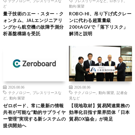
テクノロジー
,
プレスリリースな
プレスリリースなど
,
ロボット
,
ど
動向/展望
量子技術のエー・スター・ク
ROBO-HI、吊り下げ式クレー
ォンタム、JALエンジニアリ
ンに代わる超重量級
ングから航空機の故障予測分
200tAGVで「落下リスク」
析基盤構築を受託
解消と説明
2026.08.06
2026.08.06
テクノロジー
,
プレスリリースな
テクノロジー
,
動向/展望
,
記者会
ど
,
動向/展望
見など
ゼロボード、常に最新の情報
【現地取材】貿易関連業務の
共有が可能な“動的サプライヤ
効率化目指す業界団体「日本
ー管理”実現する新システムの
貿易DX協会」が発足
提供開始へ