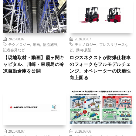
2026.08.07
2026.08.07
テクノロジー
,
動画
,
物流施設
,
テクノロジー
,
プレスリリースな
記者会見など
ど
,
動向/展望
【現地取材・動画】霞ヶ関キ
ロジスネクストが防爆仕様車
ャピタル、川崎・東扇島の冷
のフォークをフルモデルチェ
凍自動倉庫を公開
ンジ、オペレーターの快適性
向上図る
2026.08.07
2026.08.06