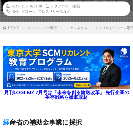
2025.01.15 16:11:38
テクノロジー/製品
海外
,
ドローン
,
プレスリリースなど
テクノロジー/製品
エアロネクスト、モンゴルでドローン活
HOME
月刊LOGI-BIZ 7月号は「未来を創る輸送改革」 先行企業の
生存戦略を徹底取材
経産省の補助金事業に採択