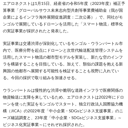
エアロネクストは1月15日、経産省の令和5年度（2023年度）補正予
算事業「グローバルサウス未来志向型共創等事業費補助金（我が国
企業によるインフラ海外展開促進調査：二次公募）」で、同社がモ
ンゴルで展開しているドローンを活用した「スマート物流」標準化
の実証事業が採択されたと発表した。
実証事業は交通渋滞が深刻化しているモンゴル・ウランバートル市
内で、医療分野を起点にドローンと次世代輸送配送管理システムを
活用したスマート物流の都市型モデルを実装し、新たな空のインフ
ラを構築することを目指している。加えて、類似の課題を抱える新
興国の他都市へ展開する可能性を検証することも視野に入れてい
る。今回の採択で取り組みを加速させる。
ウランバートルは慢性的な渋滞や脆弱な道路インフラで医療関係の
物資輸送に支障を来しているため、エアロネクストは2022年にドロ
ーンを使った実証をモンゴルでスタート。独立行政法人国際協力機
構（JICA）の2022年度「中小企業・SDGsビジネス支援事業」のニ
ーズ確認調査と、23年度「中小企業・SDGsビジネス支援事業」～
ビジネス化実証事業～にそれぞれ採択された。