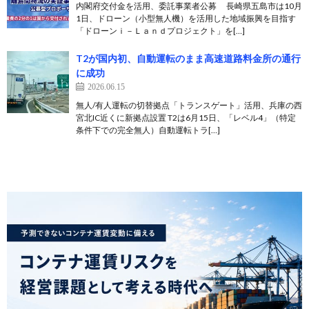
内閣府交付金を活用、委託事業者公募 長崎県五島市は10月
1日、ドローン（小型無人機）を活用した地域振興を目指す
「ドローンｉ－Ｌａｎｄプロジェクト」を[…]
T2が国内初、自動運転のまま高速道路料金所の通行
に成功
2026.06.15
無人/有人運転の切替拠点「トランスゲート」活用、兵庫の西
宮北IC近くに新拠点設置 T2は6月15日、「レベル4」（特定
条件下での完全無人）自動運転トラ[…]