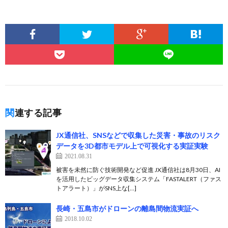
関連する記事
JX通信社、SNSなどで収集した災害・事故のリスク
データを3D都市モデル上で可視化する実証実験
2021.08.31
被害を未然に防ぐ技術開発など促進 JX通信社は8月30日、AI
を活用したビッグデータ収集システム「FASTALERT（ファス
トアラート）」がSNS上な[…]
長崎・五島市がドローンの離島間物流実証へ
2018.10.02