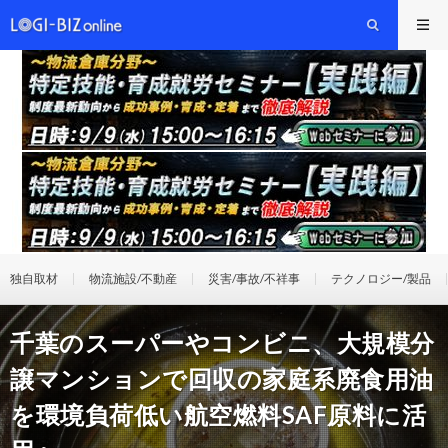
独自取材
物流施設/不動産
災害/事故/不祥事
テクノロジー/製品
千葉のスーパーやコンビニ、大規模分
譲マンションで回収の家庭系廃食用油
を環境負荷低い航空燃料SAF原料に活