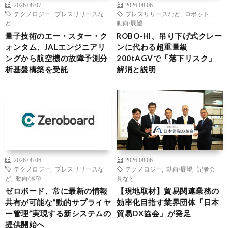
2026.08.07
2026.08.06
テクノロジー
,
プレスリリースな
プレスリリースなど
,
ロボット
,
ど
動向/展望
量子技術のエー・スター・ク
ROBO-HI、吊り下げ式クレー
ォンタム、JALエンジニアリ
ンに代わる超重量級
ングから航空機の故障予測分
200tAGVで「落下リスク」
析基盤構築を受託
解消と説明
2026.08.06
2026.08.06
テクノロジー
,
プレスリリースな
テクノロジー
,
動向/展望
,
記者会
ど
,
動向/展望
見など
ゼロボード、常に最新の情報
【現地取材】貿易関連業務の
共有が可能な“動的サプライヤ
効率化目指す業界団体「日本
ー管理”実現する新システムの
貿易DX協会」が発足
提供開始へ