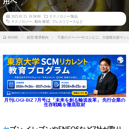
用へ
2025.01.15 19:38:00
テクノロジー/製品
テクノロジー
,
動向/展望
,
プレスリリースなど
経営/業界動向
千葉のスーパーやコンビニ、大規模分譲マンシ
HOME
月刊LOGI-BIZ 7月号は「未来を創る輸送改革」 先行企業の
生存戦略を徹底取材
セブン-イレブンやENEOSなど7社が取り