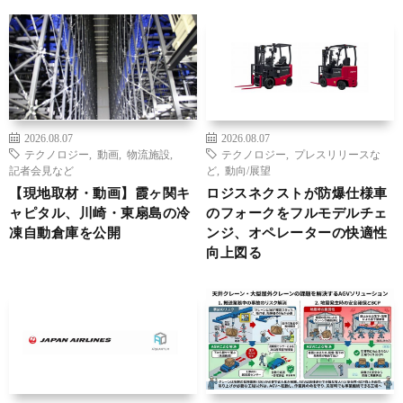
2026.08.07
2026.08.07
テクノロジー
,
動画
,
物流施設
,
テクノロジー
,
プレスリリースな
記者会見など
ど
,
動向/展望
【現地取材・動画】霞ヶ関キ
ロジスネクストが防爆仕様車
ャピタル、川崎・東扇島の冷
のフォークをフルモデルチェ
凍自動倉庫を公開
ンジ、オペレーターの快適性
向上図る