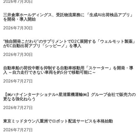
2026年7月30日
三井倉庫ホールディングス、受託物流業務に 「生成AI出荷検品アプリ」
を開発・導入開始
2026年7月30日
“独自開発こだわり”のサプリメントでD2C展開する「ウェルモット製薬」
がEC自動出荷アプリ「シッピーノ」を導入
2026年7月30日
自動車船の荷役中断を抑制する自動車移動用「スケーター」を開発・導
入 ～自力走行できない車両を約5分で移動可能に～
2026年7月27日
【㈱ハナインターナショナル×星清重機運輸㈱】グループ会社で販売力の
更なる強化ねらう
2026年7月27日
東京ミッドタウン八重洲でロボット配送サービスを本格始動
2026年7月27日