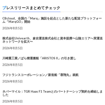
プレスリリースまとめてチェック
CBcloud、全国の「Marq」施設を起点とした新たな配送プラットフォー
ム「MarqGO」開始
2026年8月5日
株式会社Univearth、倉吉運送株式会社と資本提携〜山陰エリアへ実運送
ネットワークを拡大〜
2026年8月5日
川崎重工業／ばら積運搬船「ARISTOS II」の引き渡し
2026年8月5日
フジトランスコーポレーション／新造船「蓉翔丸」就航
2026年8月5日
ネバーマイル：TGR Haas F1 Teamとのパートナーシップ契約を締結しま
した
2026年8月5日