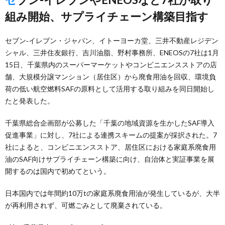
組み開始、サプライチェーン構築目指す
セブン‐イレブン・ジャパン、イトーヨーカ堂、三井不動産レジデン
シャル、三井住友銀行、吉川油脂、野村事務所、ENEOSの7社は1月
15日、千葉県内のスーパーマーケットやコンビニエンスストアの店
舗、大規模分譲マンション（居住区）から廃食用油を回収、環境負
荷の低い航空燃料SAFの原料として活用する取り組みを同日開始し
たと発表した。
千葉県総合企画部が公募した「千葉の地域資源を生かしたSAF導入
促進事業」に対し、7社による連携スキームの提案が採択された。7
社によると、コンビニエンスストア、居住区における家庭系廃食用
油のSAF向けサプライチェーン構築に向け、自治体と実証事業を展
開するのは国内で初めてという。
日本国内では年間約10万tの家庭系廃食用油が発⽣しているが、大半
が再利用されず、可燃ごみとして廃棄されている。