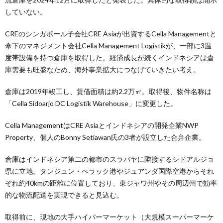
していない。
CREのシンガポール子会社CRE Asiaが出資するCella Managementと
傘下のマネジメント会社Cella Management Logistikが、一部に3温
度帯設備を持つ倉庫を取得した。経済成長が続くインドネシアは倉
庫需要も旺盛なため、海外事業拡大につなげていきたい考え。
倉庫は2019年竣工し、賃借面積は約2.2万㎡。取得後、物件名称は
「Cella Sidoarjo DC Logistik Warehouse」に変更した。
Cella ManagementはCRE Asiaとインドネシアの開発企業NWP
Property、個人のBonny Setiawan氏の3者が設立した合弁企業。
倉庫はインドネシア第二の都市のスラバヤに隣接するシドアルジョ
県に立地。タンジュン・ぺラック港やジュアンダ国際空港からそれ
ぞれ約40kmの距離に位置しており、東ジャワ州やその周辺州で効率
的な物流配送を実現できると見込む。
取得前に、現地の大手ハイパーマーケット（大規模スーパーマーケ