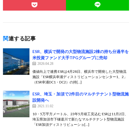
関連する記事
ESR、横浜で開発の大型物流施設2棟の持ち分過半を
米投資ファンド大手TPGグループに売却
2026.04.28
価値向上で連携 ESRは4月28日、横浜市で開発した大型物流
施設「ESR横浜幸浦ディストリビューションセンター1、2」
（ESR幸浦DC1・DC2）の持[…]
ESR、埼玉・加須で2件目のマルチテナント型物流施
設開発へ
2021.11.02
10・5万平方メートル、23年5月竣工見込む ESRは11月2日、
埼玉県加須市下樋遣川で新たなマルチテナント型物流施設
「ESR加須ディストリビューショ[…]