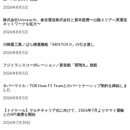
2026年8月5日
株式会社Univearth、倉吉運送株式会社と資本提携〜山陰エリアへ実運送
ネットワークを拡大〜
2026年8月5日
川崎重工業／ばら積運搬船「ARISTOS II」の引き渡し
2026年8月5日
フジトランスコーポレーション／新造船「蓉翔丸」就航
2026年8月5日
ネバーマイル：TGR Haas F1 Teamとのパートナーシップ契約を締結しま
した
2026年8月5日
【トドケール】マルチキャリア化に向けて、2026年7月よりヤマト運輸
とのAPI連携を開始
2026年7月30日