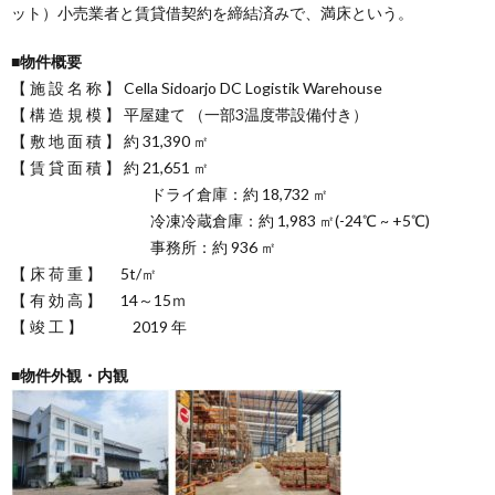
ット）小売業者と賃貸借契約を締結済みで、満床という。
■物件概要
【 施 設 名 称 】 Cella Sidoarjo DC Logistik Warehouse
【 構 造 規 模 】 平屋建て （一部3温度帯設備付き）
【 敷 地 面 積 】 約 31,390 ㎡
【 賃 貸 面 積 】 約 21,651 ㎡
ドライ倉庫：約 18,732 ㎡
冷凍冷蔵倉庫：約 1,983 ㎡(-24℃ ~ +5℃)
事務所：約 936 ㎡
【 床 荷 重 】 5t/㎡
【 有 効 高 】 14～15ｍ
【 竣 工 】 2019 年
■物件外観・内観