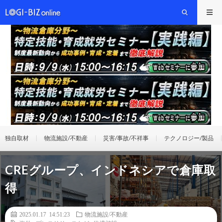
独自取材
物流施設/不動産
災害/事故/不祥事
テクノロジー/製品
CREグループ、インドネシアで倉庫取
得
2025.01.17 14:51:23
物流施設/不動産