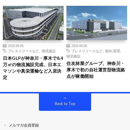
2026.08.06
2026.08.06
プレスリリースなど
,
物流施設
プレスリリースなど
,
動向/展望
,
物流施設
日本GLPが神奈川・厚木で8.4
住友林業グループ、神奈川・
万㎡の物流施設完成、日本エ
厚木で初の自社運営型物流拠
マソンや真栄運輸など入居決
点が稼働開始
定
Back to Top
メルマガ会員登録