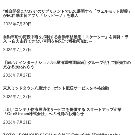
“独自開発こだわり”のサプリメントでD2C展開する「ウェルモット製薬」
がEC自動出荷アプリ「シッピーノ」を導入
2026年7月30日
自動車船の荷役中断を抑制する自動車移動用「スケーター」を開発・導
入 ～自力走行できない車両を約5分で移動可能に～
2026年7月27日
【㈱ハナインターナショナル×星清重機運輸㈱】グループ会社で販売力の
更なる強化ねらう
2026年7月27日
東京ミッドタウン八重洲でロボット配送サービスを本格始動
2026年7月27日
上組／コンテナ物流最適化サービスを提供する スタートアップ企業
「OneStream株式会社」への出資のお知らせ
2026年7月21日