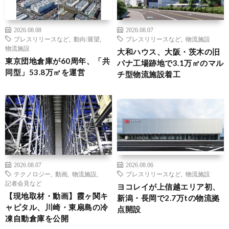
2026.08.08
2026.08.07
プレスリリースなど
,
動向/展望
,
プレスリリースなど
,
物流施設
物流施設
大和ハウス、大阪・茨木の旧
東京団地倉庫が60周年、「共
パナ工場跡地で3.1万㎡のマル
同型」53.8万㎡を運営
チ型物流施設着工
2026.08.07
2026.08.06
テクノロジー
,
動画
,
物流施設
,
プレスリリースなど
,
物流施設
記者会見など
ヨコレイが上信越エリア初、
【現地取材・動画】霞ヶ関キ
新潟・長岡で2.7万tの物流拠
ャピタル、川崎・東扇島の冷
点開設
凍自動倉庫を公開