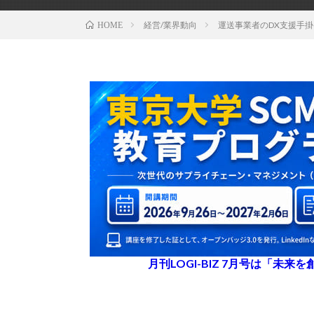
経営/業界動向
運送事業者のDX支援手掛
HOME
月刊LOGI-BIZ 7月号は「未