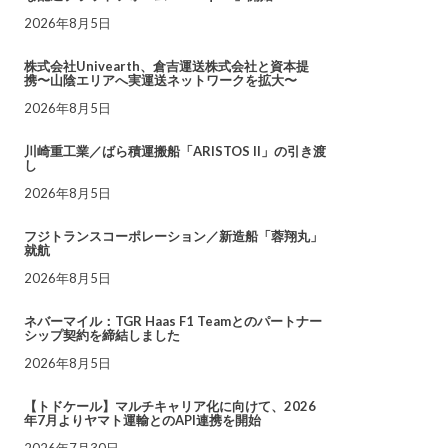
2026年8月5日
株式会社Univearth、倉吉運送株式会社と資本提
携〜山陰エリアへ実運送ネットワークを拡大〜
2026年8月5日
川崎重工業／ばら積運搬船「ARISTOS II」の引き渡
し
2026年8月5日
フジトランスコーポレーション／新造船「蓉翔丸」
就航
2026年8月5日
ネバーマイル：TGR Haas F1 Teamとのパートナー
シップ契約を締結しました
2026年8月5日
【トドケール】マルチキャリア化に向けて、2026
年7月よりヤマト運輸とのAPI連携を開始
2026年7月30日