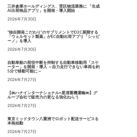
三井倉庫ホールディングス、受託物流業務に 「生成
AI出荷検品アプリ」を開発・導入開始
2026年7月30日
“独自開発こだわり”のサプリメントでD2C展開する
「ウェルモット製薬」がEC自動出荷アプリ「シッピ
ーノ」を導入
2026年7月30日
自動車船の荷役中断を抑制する自動車移動用「スケ
ーター」を開発・導入 ～自力走行できない車両を約
5分で移動可能に～
2026年7月27日
【㈱ハナインターナショナル×星清重機運輸㈱】グ
ループ会社で販売力の更なる強化ねらう
2026年7月27日
東京ミッドタウン八重洲でロボット配送サービスを
本格始動
2026年7月27日