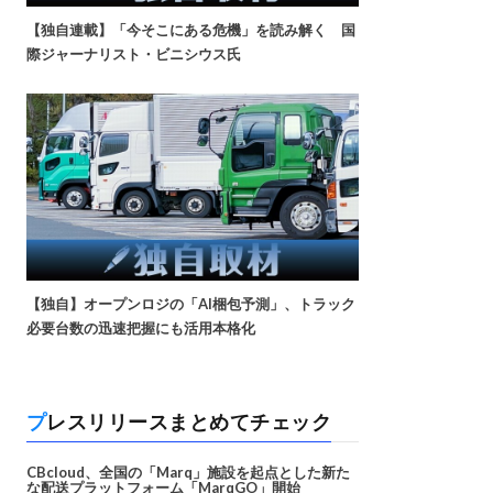
【独自連載】「今そこにある危機」を読み解く 国
際ジャーナリスト・ビニシウス氏
【独自】オープンロジの「AI梱包予測」、トラック
必要台数の迅速把握にも活用本格化
プレスリリースまとめてチェック
CBcloud、全国の「Marq」施設を起点とした新た
な配送プラットフォーム「MarqGO」開始