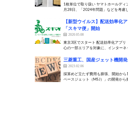
1枚単位で取り扱い ヤマトホールディ
月28日、「2024年問題」などを考慮し
【新型ウイルス】配送効率化ア
「スキマ便」開始
2020.05.08
東京3区でスタート 配送効率化アプリ「
心の一部エリアを対象に、インターネッ
三菱重工、国産ジェット機開発
2023.02.06
採算めど立たず費用も膨張、開始から
ペースジェット（MSJ）」の開発から撤