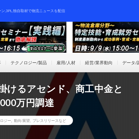
ーン,3PL,独自取材で物流ニュースを配信
事
テクノロジー/製品
雇用/人材
経営/業界動向
データ/
手掛けるアセンド、商工中金と
000万円調達
ロジー
,
動向/展望
,
プレスリリースなど