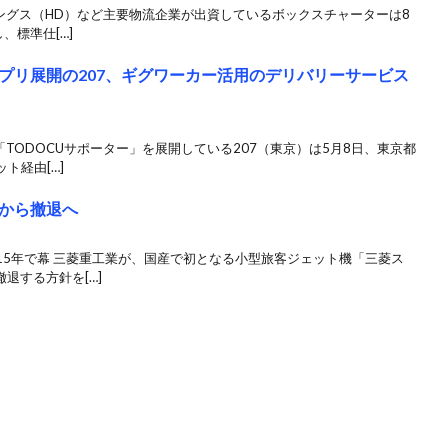
ングス（HD）など主要物流企業が出資しているボックスチャーターは8
、標準仕[…]
プリ展開の207、ギグワーカー活用のデリバリーサービス
TODOCUサポーター」を展開している207（東京）は5月8日、東京都
ト経由[…]
から撤退へ
15年で幕 三菱重工業が、国産で初となる小型旅客ジェット機「三菱ス
退する方針を[…]