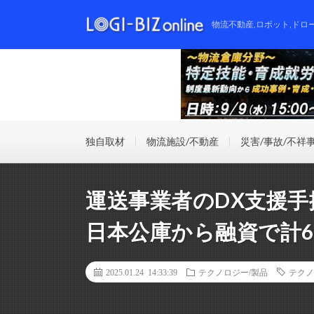
物流不動産,ロボット,ドロ
独自取材
物流施設/不動産
災害/事故/不祥
運送事業者のDX支援
日本公庫から融資で計6
2025.01.24 14:33:39
テクノロジー/製品
テクノ