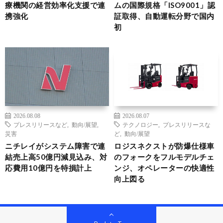
療機関の経営効率化支援で連
ムの国際規格「ISO9001」認
携強化
証取得、自動運転分野で国内
初
2026.08.08
2026.08.07
プレスリリースなど
,
動向/展望
,
テクノロジー
,
プレスリリースな
災害
ど
,
動向/展望
ニチレイがシステム障害で連
ロジスネクストが防爆仕様車
結売上高50億円減見込み、対
のフォークをフルモデルチェ
応費用10億円を特損計上
ンジ、オペレーターの快適性
向上図る