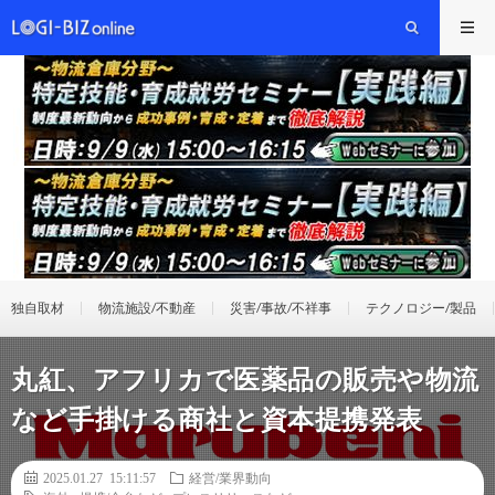
独自取材
物流施設/不動産
災害/事故/不祥事
テクノロジー/製品
丸紅、アフリカで医薬品の販売や物流
など手掛ける商社と資本提携発表
2025.01.27 15:11:57
経営/業界動向