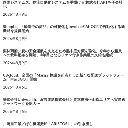
両備システムズ、物流自動化システムを手掛ける 株式会社APTを子会社
化
2026年8月9日
Shippio、「輸送中の商品」の可視化をInvoiceのAI-OCRで自動化する新
機能を提供開始
2026年8月9日
栗林商船／夏の安全運航を支えるため熱中症対策を強化。今年から船員
への飲料配布を開始、4年目となるファン付き作業服の支給も継続
2026年8月9日
CBcloud、全国の「Marq」施設を起点とした新たな配送プラットフォー
ム「MarqGO」開始
2026年8月5日
株式会社Univearth、倉吉運送株式会社と資本提携〜山陰エリアへ実運送
ネットワークを拡大〜
2026年8月5日
川崎重工業／ばら積運搬船「ARISTOS II」の引き渡し