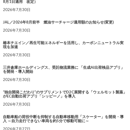
8月1日適用 改定）
2026年7月30日
JAL／2026年8月前半 燃油サーチャージ適用額のお知らせ(変更)
2026年7月30日
椿本チエイン／再生可能エネルギーを活用し、カーボンニュートラル実
現を加速
2026年7月30日
三井倉庫ホールディングス、受託物流業務に 「生成AI出荷検品アプリ」
を開発・導入開始
2026年7月30日
“独自開発こだわり”のサプリメントでD2C展開する「ウェルモット製薬」
がEC自動出荷アプリ「シッピーノ」を導入
2026年7月30日
自動車船の荷役中断を抑制する自動車移動用「スケーター」を開発・導
入 ～自力走行できない車両を約5分で移動可能に～
2026年7月27日