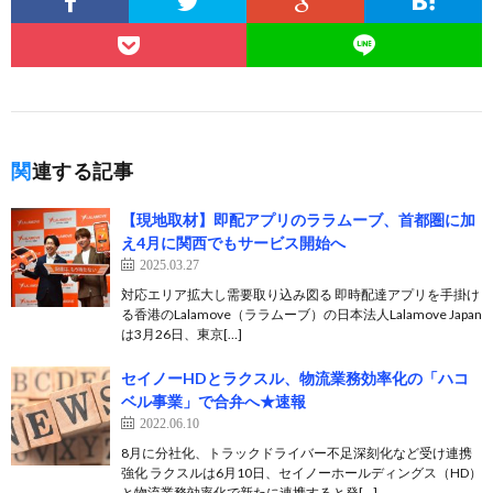
関連する記事
【現地取材】即配アプリのララムーブ、首都圏に加
え4月に関西でもサービス開始へ
2025.03.27
対応エリア拡大し需要取り込み図る 即時配達アプリを手掛け
る香港のLalamove（ララムーブ）の日本法人Lalamove Japan
は3月26日、東京[…]
セイノーHDとラクスル、物流業務効率化の「ハコ
ベル事業」で合弁へ★速報
2022.06.10
8月に分社化、トラックドライバー不足深刻化など受け連携
強化 ラクスルは6月10日、セイノーホールディングス（HD）
と物流業務効率化で新たに連携すると発[…]