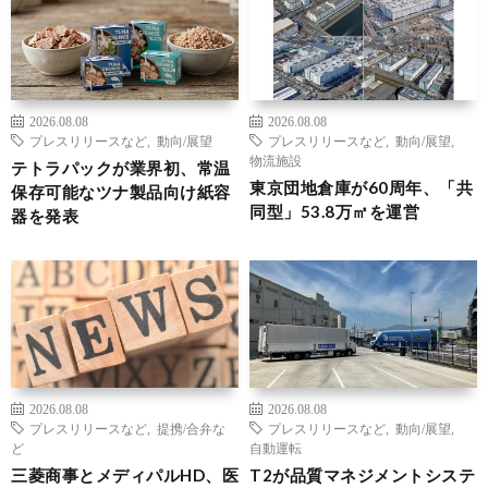
2026.08.08
2026.08.08
プレスリリースなど
,
動向/展望
プレスリリースなど
,
動向/展望
,
物流施設
テトラパックが業界初、常温
東京団地倉庫が60周年、「共
保存可能なツナ製品向け紙容
同型」53.8万㎡を運営
器を発表
2026.08.08
2026.08.08
プレスリリースなど
,
提携/合弁な
プレスリリースなど
,
動向/展望
,
ど
自動運転
三菱商事とメディパルHD、医
T2が品質マネジメントシステ