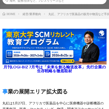
海外
,
提携/合弁など
,
プレスリリースなど
経営/業界動向
丸紅、アフリカで医薬品の販売や物流など手
HOME
月刊LOGI-BIZ 7月号は「未来を創る輸送改革」 先行企業の
生存戦略を徹底取材
事業の展開エリア拡大図る
丸紅は1月27日、アフリカで医薬品を中心に医療機器や診断機器の
薬事申請、販売・マーケティング、物流・関連アフターサービスを