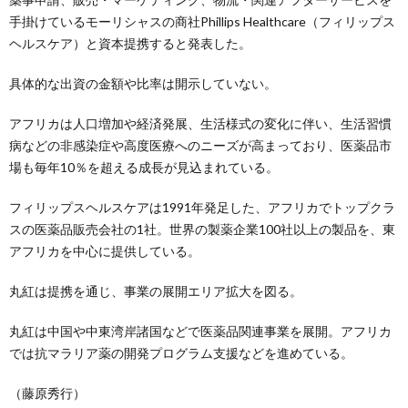
手掛けているモーリシャスの商社Phillips Healthcare（フィリップス
ヘルスケア）と資本提携すると発表した。
具体的な出資の金額や比率は開示していない。
アフリカは人口増加や経済発展、生活様式の変化に伴い、生活習慣
病などの非感染症や高度医療へのニーズが高まっており、医薬品市
場も毎年10％を超える成長が見込まれている。
フィリップスヘルスケアは1991年発足した、アフリカでトップクラ
スの医薬品販売会社の1社。世界の製薬企業100社以上の製品を、東
アフリカを中心に提供している。
丸紅は提携を通じ、事業の展開エリア拡大を図る。
丸紅は中国や中東湾岸諸国などで医薬品関連事業を展開。アフリカ
では抗マラリア薬の開発プログラム支援などを進めている。
（藤原秀行）