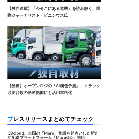
【独自連載】「今そこにある危機」を読み解く 国
際ジャーナリスト・ビニシウス氏
【独自】オープンロジの「AI梱包予測」、トラック
必要台数の迅速把握にも活用本格化
プレスリリースまとめてチェック
CBcloud、全国の「Marq」施設を起点とした新た
な配送プラットフォーム「MarqGO」開始