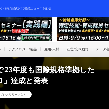
ーン,3PL,独自取材で物流ニュースを配信
事
テクノロジー/製品
雇用/人材
経営/業界動向
データ/
で23年度も国際規格準拠した
ロ」達成と発表
プレスリリースなど