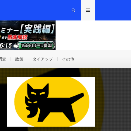
調査
政策
タイアップ
その他