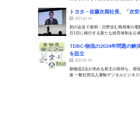
トヨタ・佐藤次期社長、「次世
2023.02.14
初の会見で表明：日野含む商用車の電動
月1日に移行する新たな経営体制を公表し
TDBC-物流の2024年問題
を設立
2025.01.10
新物流2法が求める荷主の荷待ち、荷
進 一般社団法人運輸デジタルビジネス協議