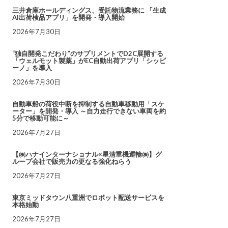
三井倉庫ホールディングス、受託物流業務に 「生成
AI出荷検品アプリ」を開発・導入開始
2026年7月30日
“独自開発こだわり”のサプリメントでD2C展開する
「ウェルモット製薬」がEC自動出荷アプリ「シッピ
ーノ」を導入
2026年7月30日
自動車船の荷役中断を抑制する自動車移動用「スケ
ーター」を開発・導入 ～自力走行できない車両を約
5分で移動可能に～
2026年7月27日
【㈱ハナインターナショナル×星清重機運輸㈱】グ
ループ会社で販売力の更なる強化ねらう
2026年7月27日
東京ミッドタウン八重洲でロボット配送サービスを
本格始動
2026年7月27日