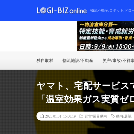
物流不動産,ロボット,ドロ
独自取材
物流施設/不動産
災害/事故/不祥
ヤマト、宅配サービス
「温室効果ガス実質ゼ
2025.01.31 15:00:19
経営/業界動向
動向/展望
,