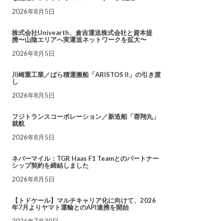
2026年8月5日
株式会社Univearth、倉吉運送株式会社と資本提
携〜山陰エリアへ実運送ネットワークを拡大〜
2026年8月5日
川崎重工業／ばら積運搬船「ARISTOS II」の引き渡
し
2026年8月5日
フジトランスコーポレーション／新造船「蓉翔丸」
就航
2026年8月5日
ネバーマイル：TGR Haas F1 Teamとのパートナー
シップ契約を締結しました
2026年8月5日
【トドケール】マルチキャリア化に向けて、2026
年7月よりヤマト運輸とのAPI連携を開始
2026年7月30日