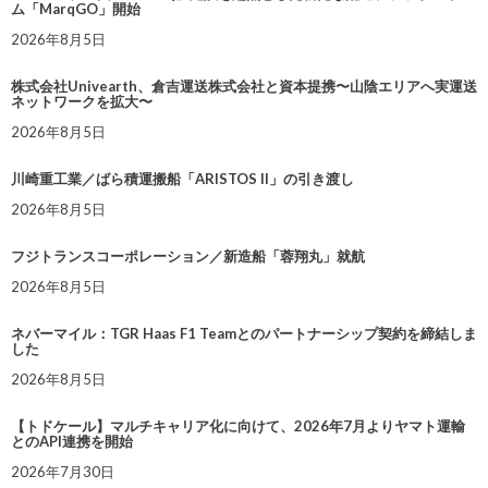
ム「MarqGO」開始
2026年8月5日
株式会社Univearth、倉吉運送株式会社と資本提携〜山陰エリアへ実運送
ネットワークを拡大〜
2026年8月5日
川崎重工業／ばら積運搬船「ARISTOS II」の引き渡し
2026年8月5日
フジトランスコーポレーション／新造船「蓉翔丸」就航
2026年8月5日
ネバーマイル：TGR Haas F1 Teamとのパートナーシップ契約を締結しま
した
2026年8月5日
【トドケール】マルチキャリア化に向けて、2026年7月よりヤマト運輸
とのAPI連携を開始
2026年7月30日