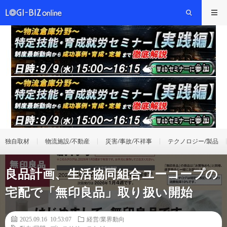
独自取材
物流施設/不動産
災害/事故/不祥事
テクノロジー/製品
良品計画、生活協同組合ユーコープの
宅配で「無印良品」取り扱い開始
2025.09.16 10:53:07
経営/業界動向