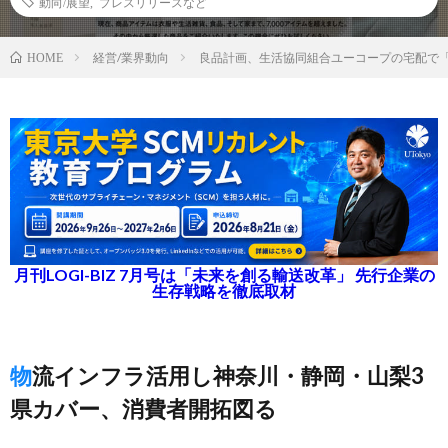
動向/展望
,
プレスリリースなど
経営/業界動向
良品計画、生活協同組合ユーコープの宅配で
HOME
月刊LOGI-BIZ 7月号は「未来を創る輸送改革」 先行企業の
生存戦略を徹底取材
物流インフラ活用し神奈川・静岡・山梨3
県カバー、消費者開拓図る