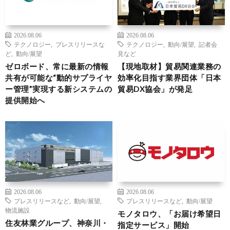
2026.08.06
2026.08.06
テクノロジー
,
プレスリリースな
テクノロジー
,
動向/展望
,
記者会
ど
,
動向/展望
見など
ゼロボード、常に最新の情報
【現地取材】貿易関連業務の
共有が可能な“動的サプライヤ
効率化目指す業界団体「日本
ー管理”実現する新システムの
貿易DX協会」が発足
提供開始へ
2026.08.06
2026.08.06
プレスリリースなど
,
動向/展望
,
プレスリリースなど
,
動向/展望
物流施設
モノタロウ、「お届け希望日
住友林業グループ、神奈川・
指定サービス」開始