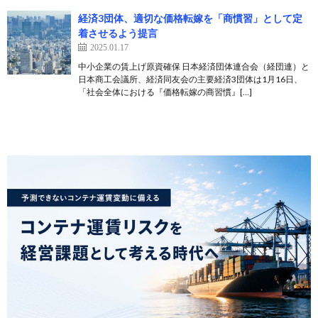
経済3団体、適切な価格転嫁を「商慣習」として定
着させるよう提言
2025.01.17
中小企業の賃上げ原資確保 日本経済団体連合会（経団連）と
日本商工会議所、経済同友会の主要経済3団体は1月16日、
「社会全体における『価格転嫁の商習慣』[…]