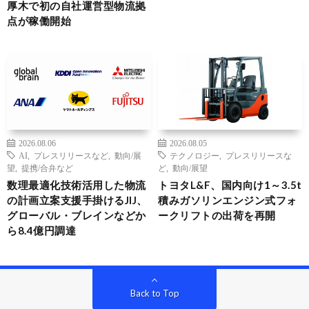
厚木で初の自社運営型物流拠
点が稼働開始
2026.08.06
2026.08.05
AI
,
プレスリリースなど
,
動向/展
テクノロジー
,
プレスリリースな
望
,
提携/合弁など
ど
,
動向/展望
数理最適化技術活用した物流
トヨタL&F、国内向け1～3.5t
の計画立案支援手掛けるJIJ、
積みガソリンエンジン式フォ
グローバル・ブレインなどか
ークリフトの出荷を再開
ら8.4億円調達
Back to Top