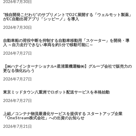
2026年7月30日
“独自開発こだわり”のサプリメントでD2C展開する「ウェルモット製薬」
がEC自動出荷アプリ「シッピーノ」を導入
2026年7月30日
自動車船の荷役中断を抑制する自動車移動用「スケーター」を開発・導
入 ～自力走行できない車両を約5分で移動可能に～
2026年7月27日
【㈱ハナインターナショナル×星清重機運輸㈱】グループ会社で販売力の
更なる強化ねらう
2026年7月27日
東京ミッドタウン八重洲でロボット配送サービスを本格始動
2026年7月27日
上組／コンテナ物流最適化サービスを提供する スタートアップ企業
「OneStream株式会社」への出資のお知らせ
2026年7月21日