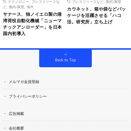
テクノロジー
,
プレスリリースな
プレスリリースなど
,
動向/展望
ど
,
動向/展望
,
海外
カウネット、箱や袋などパッ
サナース、独ノイエロ製の港
ケージを活躍させる「ハコ
湾荷役自動化機械「ニューマ
活。研究所」立ち上げ
チックアンローダー」を日本
国内初導入
Back to Top
メルマガ会員登録
プライバシーポリシー
広告掲載
会社概要