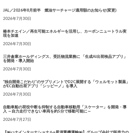
JAL／2026年8月前半 燃油サーチャージ適用額のお知らせ(変更)
2026年7月30日
椿本チエイン／再生可能エネルギーを活用し、カーボンニュートラル実
現を加速
2026年7月30日
三井倉庫ホールディングス、受託物流業務に 「生成AI出荷検品アプリ」
を開発・導入開始
2026年7月30日
“独自開発こだわり”のサプリメントでD2C展開する「ウェルモット製薬」
がEC自動出荷アプリ「シッピーノ」を導入
2026年7月30日
自動車船の荷役中断を抑制する自動車移動用「スケーター」を開発・導
入 ～自力走行できない車両を約5分で移動可能に～
2026年7月27日
【㈱ハナインターナショナル×星清重機運輸㈱】グループ会社で販売力の