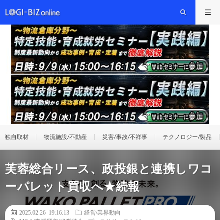
独自取材
物流施設/不動産
災害/事故/不祥事
テクノロジー/製品
芙蓉総合リース、政投銀と連携しワコ
ーパレット買収へ★続報
2025.02.26 19:16:13
経営/業界動向