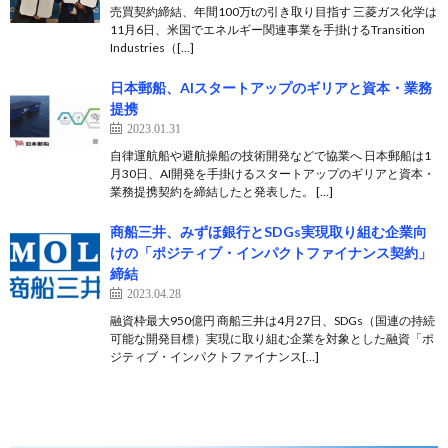
売買契約締結、年間100万tの引き取り目指す 三菱ガス化学は
11月6日、米国でエネルギー関連事業を手掛けるTransition
Industries（[…]
日本郵船、AIスタートアップのギリアと資本・業務
提携
2023.01.31
自律運航船や避航操船の技術開発などで協業へ 日本郵船は1
月30日、AI開発を手掛けるスタートアップのギリアと資本・
業務提携契約を締結したと発表した。 […]
商船三井、みずほ銀行とSDGs実現取り組む企業向
けの「ポジティブ・インパクトファイナンス契約」
締結
2023.04.28
融資枠最大950億円 商船三井は4月27日、SDGs（国連の持続
可能な開発目標）実現に取り組む企業を対象とした融資「ポ
ジティブ・インパクトファイナンス[…]