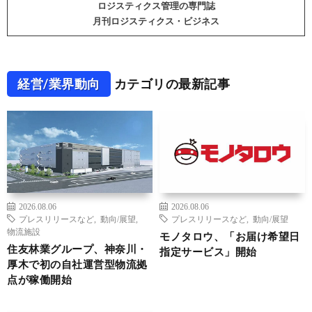
ロジスティクス管理の専門誌
月刊ロジスティクス・ビジネス
経営/業界動向
カテゴリの最新記事
2026.08.06
2026.08.06
プレスリリースなど
,
動向/展望
,
プレスリリースなど
,
動向/展望
物流施設
モノタロウ、「お届け希望日
住友林業グループ、神奈川・
指定サービス」開始
厚木で初の自社運営型物流拠
点が稼働開始