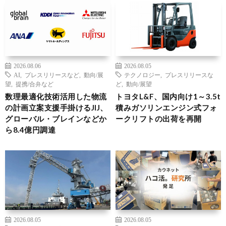
2026.08.06
2026.08.05
AI
,
プレスリリースなど
,
動向/展
テクノロジー
,
プレスリリースな
望
,
提携/合弁など
ど
,
動向/展望
数理最適化技術活用した物流
トヨタL&F、国内向け1～3.5t
の計画立案支援手掛けるJIJ、
積みガソリンエンジン式フォ
グローバル・ブレインなどか
ークリフトの出荷を再開
ら8.4億円調達
2026.08.05
2026.08.05