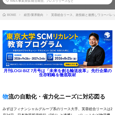
M&A/事業買収/経営統合
,
プレスリリースなど
経営/業界動向
芙蓉総合リース、政投銀と連携しワコーパレ
HOME
月刊LOGI-BIZ 7月号は「未来を創る輸送改革」 先行企業の
生存戦略を徹底取材
物流の自動化・省力化ニーズに対応図る
みずほフィナンシャルグループ系のリース大手、芙蓉総合リースは2
月26日、日本政策投資銀行（DBJ）と連携し、パレットなど物流機