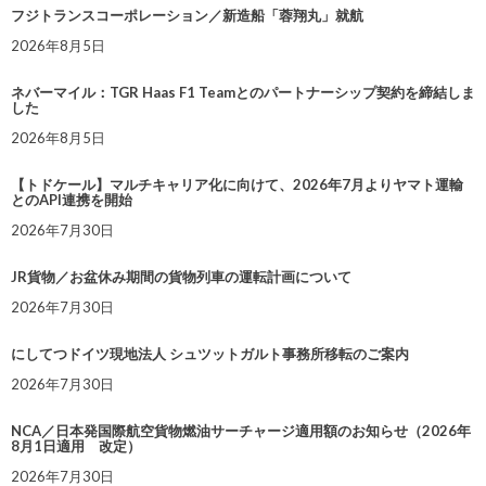
フジトランスコーポレーション／新造船「蓉翔丸」就航
2026年8月5日
ネバーマイル：TGR Haas F1 Teamとのパートナーシップ契約を締結しま
した
2026年8月5日
【トドケール】マルチキャリア化に向けて、2026年7月よりヤマト運輸
とのAPI連携を開始
2026年7月30日
JR貨物／お盆休み期間の貨物列車の運転計画について
2026年7月30日
にしてつドイツ現地法人 シュツットガルト事務所移転のご案内
2026年7月30日
NCA／日本発国際航空貨物燃油サーチャージ適用額のお知らせ（2026年
8月1日適用 改定）
2026年7月30日