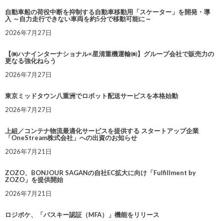
自動車船の荷役中断を抑制する自動車移動用「スケーター」を開発・導
入 ～自力走行できない車両を約5分で移動可能に～
2026年7月27日
【㈱ハナインターナショナル×星清重機運輸㈱】グループ会社で販売力の
更なる強化ねらう
2026年7月27日
東京ミッドタウン八重洲でロボット配送サービスを本格始動
2026年7月27日
上組／コンテナ物流最適化サービスを提供する スタートアップ企業
「OneStream株式会社」への出資のお知らせ
2026年7月21日
ZOZO、BONJOUR SAGANの自社EC拡大に向け「Fulfillment by
ZOZO」を提供開始
2026年7月21日
ロジポケ、「パスキー認証（MFA）」機能をリリース