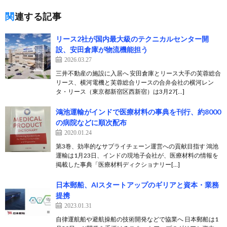
関連する記事
リース2社が国内最大級のテクニカルセンター開
設、安田倉庫が物流機能担う
2026.03.27
三井不動産の施設に入居へ 安田倉庫とリース大手の芙蓉総合
リース、横河電機と芙蓉総合リースの合弁会社の横河レン
タ・リース（東京都新宿区西新宿）は3月27[…]
鴻池運輸がインドで医療材料の事典を刊行、約8000
の病院などに順次配布
2020.01.24
第3巻、効率的なサプライチェーン運営への貢献目指す 鴻池
運輸は1月23日、インドの現地子会社が、医療材料の情報を
掲載した事典「医療材料ディクショナリー[…]
日本郵船、AIスタートアップのギリアと資本・業務
提携
2023.01.31
自律運航船や避航操船の技術開発などで協業へ 日本郵船は1