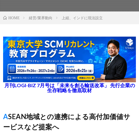
経営/業界動向
上組、インドに現法設立
HOME
月刊LOGI-BIZ 7月号は「未来を創る輸送改革」 先行企業の
生存戦略を徹底取材
ASEAN地域との連携による高付加価値サ
ービスなど提案へ