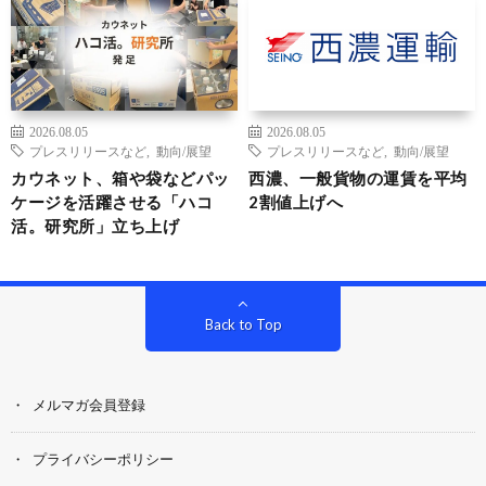
2026.08.05
2026.08.05
プレスリリースなど
,
動向/展望
プレスリリースなど
,
動向/展望
カウネット、箱や袋などパッ
西濃、一般貨物の運賃を平均
ケージを活躍させる「ハコ
2割値上げへ
活。研究所」立ち上げ
Back to Top
メルマガ会員登録
プライバシーポリシー