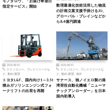
モノタロウ、「お届け希望日
数理最適化技術活用した物流
指定サービス」開始
の計画立案支援手掛けるJIJ、
グローバル・ブレインなどか
ら8.4億円調達
2026.08.05
2026.08.05
テクノロジー
,
プレスリリースな
テクノロジー
,
プレスリリースな
ど
,
動向/展望
ど
,
動向/展望
,
海外
トヨタL&F、国内向け1～3.5t
サナース、独ノイエロ製の港
積みガソリンエンジン式フォ
湾荷役自動化機械「ニューマ
ークリフトの出荷を再開
チックアンローダー」を日本
国内初導入