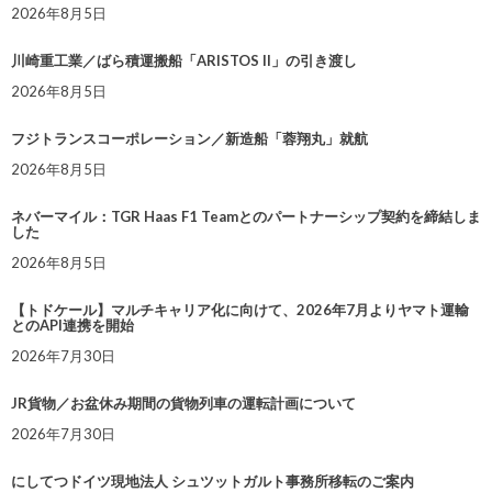
2026年8月5日
川崎重工業／ばら積運搬船「ARISTOS II」の引き渡し
2026年8月5日
フジトランスコーポレーション／新造船「蓉翔丸」就航
2026年8月5日
ネバーマイル：TGR Haas F1 Teamとのパートナーシップ契約を締結しま
した
2026年8月5日
【トドケール】マルチキャリア化に向けて、2026年7月よりヤマト運輸
とのAPI連携を開始
2026年7月30日
JR貨物／お盆休み期間の貨物列車の運転計画について
2026年7月30日
にしてつドイツ現地法人 シュツットガルト事務所移転のご案内