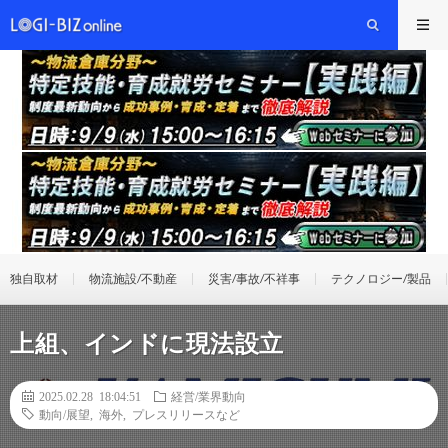
独自取材
物流施設/不動産
災害/事故/不祥事
テクノロジー/製品
上組、インドに現法設立
2025.02.28 18:04:51
経営/業界動向
動向/展望
,
海外
,
プレスリリースなど