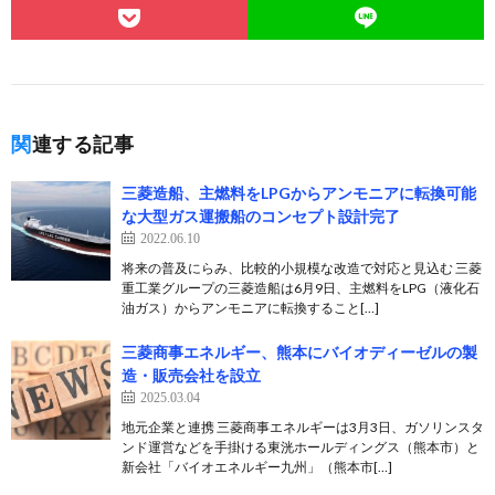
関連する記事
三菱造船、主燃料をLPGからアンモニアに転換可能
な大型ガス運搬船のコンセプト設計完了
2022.06.10
将来の普及にらみ、比較的小規模な改造で対応と見込む 三菱
重工業グループの三菱造船は6月9日、主燃料をLPG（液化石
油ガス）からアンモニアに転換すること[…]
三菱商事エネルギー、熊本にバイオディーゼルの製
造・販売会社を設立
2025.03.04
地元企業と連携 三菱商事エネルギーは3月3日、ガソリンスタ
ンド運営などを手掛ける東洸ホールディングス（熊本市）と
新会社「バイオエネルギー九州」（熊本市[…]