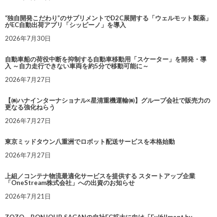
“独自開発こだわり”のサプリメントでD2C展開する「ウェルモット製薬」
がEC自動出荷アプリ「シッピーノ」を導入
2026年7月30日
自動車船の荷役中断を抑制する自動車移動用「スケーター」を開発・導
入 ～自力走行できない車両を約5分で移動可能に～
2026年7月27日
【㈱ハナインターナショナル×星清重機運輸㈱】グループ会社で販売力の
更なる強化ねらう
2026年7月27日
東京ミッドタウン八重洲でロボット配送サービスを本格始動
2026年7月27日
上組／コンテナ物流最適化サービスを提供する スタートアップ企業
「OneStream株式会社」への出資のお知らせ
2026年7月21日
ZOZO、BONJOUR SAGANの自社EC拡大に向け「Fulfillment by