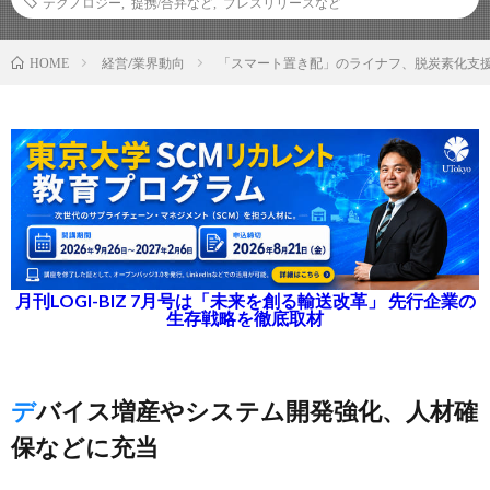
テクノロジー
,
提携/合弁など
,
プレスリリースなど
経営/業界動向
「スマート置き配」のライナフ、脱炭素化支援
HOME
月刊LOGI-BIZ 7月号は「未来を創る輸送改革」 先行企業の
生存戦略を徹底取材
デバイス増産やシステム開発強化、人材確
保などに充当