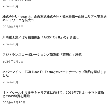
2026年8月5日
株式会社Univearth、倉吉運送株式会社と資本提携〜山陰エリアへ実運送
ネットワークを拡大〜
2026年8月5日
川崎重工業／ばら積運搬船「ARISTOS II」の引き渡し
2026年8月5日
フジトランスコーポレーション／新造船「蓉翔丸」就航
2026年8月5日
ネバーマイル：TGR Haas F1 Teamとのパートナーシップ契約を締結しま
した
2026年8月5日
【トドケール】マルチキャリア化に向けて、2026年7月よりヤマト運輸
とのAPI連携を開始
2026年7月30日