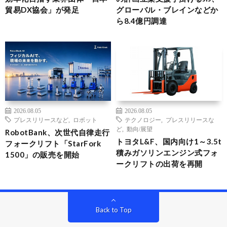
貿易DX協会」が発足
グローバル・ブレインなどか
ら8.4億円調達
2026.08.05
2026.08.05
プレスリリースなど
,
ロボット
テクノロジー
,
プレスリリースな
ど
,
動向/展望
RobotBank、次世代自律走行
トヨタL&F、国内向け1～3.5t
フォークリフト「StarFork
積みガソリンエンジン式フォ
1500」の販売を開始
ークリフトの出荷を再開
Back to Top