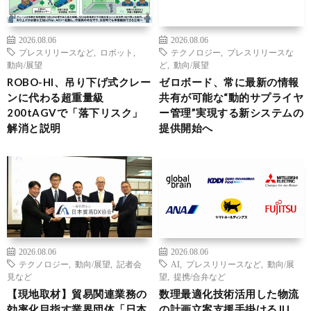
2026.08.06
2026.08.06
プレスリリースなど
,
ロボット
,
テクノロジー
,
プレスリリースな
動向/展望
ど
,
動向/展望
ROBO-HI、吊り下げ式クレー
ゼロボード、常に最新の情報
ンに代わる超重量級
共有が可能な“動的サプライヤ
200tAGVで「落下リスク」
ー管理”実現する新システムの
解消と説明
提供開始へ
2026.08.06
2026.08.06
テクノロジー
,
動向/展望
,
記者会
AI
,
プレスリリースなど
,
動向/展
見など
望
,
提携/合弁など
【現地取材】貿易関連業務の
数理最適化技術活用した物流
効率化目指す業界団体「日本
の計画立案支援手掛けるJIJ、