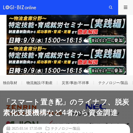
独自取材
物流施設/不動産
災害/事故/不祥事
テクノロジー/製品
「スマート置き配」のライナフ、脱炭
素化支援機構など4者から資金調達
2025.03.14 17:35:09
テクノロジー/製品