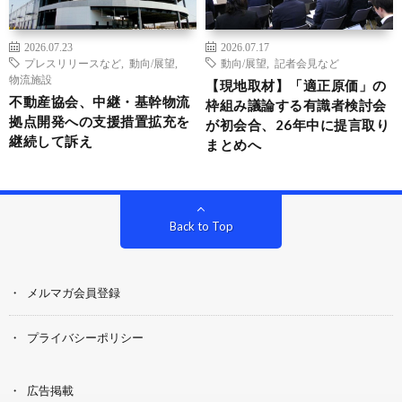
2026.07.23
2026.07.17
プレスリリースなど
,
動向/展望
,
動向/展望
,
記者会見など
物流施設
【現地取材】「適正原価」の
不動産協会、中継・基幹物流
枠組み議論する有識者検討会
拠点開発への支援措置拡充を
が初会合、26年中に提言取り
継続して訴え
まとめへ
Back to Top
メルマガ会員登録
プライバシーポリシー
広告掲載