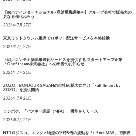
【㈱ハナインターナショナル×星清重機運輸㈱】グループ会社で販売力の
更なる強化ねらう
2026年7月27日
東京ミッドタウン八重洲でロボット配送サービスを本格始動
2026年7月27日
上組／コンテナ物流最適化サービスを提供する スタートアップ企業
「OneStream株式会社」への出資のお知らせ
2026年7月21日
ZOZO、BONJOUR SAGANの自社EC拡大に向け「Fulfillment by
ZOZO」を提供開始
2026年7月21日
ロジポケ、「パスキー認証（MFA）」機能をリリース
2026年7月21日
NTTロジスコ、エンタメ物流の平時5倍の波動を「t-Sort MAS」で吸収