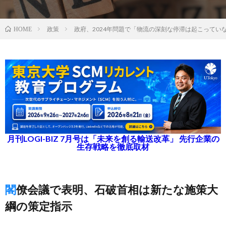
政策
政府、2024年問題で「物流の深刻な停滞は起こってい
HOME
月刊LOGI-BIZ 7月号は「未来を創る輸送改革」 先行企業の
生存戦略を徹底取材
閣僚会議で表明、石破首相は新たな施策大
綱の策定指示