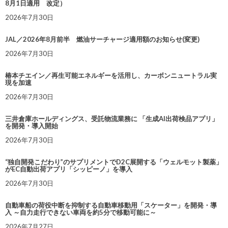
8月1日適用 改定）
2026年7月30日
JAL／2026年8月前半 燃油サーチャージ適用額のお知らせ(変更)
2026年7月30日
椿本チエイン／再生可能エネルギーを活用し、カーボンニュートラル実
現を加速
2026年7月30日
三井倉庫ホールディングス、受託物流業務に 「生成AI出荷検品アプリ」
を開発・導入開始
2026年7月30日
“独自開発こだわり”のサプリメントでD2C展開する「ウェルモット製薬」
がEC自動出荷アプリ「シッピーノ」を導入
2026年7月30日
自動車船の荷役中断を抑制する自動車移動用「スケーター」を開発・導
入 ～自力走行できない車両を約5分で移動可能に～
2026年7月27日