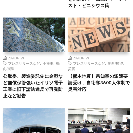
スト・ビニシウス氏
2026.07.29
2026.07.29
プレスリリースなど
,
不祥事
,
動
プレスリリースなど
,
動向/展望
,
向/展望
災害
公取委、製造委託先に金型な
【熊本地震】県知事の派遣要
ど無償保管強いたイリソ電子
請受け、自衛隊3600人体制で
工業に旧下請法違反で再発防
災害対応
止など勧告