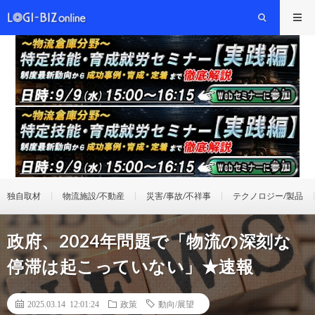
独自取材
物流施設/不動産
災害/事故/不祥事
テクノロジー/製品
政府、2024年問題で「物流の深刻な
停滞は起こっていない」★速報
2025.03.14 12:01:24
政策
動向/展望