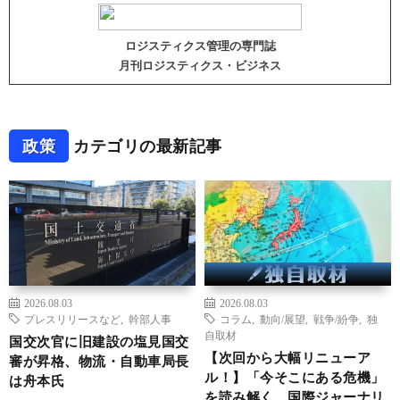
ロジスティクス管理の専門誌
月刊ロジスティクス・ビジネス
政策
カテゴリの最新記事
2026.08.03
2026.08.03
プレスリリースなど
,
幹部人事
コラム
,
動向/展望
,
戦争/紛争
,
独
自取材
国交次官に旧建設の塩見国交
【次回から大幅リニューア
審が昇格、物流・自動車局長
ル！】「今そこにある危機」
は舟本氏
を読み解く 国際ジャーナリ