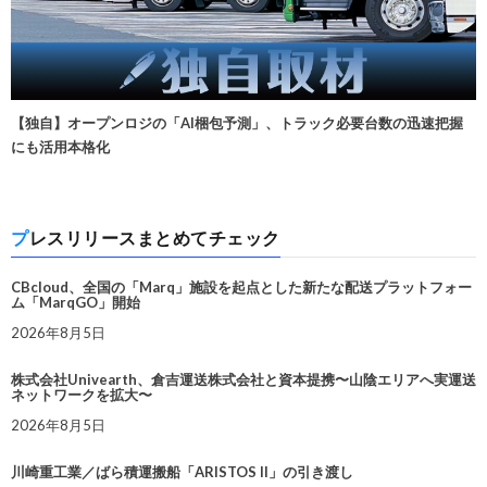
【独自】オープンロジの「AI梱包予測」、トラック必要台数の迅速把握
にも活用本格化
プレスリリースまとめてチェック
CBcloud、全国の「Marq」施設を起点とした新たな配送プラットフォー
ム「MarqGO」開始
2026年8月5日
株式会社Univearth、倉吉運送株式会社と資本提携〜山陰エリアへ実運送
ネットワークを拡大〜
2026年8月5日
川崎重工業／ばら積運搬船「ARISTOS II」の引き渡し