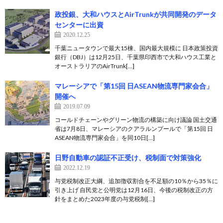
政投銀、大和ハウスとAirTrunkが共同開発のデータ
センターに出資
2020.12.25
千葉ニュータウンで最大15棟、国内最大規模に 日本政策投資
銀行（DBJ）は12月25日、千葉県印西市で大和ハウス工業と
オーストラリアのAirTrunk[…]
マレーシアで「第15回 日ASEAN物流専門家会合」
開催へ
2019.07.09
コールドチェーンやグリーン物流の構築に向け議論 国土交通
省は7月8日、マレーシアのクアラルンプールで「第15回 日
ASEAN物流専門家会合」を同10日[…]
日野自動車の認証不正受け、税制面で対策強化
2022.12.19
与党税制改正大綱、追加徴収割合を不足額の10％から35％に
引き上げ 自民党と公明党は12月16日、今後の税制改正の方
針をまとめた2023年度の与党税制[…]