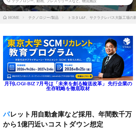
テクノロジー
,
動画
,
プレスリリースなど
,
物流施設
テクノロジー/製品
トヨタ L&F、サクラクレパス大阪工場の
HOME
月刊LOGI-BIZ 7月号は「未来を創る輸送改革」 先行企業の
生存戦略を徹底取材
パレット用自動倉庫など採用、年間数千万
から1億円近いコストダウン想定