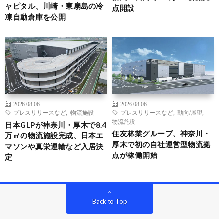
ャピタル、川崎・東扇島の冷
点開設
凍自動倉庫を公開
2026.08.06
2026.08.06
プレスリリースなど
,
物流施設
プレスリリースなど
,
動向/展望
,
物流施設
日本GLPが神奈川・厚木で8.4
住友林業グループ、神奈川・
万㎡の物流施設完成、日本エ
厚木で初の自社運営型物流拠
マソンや真栄運輸など入居決
点が稼働開始
定
Back to Top