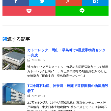
関連する記事
カトーレック、岡山・早島町で4温度帯物流センタ
ー完成
2019.09.05
延べ床1・5万平方メートル、食品の共同配送拠点として活用
カトーレックは9月5日、岡山県早島町で4温度帯に対応した
物流拠点「岡山支店 早島物流センター[…]
TC神鋼不動産、神奈川・綾瀬で首都圏初の物流施設
着工
2024.05.24
2.5万㎡BOX型、25年9月完成見込む 東京センチュリーと神
戸製鋼所、中央日本土地建物の3社が出資しているTC神鋼不