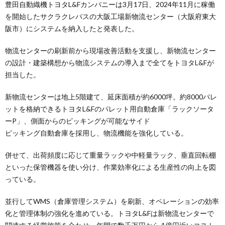
豊田自動織機トヨタL&Fカンパニーは3月17日、2024年11月に稼働
を開始したサクラクレパスの大阪工場新物流センター（大阪府東大
阪市）にシステムを納入したと発表した。
物流センターの刷新前から現場改善活動を支援し、新物流センター
の設計・建築構想から物流システムの導入まで全てをトヨタL&Fが
担当した。
新物流センターは地上5階建て、延床面積が約6000坪。約8000パレ
ットを格納できるトヨタL&Fのパレット用自動倉庫「ラックソータ
ーP」、側面からのピッキングが可能なサイド
ピッキング自動倉庫を採用し、物流機能を強化している。
併せて、出荷頻度に応じて重量ラックや中軽量ラック、垂直回転棚
といった保管機器を使い分け、作業効率化による生産性の向上を図
っている。
並行してWMS（倉庫管理システム）を刷新、オペレーションの効率
化と管理体制の強化を進めている。トヨタL&Fは新物流センターで