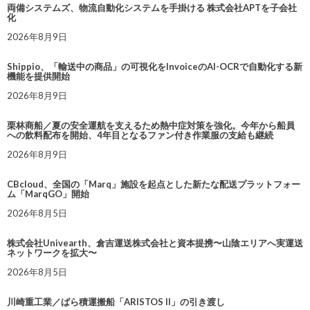
両備システムズ、物流自動化システムを手掛ける 株式会社APTを子会社
化
2026年8月9日
Shippio、「輸送中の商品」の可視化をInvoiceのAI-OCRで自動化する新
機能を提供開始
2026年8月9日
栗林商船／夏の安全運航を支えるため熱中症対策を強化。今年から船員
への飲料配布を開始、4年目となるファン付き作業服の支給も継続
2026年8月9日
CBcloud、全国の「Marq」施設を起点とした新たな配送プラットフォー
ム「MarqGO」開始
2026年8月5日
株式会社Univearth、倉吉運送株式会社と資本提携〜山陰エリアへ実運送
ネットワークを拡大〜
2026年8月5日
川崎重工業／ばら積運搬船「ARISTOS II」の引き渡し