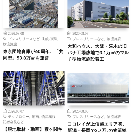
2026.08.08
2026.08.07
プレスリリースなど
,
動向/展望
,
プレスリリースなど
,
物流施設
物流施設
大和ハウス、大阪・茨木の旧
東京団地倉庫が60周年、「共
パナ工場跡地で3.1万㎡のマル
同型」53.8万㎡を運営
チ型物流施設着工
2026.08.07
2026.08.06
テクノロジー
,
動画
,
物流施設
,
プレスリリースなど
,
物流施設
記者会見など
ヨコレイが上信越エリア初、
【現地取材・動画】霞ヶ関キ
新潟・長岡で2.7万tの物流拠