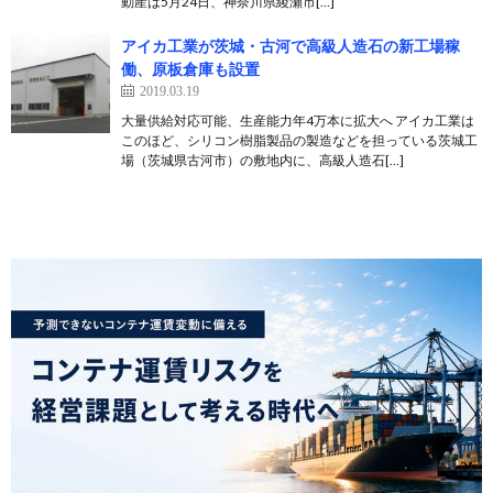
動産は5月24日、神奈川県綾瀬市[…]
アイカ工業が茨城・古河で高級人造石の新工場稼
働、原板倉庫も設置
2019.03.19
大量供給対応可能、生産能力年4万本に拡大へ アイカ工業は
このほど、シリコン樹脂製品の製造などを担っている茨城工
場（茨城県古河市）の敷地内に、高級人造石[…]