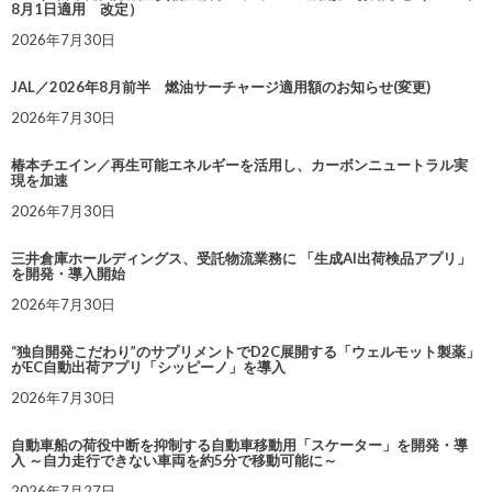
8月1日適用 改定）
2026年7月30日
JAL／2026年8月前半 燃油サーチャージ適用額のお知らせ(変更)
2026年7月30日
椿本チエイン／再生可能エネルギーを活用し、カーボンニュートラル実
現を加速
2026年7月30日
三井倉庫ホールディングス、受託物流業務に 「生成AI出荷検品アプリ」
を開発・導入開始
2026年7月30日
“独自開発こだわり”のサプリメントでD2C展開する「ウェルモット製薬」
がEC自動出荷アプリ「シッピーノ」を導入
2026年7月30日
自動車船の荷役中断を抑制する自動車移動用「スケーター」を開発・導
入 ～自力走行できない車両を約5分で移動可能に～
2026年7月27日