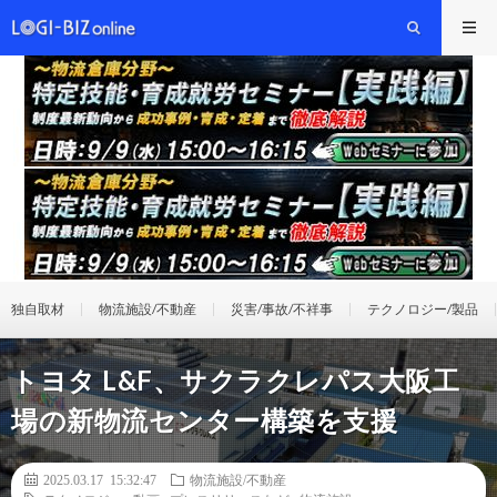
独自取材
物流施設/不動産
災害/事故/不祥事
テクノロジー/製品
トヨタ L&F、サクラクレパス大阪工
場の新物流センター構築を支援
2025.03.17 15:32:47
物流施設/不動産