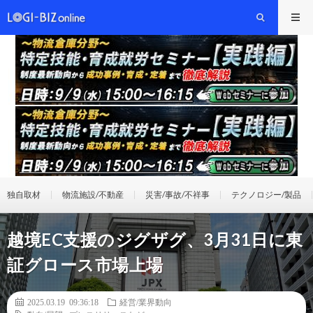
独自取材
物流施設/不動産
災害/事故/不祥事
テクノロジー/製品
越境EC支援のジグザグ、3月31日に東
証グロース市場上場
2025.03.19 09:36:18
経営/業界動向