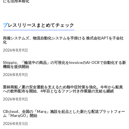
にも活用本格化
プレスリリースまとめてチェック
両備システムズ、物流自動化システムを手掛ける 株式会社APTを子会社
化
2026年8月9日
Shippio、「輸送中の商品」の可視化をInvoiceのAI-OCRで自動化する新
機能を提供開始
2026年8月9日
栗林商船／夏の安全運航を支えるため熱中症対策を強化。今年から船員
への飲料配布を開始、4年目となるファン付き作業服の支給も継続
2026年8月9日
CBcloud、全国の「Marq」施設を起点とした新たな配送プラットフォー
ム「MarqGO」開始
2026年8月5日