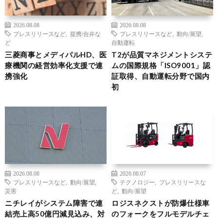
2026.08.08
2026.08.08
プレスリリースなど
,
提携/合弁な
プレスリリースなど
,
動向/展望
,
ど
自動運転
三菱商事とメディパルHD、医
T2が品質マネジメントシステ
療機関の経営効率化支援で連
ムの国際規格「ISO9001」認
携強化
証取得、自動運転分野で国内
初
2026.08.08
2026.08.07
プレスリリースなど
,
動向/展望
,
テクノロジー
,
プレスリリースな
災害
ど
,
動向/展望
ニチレイがシステム障害で連
ロジスネクストが防爆仕様車
結売上高50億円減見込み、対
のフォークをフルモデルチェ