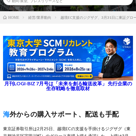
動向/展望
,
プレスリリースなど
経営/業界動向
越境EC支援のジグザグ、3月31日に東証グロ
HOME
月刊LOGI-BIZ 7月号は「未来を創る輸送改革」 先行企業の
生存戦略を徹底取材
海外からの購入サポート、配送も手配
東京証券取引所は2月25日、越境ECの支援を手掛けるジグザグ（東
京都渋谷区宇田川町）のグロース市場上場を承認した。上場は3月