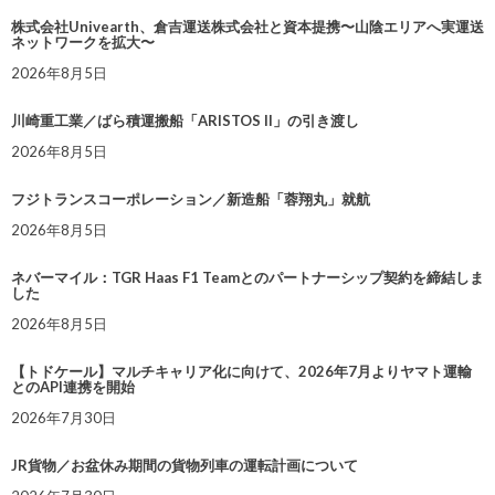
株式会社Univearth、倉吉運送株式会社と資本提携〜山陰エリアへ実運送
ネットワークを拡大〜
2026年8月5日
川崎重工業／ばら積運搬船「ARISTOS II」の引き渡し
2026年8月5日
フジトランスコーポレーション／新造船「蓉翔丸」就航
2026年8月5日
ネバーマイル：TGR Haas F1 Teamとのパートナーシップ契約を締結しま
した
2026年8月5日
【トドケール】マルチキャリア化に向けて、2026年7月よりヤマト運輸
とのAPI連携を開始
2026年7月30日
JR貨物／お盆休み期間の貨物列車の運転計画について