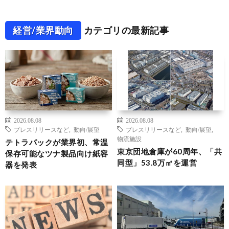
経営/業界動向
カテゴリの最新記事
2026.08.08
2026.08.08
プレスリリースなど
,
動向/展望
プレスリリースなど
,
動向/展望
,
物流施設
テトラパックが業界初、常温
東京団地倉庫が60周年、「共
保存可能なツナ製品向け紙容
同型」53.8万㎡を運営
器を発表