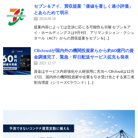
セブン＆アイ、買収提案「価値を著しく過小評価」
とあらためて明示
2024.09.10
提案内容によっては交渉に応じる可能性も示唆 セブン＆ア
イ・ホールディングスは9月9日、アリマンタシォン・クシュ
タール（ACT）からの買収提案をセブン＆[…]
CBcloudが国内外の機関投資家らから約60億円の資
金調達完了、緊急・即日配送サービス拡充も発表
2021.12.17
資金はサービス内容強化や人材採用に充当へ CBcloudは12月
17日、国内外の機関投資家や企業を引き受け先とする第三者
割当増資（シリーズCラウンド）[…]