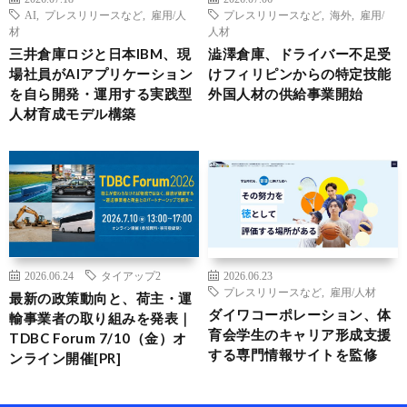
AI
,
プレスリリースなど
,
雇用/人
プレスリリースなど
,
海外
,
雇用/
材
人材
三井倉庫ロジと日本IBM、現
澁澤倉庫、ドライバー不足受
場社員がAIアプリケーション
けフィリピンからの特定技能
を自ら開発・運用する実践型
外国人材の供給事業開始
人材育成モデル構築
2026.06.24
タイアップ2
2026.06.23
プレスリリースなど
,
雇用/人材
最新の政策動向と、荷主・運
ダイワコーポレーション、体
輸事業者の取り組みを発表｜
育会学生のキャリア形成支援
TDBC Forum 7/10（金）オ
する専門情報サイトを監修
ンライン開催[PR]