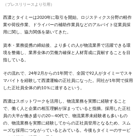
（プレスリリースより引用）
西濃とタイミーは2020年に取引を開始。ロジスティクス分野の軽作
業や荷役作業、ドライバーの補助作業員などのアルバイト従業員採
用に関し、協力関係を築いてきた。
資本・業務提携の締結後、より多くの人が物流業界で活躍できる環
境を整備し、業界全体の労働力確保と人材育成に貢献することを目
指している。
その流れで、24年2月からの1年間で、全国で92人がタイミーでスキ
マバイトを経験して西濃運輸の正社員になった。同社が1年間で採用
した正社員全体の約10％に達するという。
西濃はスポットワークを活用し、物流業務を実際に経験すること
で、働く人と企業の相互理解が深まっていると指摘。採用した正社
員の大半が働き盛りの20～40代で、物流業界未経験者も多いもの
の、物流業務を実際に経験してからの正社員登用となるため、スム
ーズな採用につながっているとみている。今後もタイミーのサービ