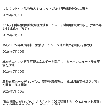
にしてつドイツ現地法人 シュツットガルト事務所移転のご案内
2026年7月30日
NCA／日本発国際航空貨物燃油サーチャージ適用額のお知らせ（2026年
8月1日適用 改定）
2026年7月30日
JAL／2026年8月前半 燃油サーチャージ適用額のお知らせ(変更)
2026年7月30日
椿本チエイン／再生可能エネルギーを活用し、カーボンニュートラル実
現を加速
2026年7月30日
三井倉庫ホールディングス、受託物流業務に 「生成AI出荷検品アプリ」
を開発・導入開始
2026年7月30日
“独自開発こだわり”のサプリメントでD2C展開する「ウェルモット製薬」
がEC自動出荷アプリ「シッピーノ」を導入