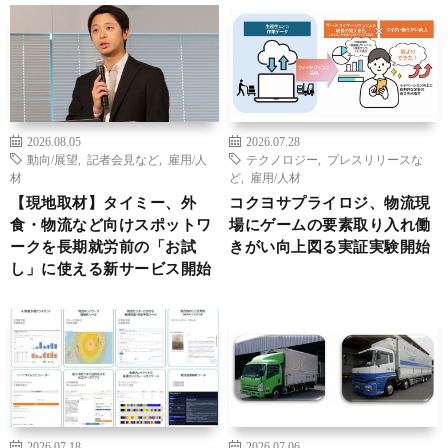
2026.08.05
2026.07.28
動向/展望
,
記者会見など
,
雇用/人
テクノロジー
,
プレスリリースな
材
ど
,
雇用/人材
【現地取材】タイミー、外
コクヨサプライロジ、物流現
食・物流など向けスポットワ
場にゲームの要素取り入れ働
ークを長期就労前の「お試
きがい向上図る実証実験開始
し」に使える新サービス開始
2026.07.18
2026.07.06