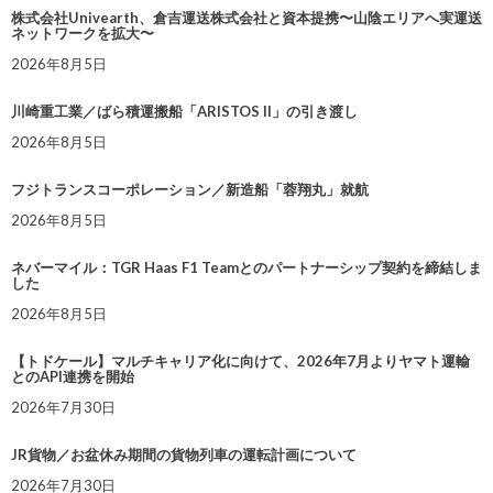
株式会社Univearth、倉吉運送株式会社と資本提携〜山陰エリアへ実運送
ネットワークを拡大〜
2026年8月5日
川崎重工業／ばら積運搬船「ARISTOS II」の引き渡し
2026年8月5日
フジトランスコーポレーション／新造船「蓉翔丸」就航
2026年8月5日
ネバーマイル：TGR Haas F1 Teamとのパートナーシップ契約を締結しま
した
2026年8月5日
【トドケール】マルチキャリア化に向けて、2026年7月よりヤマト運輸
とのAPI連携を開始
2026年7月30日
JR貨物／お盆休み期間の貨物列車の運転計画について
2026年7月30日