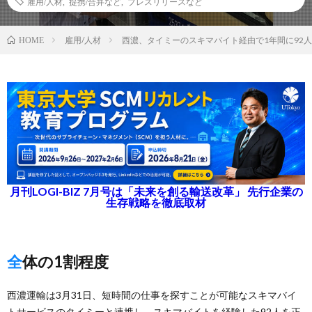
雇用/人材
,
提携/合弁など
,
プレスリリースなど
雇用/人材
西濃、タイミーのスキマバイト経由で1年間に92
HOME
月刊LOGI-BIZ 7月号は「未来を創る輸送改革」 先行企業の
生存戦略を徹底取材
全体の1割程度
西濃運輸は3月31日、短時間の仕事を探すことが可能なスキマバイ
トサービスのタイミーと連携し、スキマバイトを経験した92人を正