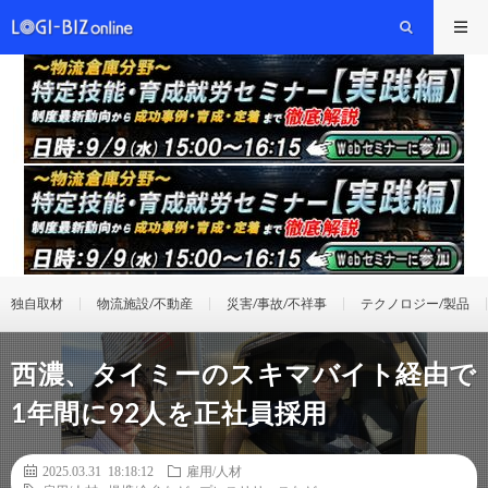
独自取材
物流施設/不動産
災害/事故/不祥事
テクノロジー/製品
西濃、タイミーのスキマバイト経由で
1年間に92人を正社員採用
2025.03.31 18:18:12
雇用/人材