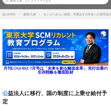
雇用/人材
,
プレスリリースなど
雇用/人材
センコーみらい財団、学業志す大学生への奨学金
HOME
月刊LOGI-BIZ 7月号は「未来を創る輸送改革」 先行企業の
生存戦略を徹底取材
公益法人に移行、国の制度に上乗せ給付予
定