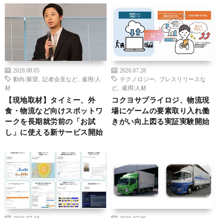
2026.08.05
2026.07.28
動向/展望
,
記者会見など
,
雇用/人
テクノロジー
,
プレスリリースな
材
ど
,
雇用/人材
【現地取材】タイミー、外
コクヨサプライロジ、物流現
食・物流など向けスポットワ
場にゲームの要素取り入れ働
ークを長期就労前の「お試
きがい向上図る実証実験開始
し」に使える新サービス開始