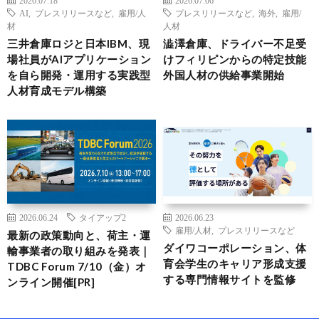
2026.07.18
2026.07.06
AI
,
プレスリリースなど
,
雇用/人
プレスリリースなど
,
海外
,
雇用/
材
人材
三井倉庫ロジと日本IBM、現
澁澤倉庫、ドライバー不足受
場社員がAIアプリケーション
けフィリピンからの特定技能
を自ら開発・運用する実践型
外国人材の供給事業開始
人材育成モデル構築
2026.06.24
タイアップ2
2026.06.23
雇用/人材
,
プレスリリースなど
最新の政策動向と、荷主・運
ダイワコーポレーション、体
輸事業者の取り組みを発表｜
育会学生のキャリア形成支援
TDBC Forum 7/10（金）オ
する専門情報サイトを監修
ンライン開催[PR]