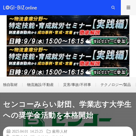
独自取材
物流施設/不動産
災害/事故/不祥事
テクノロジー/製品
センコーみらい財団、学業志す大学生
への奨学金活動を本格開始
2025.04.01 14:25:25
雇用/人材