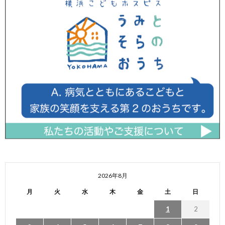
2026年8月
月
火
水
木
金
土
日
1
2