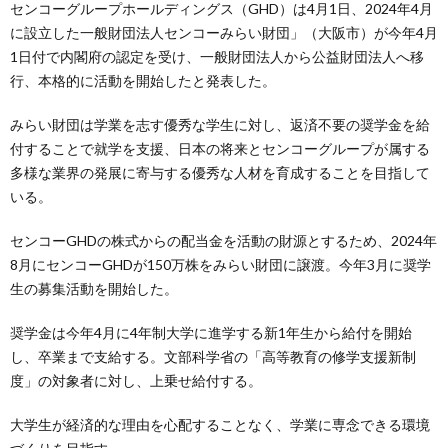
センコーグループホールディングス（GHD）は4月1日、2024年4月
に設立した一般財団法人センコーみらい財団」（大阪市）が今年4月
1日付で内閣府の認定を受け、一般財団法人から公益財団法人へ移
行、本格的に活動を開始したと発表した。
みらい財団は学業を志す優秀な学生に対し、返済不要の奨学金を給
付することで就学を支援、日本の将来とセンコーグループが属する
多様な業界の発展に寄与する優秀な人材を育成することを目指して
いる。
センコーGHDの株式からの配当金を活動の財源とするため、2024年
8月にセンコーGHDが150万株をみらい財団に譲渡。今年3月に奨学
生の募集活動を開始した。
奨学金は今年4月に4年制大学に進学する新1年生から給付を開始
し、卒業まで支給する。⽂部科学省の「高等教育の修学支援新制
度」の対象者に対し、上乗せ給付する。
大学生が経済的な理由を心配することなく、学業に専念できる環境