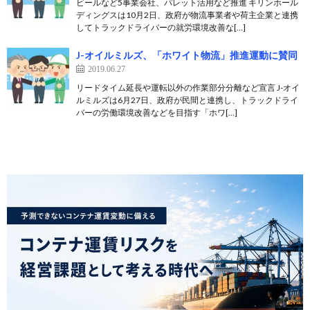
ビールなど5事業会社、パレット活用など推進 キリンホール
ディングスは10月2日、政府が物流事業者や荷主企業と連携
してトラックドライバーの就労環境改善な[…]
J-オイルミルズ、「ホワイト物流」推進運動に賛同
2019.06.27
リードタイム延長や運転以外の作業部分分離など宣言 J-オイ
ルミルズは6月27日、政府が民間と連携し、トラックドライ
バーの労働環境改善などを目指す「ホワ[…]