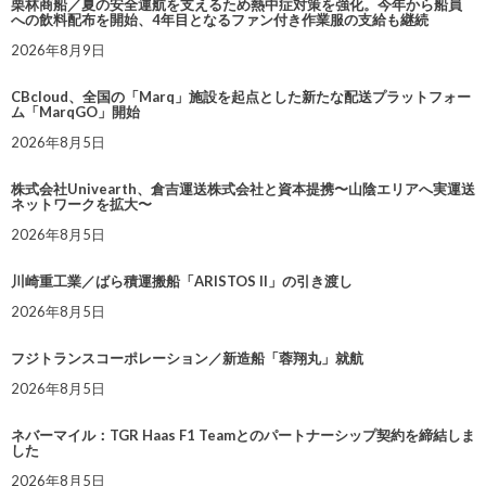
栗林商船／夏の安全運航を支えるため熱中症対策を強化。今年から船員
への飲料配布を開始、4年目となるファン付き作業服の支給も継続
2026年8月9日
CBcloud、全国の「Marq」施設を起点とした新たな配送プラットフォー
ム「MarqGO」開始
2026年8月5日
株式会社Univearth、倉吉運送株式会社と資本提携〜山陰エリアへ実運送
ネットワークを拡大〜
2026年8月5日
川崎重工業／ばら積運搬船「ARISTOS II」の引き渡し
2026年8月5日
フジトランスコーポレーション／新造船「蓉翔丸」就航
2026年8月5日
ネバーマイル：TGR Haas F1 Teamとのパートナーシップ契約を締結しま
した
2026年8月5日