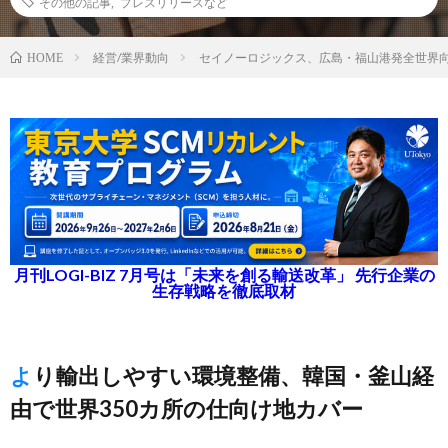
その他の記事
,
プレスリリースなど
経営/業界動向
セイノーロジックス、広島・福山港発全世界
HOME
月刊LOGI-BIZ 7月号は「未来を創る輸送改革」 先行企業の
生存戦略を徹底取材
より輸出しやすい環境整備、韓国・釜山経
由で世界350カ所の仕向け地カバー