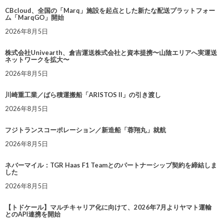
CBcloud、全国の「Marq」施設を起点とした新たな配送プラットフォー
ム「MarqGO」開始
2026年8月5日
株式会社Univearth、倉吉運送株式会社と資本提携〜山陰エリアへ実運送
ネットワークを拡大〜
2026年8月5日
川崎重工業／ばら積運搬船「ARISTOS II」の引き渡し
2026年8月5日
フジトランスコーポレーション／新造船「蓉翔丸」就航
2026年8月5日
ネバーマイル：TGR Haas F1 Teamとのパートナーシップ契約を締結しま
した
2026年8月5日
【トドケール】マルチキャリア化に向けて、2026年7月よりヤマト運輸
とのAPI連携を開始