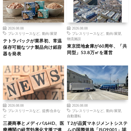
2026.08.08
2026.08.08
プレスリリースなど
,
動向/展望
プレスリリースなど
,
動向/展望
,
物流施設
テトラパックが業界初、常温
東京団地倉庫が60周年、「共
保存可能なツナ製品向け紙容
同型」53.8万㎡を運営
器を発表
2026.08.08
2026.08.08
プレスリリースなど
,
提携/合弁な
プレスリリースなど
,
動向/展望
,
ど
自動運転
三菱商事とメディパルHD、医
T2が品質マネジメントシステ
療機関の経営効率化支援で連
ムの国際規格「ISO9001」認