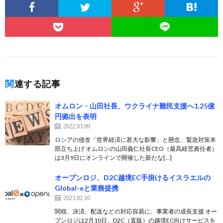
関連する記事
オムロン・山田社長、ウクライナ難民支援へ1.25億
円拠出を表明
2022.03.09
ロシアの侵攻「世界経済に甚大な影響」と懸念、緊急対策本
部立ち上げ オムロンの山田義仁社長CEO（最高経営責任者）
は3月9日にオンラインで開催した新たな[…]
オープンロジ、D2C越境EC手掛けるイスラエルの
Global-eと業務提携
2023.02.10
関税、決済、配送などの対応容易に、事業者の成長支援 オー
プンロジは2月10日、D2C（直販）の越境EC向けサービスを