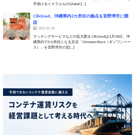
手掛けるイスラエルのGlobal-[…]
CBcloud、沖縄県内2カ所目の拠点を宜野湾市に開
設
2021.01.18
マッチングサービスなどの拡大図る CBcloudは1月18日、沖
縄県内で2カ所目となる支店「Ginowan Base（ギノワンベー
ス）」を宜野湾市の宜[…]