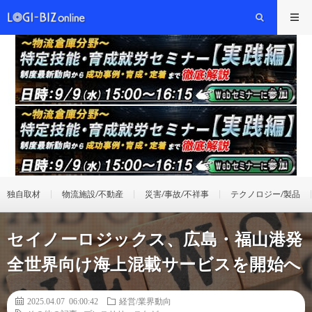
独自取材
物流施設/不動産
災害/事故/不祥事
テクノロジー/製品
セイノーロジックス、広島・福山港発
全世界向け海上混載サービスを開始へ
2025.04.07 06:00:42
経営/業界動向