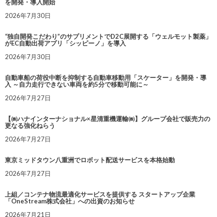
を開発・導入開始
2026年7月30日
“独自開発こだわり”のサプリメントでD2C展開する「ウェルモット製薬」
がEC自動出荷アプリ「シッピーノ」を導入
2026年7月30日
自動車船の荷役中断を抑制する自動車移動用「スケーター」を開発・導
入 ～自力走行できない車両を約5分で移動可能に～
2026年7月27日
【㈱ハナインターナショナル×星清重機運輸㈱】グループ会社で販売力の
更なる強化ねらう
2026年7月27日
東京ミッドタウン八重洲でロボット配送サービスを本格始動
2026年7月27日
上組／コンテナ物流最適化サービスを提供する スタートアップ企業
「OneStream株式会社」への出資のお知らせ
2026年7月21日