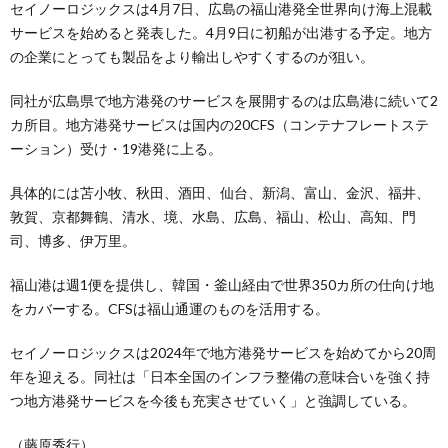
セイノーロジックスは4月7日、広島の福山港発全世界向け海上混載
サービスを始めると発表した。4月9日に初船が出港する予定。地方
の企業にとっても製品をより輸出しやすくするのが狙い。
同社が広島県で地方港発のサービスを展開するのは広島港に続いて2
カ所目。地方港発サービスは国内の20CFS（コンテナフレートステ
ーション）受け・19港発に上る。
具体的には苫小牧、秋田、酒田、仙台、新潟、富山、金沢、福井、
敦賀、京都舞鶴、清水、境、水島、広島、福山、松山、高知、門
司、博多、伊万里。
福山港は週1便を提供し、韓国・釜山経由で世界350カ所の仕向け地
をカバーする。CFSは福山通運のものを活用する。
セイノーロジックスは2024年で地方港発サービスを始めてから20周
年を迎える。同社は「日本全国のインフラ整備の意味合いを強く持
つ地方港発サービスを今後も充実させていく」と強調している。
（藤原秀行）