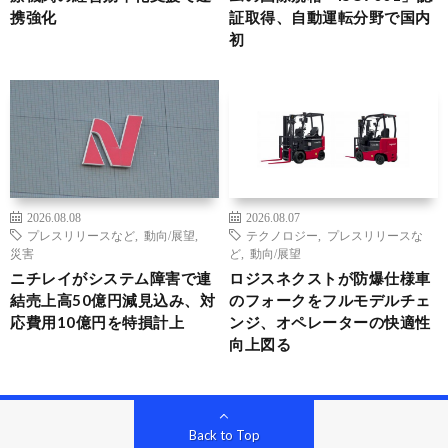
携強化
証取得、自動運転分野で国内
初
2026.08.08
2026.08.07
プレスリリースなど
,
動向/展望
,
テクノロジー
,
プレスリリースな
災害
ど
,
動向/展望
ニチレイがシステム障害で連
ロジスネクストが防爆仕様車
結売上高50億円減見込み、対
のフォークをフルモデルチェ
応費用10億円を特損計上
ンジ、オペレーターの快適性
向上図る
Back to Top