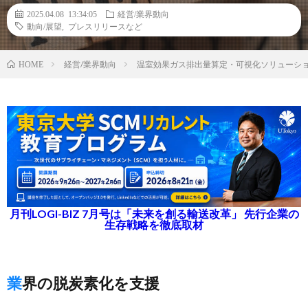
2025.04.08 13:34:05
経営/業界動向
動向/展望
,
プレスリリースなど
経営/業界動向
温室効果ガス排出量算定・可視化ソリューシ
HOME
月刊LOGI-BIZ 7月号は「未来を創る輸送改革」 先行企業の
生存戦略を徹底取材
業界の脱炭素化を支援