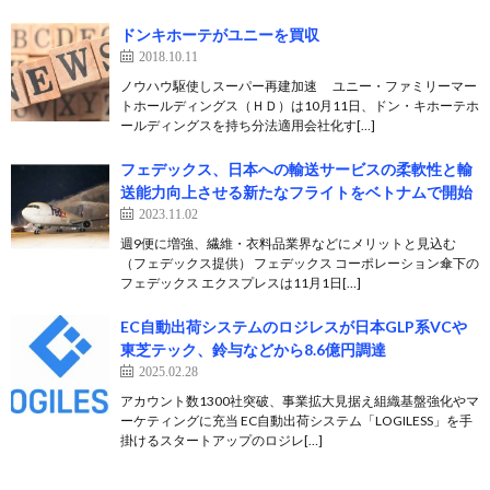
ドンキホーテがユニーを買収
2018.10.11
ノウハウ駆使しスーパー再建加速 ユニー・ファミリーマー
トホールディングス（ＨＤ）は10月11日、ドン・キホーテホ
ールディングスを持ち分法適用会社化す[…]
フェデックス、日本への輸送サービスの柔軟性と輸
送能力向上させる新たなフライトをベトナムで開始
2023.11.02
週9便に増強、繊維・衣料品業界などにメリットと見込む
（フェデックス提供） フェデックス コーポレーション傘下の
フェデックス エクスプレスは11月1日[…]
EC自動出荷システムのロジレスが日本GLP系VCや
東芝テック、鈴与などから8.6億円調達
2025.02.28
アカウント数1300社突破、事業拡大見据え組織基盤強化やマ
ーケティングに充当 EC自動出荷システム「LOGILESS」を手
掛けるスタートアップのロジレ[…]