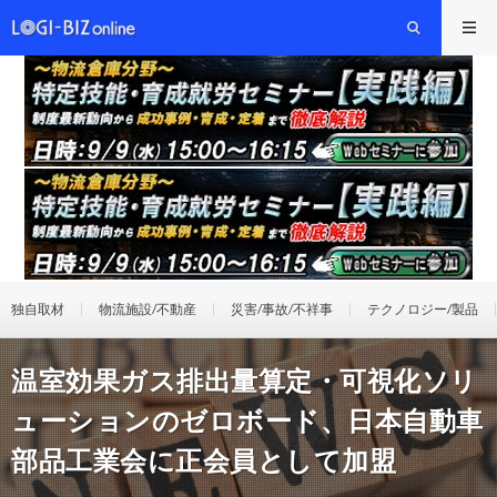
独自取材
物流施設/不動産
災害/事故/不祥事
テクノロジー/製品
温室効果ガス排出量算定・可視化ソリ
ューションのゼロボード、日本自動車
部品工業会に正会員として加盟