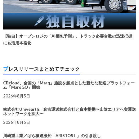
【独自】オープンロジの「AI梱包予測」、トラック必要台数の迅速把握
にも活用本格化
プレスリリースまとめてチェック
CBcloud、全国の「Marq」施設を起点とした新たな配送プラットフォー
ム「MarqGO」開始
2026年8月5日
株式会社Univearth、倉吉運送株式会社と資本提携〜山陰エリアへ実運送
ネットワークを拡大〜
2026年8月5日
川崎重工業／ばら積運搬船「ARISTOS II」の引き渡し