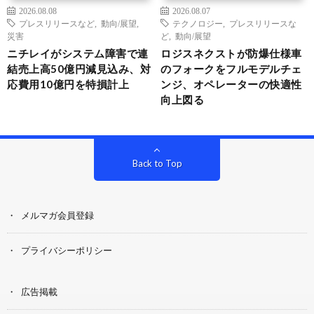
2026.08.08
2026.08.07
プレスリリースなど
,
動向/展望
,
テクノロジー
,
プレスリリースな
災害
ど
,
動向/展望
ニチレイがシステム障害で連
ロジスネクストが防爆仕様車
結売上高50億円減見込み、対
のフォークをフルモデルチェ
応費用10億円を特損計上
ンジ、オペレーターの快適性
向上図る
Back to Top
メルマガ会員登録
プライバシーポリシー
広告掲載