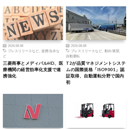
2026.08.08
2026.08.08
プレスリリースなど
,
提携/合弁な
プレスリリースなど
,
動向/展望
,
ど
自動運転
三菱商事とメディパルHD、医
T2が品質マネジメントシステ
療機関の経営効率化支援で連
ムの国際規格「ISO9001」認
携強化
証取得、自動運転分野で国内
初