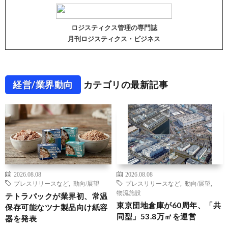
ロジスティクス管理の専門誌
月刊ロジスティクス・ビジネス
経営/業界動向
カテゴリの最新記事
2026.08.08
2026.08.08
プレスリリースなど
,
動向/展望
プレスリリースなど
,
動向/展望
,
物流施設
テトラパックが業界初、常温
東京団地倉庫が60周年、「共
保存可能なツナ製品向け紙容
同型」53.8万㎡を運営
器を発表