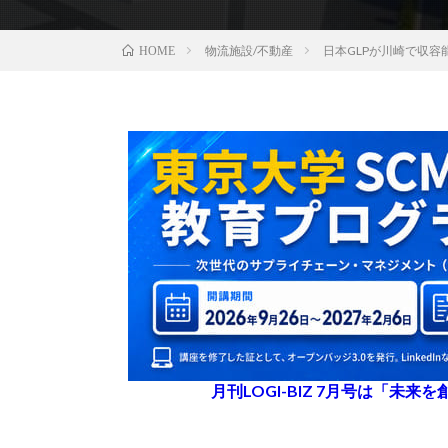
物流施設/不動産
日本GLPが川崎で収容
HOME
月刊LOGI-BIZ 7月号は「未