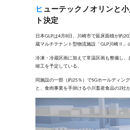
ヒューテックノオリンと小川畜産食品が入居、25％でテナン
ト決定
日本GLPは4月8日、川崎市で延床面積が約20
蔵マルチテナント型物流施設「GLP川崎Ⅱ」
冷凍・冷蔵区画に加えて常温区画も整備し、多
竣工を予定している。
同施設の一部（約25％）でSGホールディン
と、食肉事業を手掛ける小川畜産食品の2社