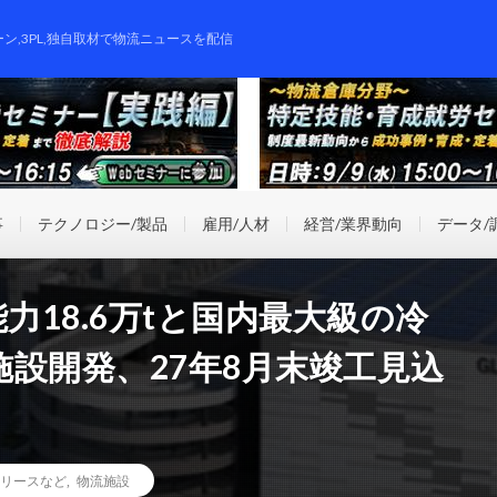
ーン,3PL,独自取材で物流ニュースを配信
事
テクノロジー/製品
雇用/人材
経営/業界動向
データ/
力18.6万tと国内最大級の冷
設開発、27年8月末竣工見込
リースなど
,
物流施設