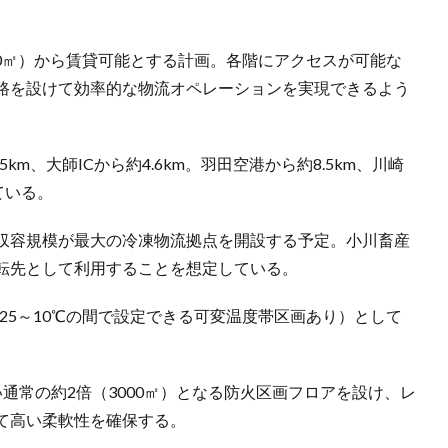
600㎡）から賃貸可能とする計画。各階にアクセスが可能な
路を設けて効率的な物流オペレーションを実現できるよう
km、大師ICから約4.6km。羽田空港から約8.5km、川崎
ている。
収容規模が最大の冷凍物流拠点を開設する予定。小川畜産
転先として利用することを想定している。
-25～10℃の間で設定できる可変温度帯区画あり）として
通常の約2倍（3000㎡）となる防火区画フロアを設け、レ
て高い柔軟性を確保する。