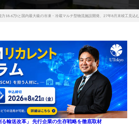
能力18.6万tと国内最大級の冷凍・冷蔵マルチ型物流施設開発、27年8月末竣工見込
来を創る輸送改革」 先行企業の生存戦略を徹底取材