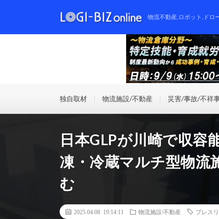
物流不動産,ロボット,ドロ
独自取材
物流施設/不動産
災害/事故/不祥
日本GLPが川崎で収容能
凍・冷蔵マルチ型物流施
む
2025.04.08 19:14:11
物流施設/不動産
プレスリ