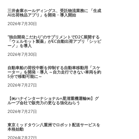
三井倉庫ホールディングス、受託物流業務に 「生成
AI出荷検品アプリ」を開発・導入開始
2026年7月30日
“独自開発こだわり”のサプリメントでD2C展開する
「ウェルモット製薬」がEC自動出荷アプリ「シッピ
ーノ」を導入
2026年7月30日
自動車船の荷役中断を抑制する自動車移動用「スケ
ーター」を開発・導入 ～自力走行できない車両を約
5分で移動可能に～
2026年7月27日
【㈱ハナインターナショナル×星清重機運輸㈱】グ
ループ会社で販売力の更なる強化ねらう
2026年7月27日
東京ミッドタウン八重洲でロボット配送サービスを
本格始動
2026年7月27日