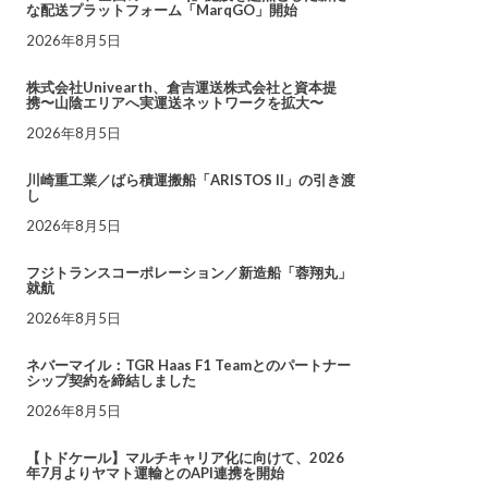
な配送プラットフォーム「MarqGO」開始
2026年8月5日
株式会社Univearth、倉吉運送株式会社と資本提
携〜山陰エリアへ実運送ネットワークを拡大〜
2026年8月5日
川崎重工業／ばら積運搬船「ARISTOS II」の引き渡
し
2026年8月5日
フジトランスコーポレーション／新造船「蓉翔丸」
就航
2026年8月5日
ネバーマイル：TGR Haas F1 Teamとのパートナー
シップ契約を締結しました
2026年8月5日
【トドケール】マルチキャリア化に向けて、2026
年7月よりヤマト運輸とのAPI連携を開始