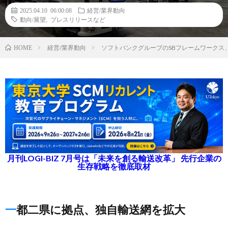
2025.04.10 06:00:08
経営/業界動向
動向/展望
,
プレスリリースなど
経営/業界動向
ソフトバンクグループのSBフレームワークス
HOME
月刊LOGI-BIZ 7月号は「未来を創る輸送改革」 先行企業の
生存戦略を徹底取材
一都二県に拠点、独自輸送網を拡大