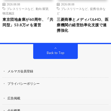
2026.08.08
2026.08.08
プレスリリースなど
,
動向/展望
,
プレスリリースなど
,
提携/合弁な
物流施設
ど
東京団地倉庫が60周年、「共
三菱商事とメディパルHD、医
同型」53.8万㎡を運営
療機関の経営効率化支援で連
携強化
Back to Top
メルマガ会員登録
プライバシーポリシー
広告掲載
会社概要