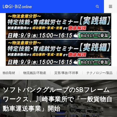
独自取材
物流施設/不動産
災害/事故/不祥事
テクノロジー/製品
ソフトバンクグループのSBフレーム
ワークス、川崎事業所で「一般貨物自
動車運送事業」開始