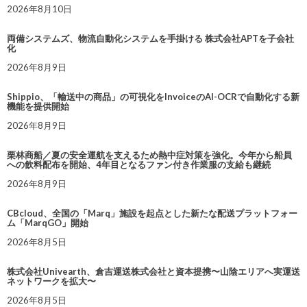
2026年8月10日
両備システムズ、物流自動化システムを手掛ける 株式会社APTを子会社
化
2026年8月9日
Shippio、「輸送中の商品」の可視化をInvoiceのAI-OCRで自動化する新
機能を提供開始
2026年8月9日
栗林商船／夏の安全運航を支えるため熱中症対策を強化。今年から船員
への飲料配布を開始、4年目となるファン付き作業服の支給も継続
2026年8月9日
CBcloud、全国の「Marq」施設を起点とした新たな配送プラットフォー
ム「MarqGO」開始
2026年8月5日
株式会社Univearth、倉吉運送株式会社と資本提携〜山陰エリアへ実運送
ネットワークを拡大〜
2026年8月5日