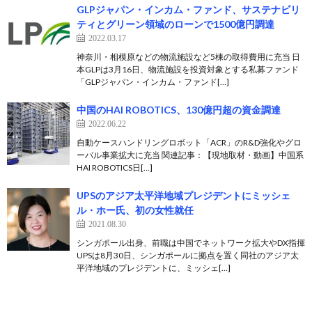
GLPジャパン・インカム・ファンド、サステナビリ
ティとグリーン領域のローンで1500億円調達
2022.03.17
神奈川・相模原などの物流施設など5棟の取得費用に充当 日
本GLPは3月16日、物流施設を投資対象とする私募ファンド
「GLPジャパン・インカム・ファンド[…]
中国のHAI ROBOTICS、130億円超の資金調達
2022.06.22
自動ケースハンドリングロボット「ACR」のR&D強化やグロ
ーバル事業拡大に充当 関連記事：【現地取材・動画】中国系
HAI ROBOTICS日[…]
UPSのアジア太平洋地域プレジデントにミッシェ
ル・ホー氏、初の女性就任
2021.08.30
シンガポール出身、前職は中国でネットワーク拡大やDX指揮
UPSは8月30日、シンガポールに拠点を置く同社のアジア太
平洋地域のプレジデントに、ミッシェ[…]