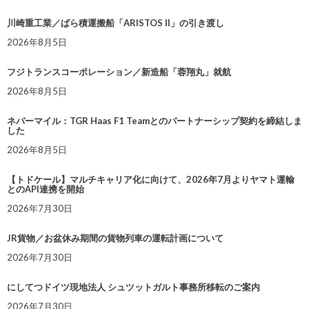
川崎重工業／ばら積運搬船「ARISTOS II」の引き渡し
2026年8月5日
フジトランスコーポレーション／新造船「蓉翔丸」就航
2026年8月5日
ネバーマイル：TGR Haas F1 Teamとのパートナーシップ契約を締結しま
した
2026年8月5日
【トドケール】マルチキャリア化に向けて、2026年7月よりヤマト運輸
とのAPI連携を開始
2026年7月30日
JR貨物／お盆休み期間の貨物列車の運転計画について
2026年7月30日
にしてつドイツ現地法人 シュツットガルト事務所移転のご案内
2026年7月30日