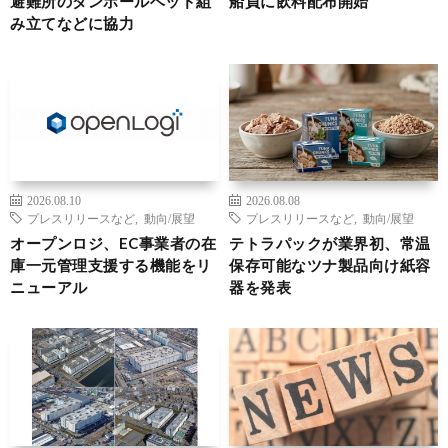
避難所のダンボールベッド組
船員に飲料配布開始
み立てなどに協力
2026.08.10
2026.08.08
プレスリリースなど
,
動向/展望
プレスリリースなど
,
動向/展望
オープンロジ、EC事業者の在
テトラパックが業界初、常温
庫一元管理支援する機能をリ
保存可能なツナ製品向け紙容
ニューアル
器を発表