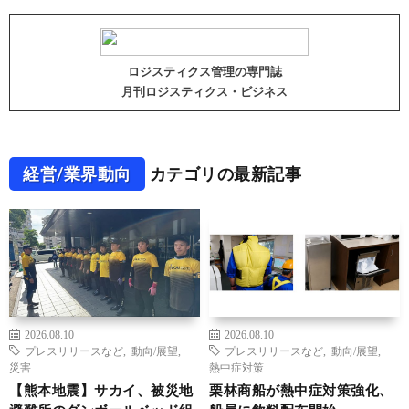
ロジスティクス管理の専門誌
月刊ロジスティクス・ビジネス
経営/業界動向
カテゴリの最新記事
2026.08.10
2026.08.10
プレスリリースなど
,
動向/展望
,
プレスリリースなど
,
動向/展望
,
災害
熱中症対策
【熊本地震】サカイ、被災地
栗林商船が熱中症対策強化、