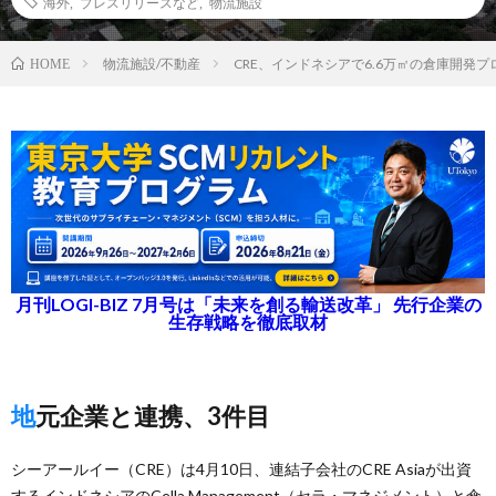
海外
,
プレスリリースなど
,
物流施設
物流施設/不動産
CRE、インドネシアで6.6万㎡の倉庫開発
HOME
月刊LOGI-BIZ 7月号は「未来を創る輸送改革」 先行企業の
生存戦略を徹底取材
地元企業と連携、3件目
シーアールイー（CRE）は4月10日、連結子会社のCRE Asiaが出資
するインドネシアのCella Management（セラ・マネジメント）と傘