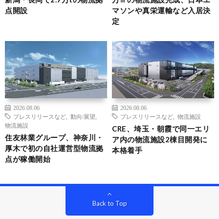
点開設
マソンや真栄運輸など入居決
定
2026.08.06
2026.08.06
プレスリリースなど
,
動向/展望
,
プレスリリースなど
,
物流施設
物流施設
CRE、埼玉・朝霞で同一エリ
住友林業グループ、神奈川・
ア内の物流施設2棟目開発に
厚木で初の自社運営型物流拠
本格着手
点が稼働開始
Back to Top