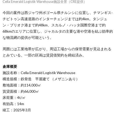
Cella Emerald Logistik Warehouse施設全景（CRE提供）
今回の案件は西ジャワ州ボゴール県チルンシに位置し、チマンギス-
チビトゥン高速道路のインターチェンジまでは約4km。タンジュ
ン・プリオク港まで約48km、スカルノ・ハッタ国際空港まで約
68kmのエリアに位置し、ジャカルタの主要な港や空港を結ぶ効率的
な物流網の提供が可能という。
周囲には工業地帯が広がり、周辺工場からの保管需要が見込まれる
とみている。一部の区画は賃貸借契約を締結済み。
倉庫概要
施設名称：Cella Emerald Logistik Warehouse
構造規模：鉄骨造 平屋建て （メザニンあり）
敷地面積：約114,000㎡
賃貸面積：約66,000㎡
床荷重：4t/㎡
有効高：14m
竣工：2025年3月