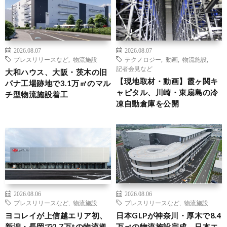
2026.08.07
2026.08.07
プレスリリースなど
,
物流施設
テクノロジー
,
動画
,
物流施設
,
記者会見など
大和ハウス、大阪・茨木の旧
【現地取材・動画】霞ヶ関キ
パナ工場跡地で3.1万㎡のマル
ャピタル、川崎・東扇島の冷
チ型物流施設着工
凍自動倉庫を公開
2026.08.06
2026.08.06
プレスリリースなど
,
物流施設
プレスリリースなど
,
物流施設
ヨコレイが上信越エリア初、
日本GLPが神奈川・厚木で8.4
新潟・長岡で2.7万tの物流拠
万㎡の物流施設完成、日本エ