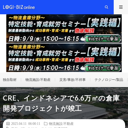
独自取材
物流施設/不動産
災害/事故/不祥事
テクノロジー/製品
CRE、インドネシアで6.6万㎡の倉庫
開発プロジェクトが竣工
2025.04.11 06:00:11
物流施設/不動産