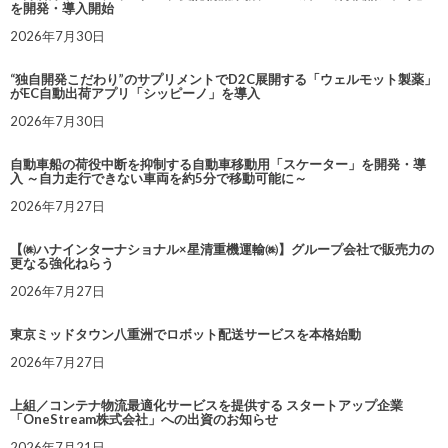
を開発・導入開始
2026年7月30日
“独自開発こだわり”のサプリメントでD2C展開する「ウェルモット製薬」
がEC自動出荷アプリ「シッピーノ」を導入
2026年7月30日
自動車船の荷役中断を抑制する自動車移動用「スケーター」を開発・導
入 ～自力走行できない車両を約5分で移動可能に～
2026年7月27日
【㈱ハナインターナショナル×星清重機運輸㈱】グループ会社で販売力の
更なる強化ねらう
2026年7月27日
東京ミッドタウン八重洲でロボット配送サービスを本格始動
2026年7月27日
上組／コンテナ物流最適化サービスを提供する スタートアップ企業
「OneStream株式会社」への出資のお知らせ
2026年7月21日