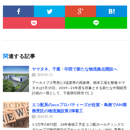
関連する記事
ヤマタネ、千葉・印西で新たな物流拠点開設へ
2019.05.15
アーカイブズ専用と3温度帯の両倉庫、精米工場を整備 ヤマ
タネは5月15日、2019～21年度を対象とする新たな中期経営
計画の一環として、千葉県印西市で[…]
エコ配系のecoプロパティーズが佐賀・鳥栖でAM業
務受託の物流施設第2弾着工
2024.05.10
1.1万坪のBTS型、26年春竣工予定 エコ配ホールディングス
グループで物流施設のアセットマネジメント（AM）業務を