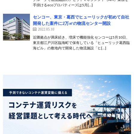
手掛けるecoプロパティーズは5月[…]
センコー、東京・葛西でヒューリックが初めて自社
開発した案件に2万㎡の物流センター開設
2022.05.10
近隣拠点が満床続き、増床で機能強化 センコーは5月10日、
東京都江戸川区臨海町で保有している「ヒューリック葛西臨
海ビル」の敷地内で開発した物流施設「ヒ[…]