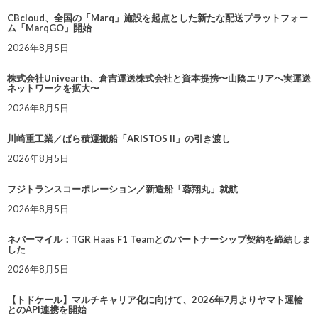
CBcloud、全国の「Marq」施設を起点とした新たな配送プラットフォー
ム「MarqGO」開始
2026年8月5日
株式会社Univearth、倉吉運送株式会社と資本提携〜山陰エリアへ実運送
ネットワークを拡大〜
2026年8月5日
川崎重工業／ばら積運搬船「ARISTOS II」の引き渡し
2026年8月5日
フジトランスコーポレーション／新造船「蓉翔丸」就航
2026年8月5日
ネバーマイル：TGR Haas F1 Teamとのパートナーシップ契約を締結しま
した
2026年8月5日
【トドケール】マルチキャリア化に向けて、2026年7月よりヤマト運輸
とのAPI連携を開始