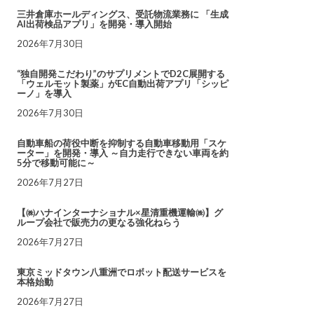
三井倉庫ホールディングス、受託物流業務に 「生成
AI出荷検品アプリ」を開発・導入開始
2026年7月30日
“独自開発こだわり”のサプリメントでD2C展開する
「ウェルモット製薬」がEC自動出荷アプリ「シッピ
ーノ」を導入
2026年7月30日
自動車船の荷役中断を抑制する自動車移動用「スケ
ーター」を開発・導入 ～自力走行できない車両を約
5分で移動可能に～
2026年7月27日
【㈱ハナインターナショナル×星清重機運輸㈱】グ
ループ会社で販売力の更なる強化ねらう
2026年7月27日
東京ミッドタウン八重洲でロボット配送サービスを
本格始動
2026年7月27日