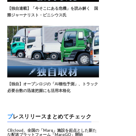
【独自連載】「今そこにある危機」を読み解く 国
際ジャーナリスト・ビニシウス氏
【独自】オープンロジの「AI梱包予測」、トラック
必要台数の迅速把握にも活用本格化
プレスリリースまとめてチェック
CBcloud、全国の「Marq」施設を起点とした新た
な配送プラットフォーム「MarqGO」開始