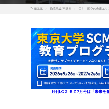
物流施設/不動産
佐川、関空の倉庫エリ
HOME
月刊LOGI-BIZ 7月号は「未