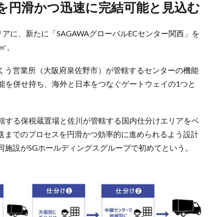
でを円滑かつ迅速に完結可能と見込む
アに、新たに「SAGAWAグローバルECセンター関西」を
7㎡。
くう営業所（大阪府泉佐野市）が管轄するセンターの機能
機能を併せ持ち、海外と日本をつなぐゲートウェイの1つと
管轄する保税蔵置場と佐川が管轄する国内仕分けエリアをベ
送までのプロセスを円滑かつ効率的に進められるよう設計
同施設がSGホールディングスグループで初めてという。