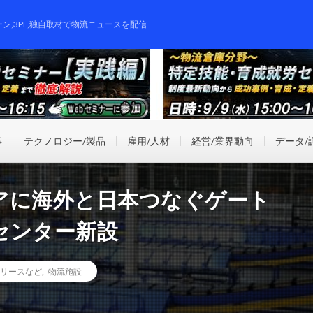
ーン,3PL,独自取材で物流ニュースを配信
事
テクノロジー/製品
雇用/人材
経営/業界動向
データ/
アに海外と日本つなぐゲート
センター新設
リースなど
,
物流施設