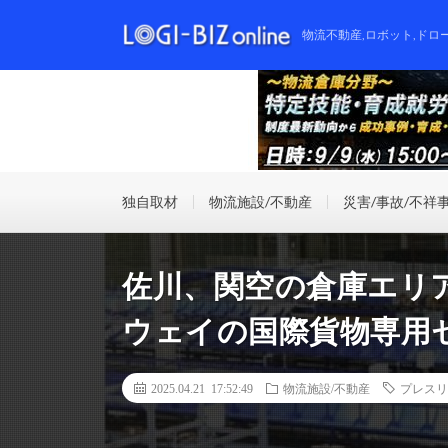
物流不動産,ロボット,ドロ
独自取材
物流施設/不動産
災害/事故/不祥
佐川、関空の倉庫エリ
ウェイの国際貨物専用
2025.04.21 17:52:49
物流施設/不動産
プレスリ