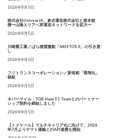
2026年8月5日
株式会社Univearth、倉吉運送株式会社と資本提
携〜山陰エリアへ実運送ネットワークを拡大〜
2026年8月5日
川崎重工業／ばら積運搬船「ARISTOS II」の引き渡
し
2026年8月5日
フジトランスコーポレーション／新造船「蓉翔丸」
就航
2026年8月5日
ネバーマイル：TGR Haas F1 Teamとのパートナー
シップ契約を締結しました
2026年8月5日
【トドケール】マルチキャリア化に向けて、2026
年7月よりヤマト運輸とのAPI連携を開始
2026年7月30日