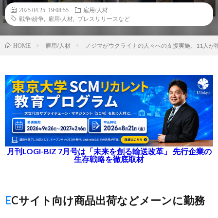
2025.04.25 19:08:55
雇用/人材
戦争/紛争
,
雇用/人材
,
プレスリリースなど
雇用/人材
ノジマがウクライナの人々への支援実施、11人が
HOME
月刊LOGI-BIZ 7月号は「未来を創る輸送改革」 先行企業の
生存戦略を徹底取材
ECサイト向け商品出荷などメーンに勤務