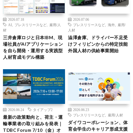
2026.07.18
2026.07.06
AI
,
プレスリリースなど
,
雇用/人
プレスリリースなど
,
海外
,
雇用/
材
人材
三井倉庫ロジと日本IBM、現
澁澤倉庫、ドライバー不足受
場社員がAIアプリケーション
けフィリピンからの特定技能
を自ら開発・運用する実践型
外国人材の供給事業開始
人材育成モデル構築
2026.06.24
タイアップ2
2026.06.23
プレスリリースなど
,
雇用/人材
最新の政策動向と、荷主・運
ダイワコーポレーション、体
輸事業者の取り組みを発表｜
育会学生のキャリア形成支援
TDBC Forum 7/10（金）オ