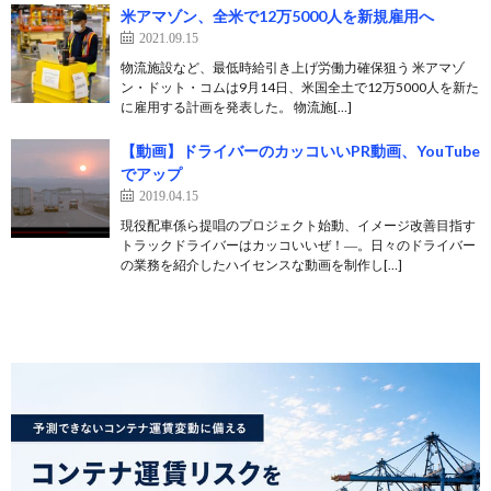
米アマゾン、全米で12万5000人を新規雇用へ
2021.09.15
物流施設など、最低時給引き上げ労働力確保狙う 米アマゾ
ン・ドット・コムは9月14日、米国全土で12万5000人を新た
に雇用する計画を発表した。 物流施[…]
【動画】ドライバーのカッコいいPR動画、YouTube
でアップ
2019.04.15
現役配車係ら提唱のプロジェクト始動、イメージ改善目指す
トラックドライバーはカッコいいぜ！―。日々のドライバー
の業務を紹介したハイセンスな動画を制作し[…]