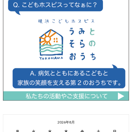
2026年8月
月
火
水
木
金
土
日