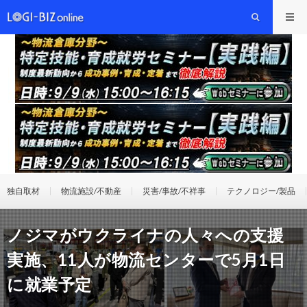
独自取材
物流施設/不動産
災害/事故/不祥事
テクノロジー/製品
ノジマがウクライナの人々への支援
実施、11人が物流センターで5月1日
に就業予定