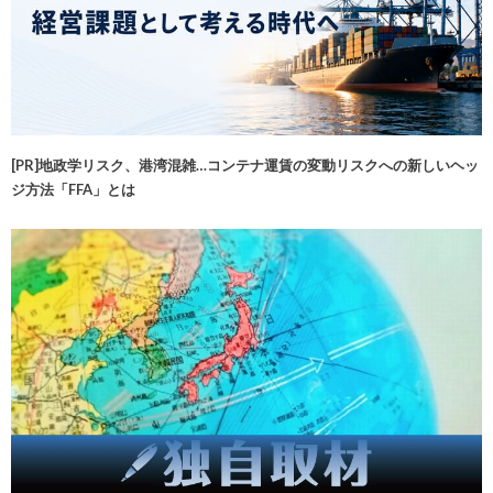
[PR]地政学リスク、港湾混雑…コンテナ運賃の変動リスクへの新しいヘッ
ジ方法「FFA」とは