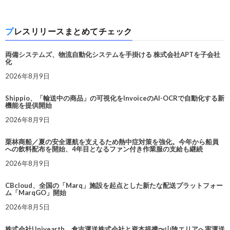
プレスリリースまとめてチェック
両備システムズ、物流自動化システムを手掛ける 株式会社APTを子会社
化
2026年8月9日
Shippio、「輸送中の商品」の可視化をInvoiceのAI-OCRで自動化する新
機能を提供開始
2026年8月9日
栗林商船／夏の安全運航を支えるため熱中症対策を強化。今年から船員
への飲料配布を開始、4年目となるファン付き作業服の支給も継続
2026年8月9日
CBcloud、全国の「Marq」施設を起点とした新たな配送プラットフォー
ム「MarqGO」開始
2026年8月5日
株式会社Univearth、倉吉運送株式会社と資本提携〜山陰エリアへ実運送