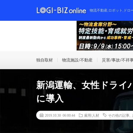
物流不動産,ロボット,ドロ
独自取材
物流施設/不動産
災害/事故/不祥
新潟運輸、女性ドライ
に導入
2019.10.30 06:00:44
雇用/人材
その他の記事
,