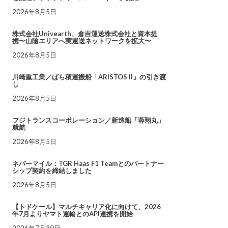
2026年8月5日
株式会社Univearth、倉吉運送株式会社と資本提
携〜山陰エリアへ実運送ネットワークを拡大〜
2026年8月5日
川崎重工業／ばら積運搬船「ARISTOS II」の引き渡
し
2026年8月5日
フジトランスコーポレーション／新造船「蓉翔丸」
就航
2026年8月5日
ネバーマイル：TGR Haas F1 Teamとのパートナー
シップ契約を締結しました
2026年8月5日
【トドケール】マルチキャリア化に向けて、2026
年7月よりヤマト運輸とのAPI連携を開始
2026年7月30日