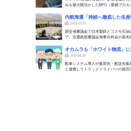
みを最大限活かしたBPO（業務プロセス
内航海運「持続へ徹底した生産
2019.10.16
国交省審議会で日本製鉄とコスモ石油の
で、交通政策審議会海事分科会の基本政
オカムラも「ホワイト物流」に
2019.08.30
配車システム導入や集荷先・配送先集約
と連携してトラックドライバーの就労環