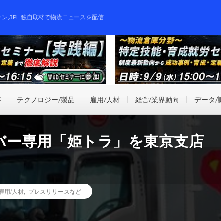
ーン,3PL,独自取材で物流ニュースを配信
事
テクノロジー/製品
雇用/人材
経営/業界動向
データ/
バー専用「姫トラ」を東京支店
雇用/人材
,
プレスリリースなど