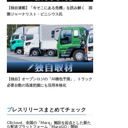
【独自連載】「今そこにある危機」を読み解く 国
際ジャーナリスト・ビニシウス氏
【独自】オープンロジの「AI梱包予測」、トラック
必要台数の迅速把握にも活用本格化
プレスリリースまとめてチェック
CBcloud、全国の「Marq」施設を起点とした新た
な配送プラットフォーム「MarqGO」開始