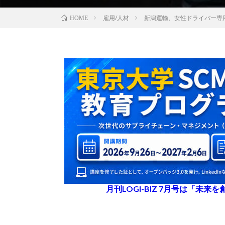
雇用/人材
新潟運輸、女性ドライバー専
HOME
月刊LOGI-BIZ 7月号は「未