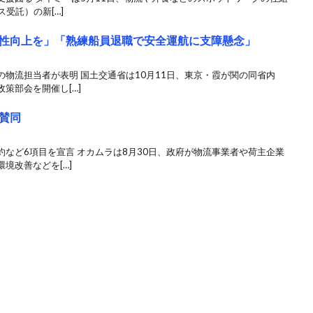
受託）の新[…]
性向上を」「熟練船員退職で安全運航に支障懸念」
物流担当者が表明 国土交通省は10月11日、東京・霞が関の同省内
策部会を開催し[…]
賛同
など6項目を宣言 オカムラは8月30日、政府が物流事業者や荷主企業
境改善などを[…]