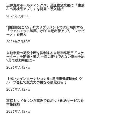
三井倉庫ホールディングス、受託物流業務に 「生成
AI出荷検品アプリ」を開発・導入開始
2026年7月30日
“独自開発こだわり”のサプリメントでD2C展開する
「ウェルモット製薬」がEC自動出荷アプリ「シッピ
ーノ」を導入
2026年7月30日
自動車船の荷役中断を抑制する自動車移動用「スケ
ーター」を開発・導入 ～自力走行できない車両を約
5分で移動可能に～
2026年7月27日
【㈱ハナインターナショナル×星清重機運輸㈱】グ
ループ会社で販売力の更なる強化ねらう
2026年7月27日
東京ミッドタウン八重洲でロボット配送サービスを
本格始動
2026年7月27日