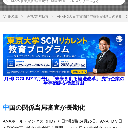
M&A/事業買収/経営統合
,
動向/展望
,
プレスリリースなど
経営/業界動向
ANAHDの日本貨物航空買収が6度目の延期、5
HOME
月刊LOGI-BIZ 7月号は「未来を創る輸送改革」 先行企業の
生存戦略を徹底取材
中国の関係当局審査が長期化
ANAホールディングス（HD）と日本郵船は4月25日、ANAHDが日
本郵船傘下で航空貨物輸送を展開している日本貨物航空（NCA）を