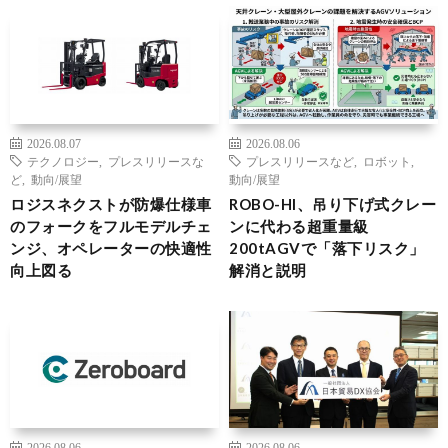
2026.08.07
2026.08.06
テクノロジー
,
プレスリリースな
プレスリリースなど
,
ロボット
,
ど
,
動向/展望
動向/展望
ロジスネクストが防爆仕様車
ROBO-HI、吊り下げ式クレー
のフォークをフルモデルチェ
ンに代わる超重量級
ンジ、オペレーターの快適性
200tAGVで「落下リスク」
向上図る
解消と説明
2026.08.06
2026.08.06