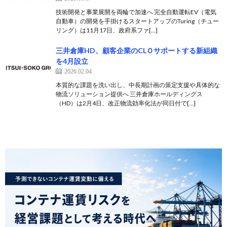
技術開発と事業展開を両輪で加速へ 完全自動運転EV（電気
自動車）の開発を手掛けるスタートアップのTuring（チュー
リング）は11月17日、政府系ファ[…]
三井倉庫HD、顧客企業のCLＯサポートする新組織
を4月設立
2026.02.04
本質的な課題を洗い出し、中長期計画の策定支援や具体的な
物流ソリューション提供へ 三井倉庫ホールディングス
（HD）は2月4日、改正物流効率化法が同日付で[…]