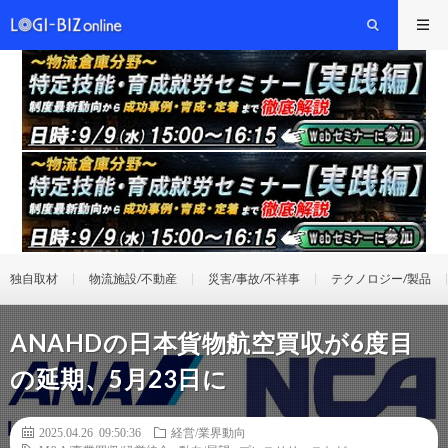
独自取材
物流施設/不動産
災害/事故/不祥事
テクノロジー/製品
ANAHDの日本貨物航空買収が6度目
の延期、5月23日に
2025.04.26 09:50:36
経営/業界動向