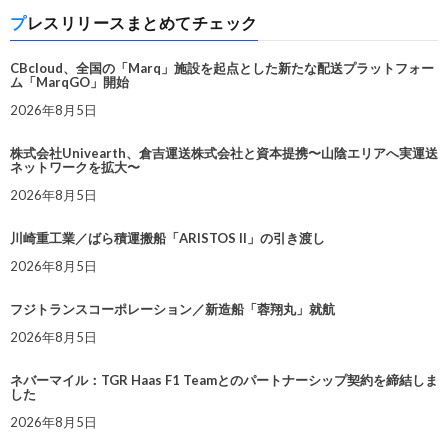
プレスリリースまとめてチェック
CBcloud、全国の「Marq」施設を起点とした新たな配送プラットフォー
ム「MarqGO」開始
2026年8月5日
株式会社Univearth、倉吉運送株式会社と資本提携〜山陰エリアへ実運送
ネットワークを拡大〜
2026年8月5日
川崎重工業／ばら積運搬船「ARISTOS II」の引き渡し
2026年8月5日
フジトランスコーポレーション／新造船「蓉翔丸」就航
2026年8月5日
ネバーマイル：TGR Haas F1 Teamとのパートナーシップ契約を締結しま
した
2026年8月5日