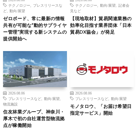
テクノロジー
,
プレスリリースな
テクノロジー
,
動向/展望
,
記者会
ど
,
動向/展望
見など
ゼロボード、常に最新の情報
【現地取材】貿易関連業務の
共有が可能な“動的サプライヤ
効率化目指す業界団体「日本
ー管理”実現する新システムの
貿易DX協会」が発足
提供開始へ
2026.08.06
2026.08.06
プレスリリースなど
,
動向/展望
,
プレスリリースなど
,
動向/展望
物流施設
モノタロウ、「お届け希望日
住友林業グループ、神奈川・
指定サービス」開始
厚木で初の自社運営型物流拠
点が稼働開始