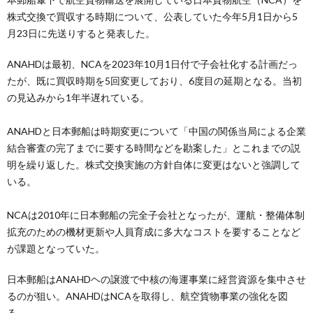
株式交換で買収する時期について、公表していた今年5月1日から5
月23日に先送りすると発表した。
ANAHDは最初、NCAを2023年10月1日付で子会社化する計画だっ
たが、既に買収時期を5回変更しており、6度目の延期となる。当初
の見込みから1年半遅れている。
ANAHDと日本郵船は時期変更について「中国の関係当局による企業
結合審査の完了までに要する時間などを勘案した」とこれまでの説
明を繰り返した。株式交換実施の方針自体に変更はないと強調して
いる。
NCAは2010年に日本郵船の完全子会社となったが、運航・整備体制
拡充のための機材更新や人員育成に多大なコストを要することなど
が課題となっていた。
日本郵船はANAHDヘの譲渡で中核の海運事業に経営資源を集中させ
るのが狙い。ANAHDはNCAを取得し、航空貨物事業の強化を図
る。