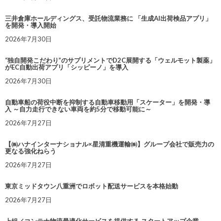
三井倉庫ホールディングス、受託物流業務に 「生成AI出荷検品アプリ」
を開発・導入開始
2026年7月30日
“独自開発こだわり”のサプリメントでD2C展開する「ウェルモット製薬」
がEC自動出荷アプリ「シッピーノ」を導入
2026年7月30日
自動車船の荷役中断を抑制する自動車移動用「スケーター」を開発・導
入 ～自力走行できない車両を約5分で移動可能に～
2026年7月27日
【㈱ハナインターナショナル×星清重機運輸㈱】グループ会社で販売力の
更なる強化ねらう
2026年7月27日
東京ミッドタウン八重洲でロボット配送サービスを本格始動
2026年7月27日