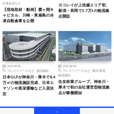
記者会見など
ヨコレイが上信越エリア初、
【現地取材・動画】霞ヶ関キ
新潟・長岡で2.7万tの物流拠
ャピタル、川崎・東扇島の冷
点開設
凍自動倉庫を公開
2026.08.06
2026.08.06
プレスリリースなど
,
物流施設
プレスリリースなど
,
動向/展望
,
物流施設
日本GLPが神奈川・厚木で8.4
住友林業グループ、神奈川・
万㎡の物流施設完成、日本エ
厚木で初の自社運営型物流拠
マソンや真栄運輸など入居決
点が稼働開始
定