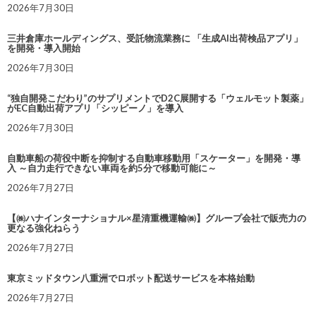
2026年7月30日
三井倉庫ホールディングス、受託物流業務に 「生成AI出荷検品アプリ」
を開発・導入開始
2026年7月30日
“独自開発こだわり”のサプリメントでD2C展開する「ウェルモット製薬」
がEC自動出荷アプリ「シッピーノ」を導入
2026年7月30日
自動車船の荷役中断を抑制する自動車移動用「スケーター」を開発・導
入 ～自力走行できない車両を約5分で移動可能に～
2026年7月27日
【㈱ハナインターナショナル×星清重機運輸㈱】グループ会社で販売力の
更なる強化ねらう
2026年7月27日
東京ミッドタウン八重洲でロボット配送サービスを本格始動
2026年7月27日