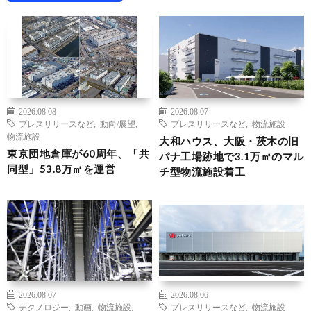
2026.08.08
2026.08.07
プレスリリースなど
,
動向/展望
,
プレスリリースなど
,
物流施設
物流施設
大和ハウス、大阪・茨木の旧
東京団地倉庫が60周年、「共
パナ工場跡地で3.1万㎡のマル
同型」53.8万㎡を運営
チ型物流施設着工
2026.08.07
2026.08.06
テクノロジー
,
動画
,
物流施設
,
プレスリリースなど
,
物流施設