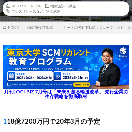
2019.12.05 16:07:07
物流施設/不動産
プレスリリースなど
,
物流施設
物流施設/不動産
Jリートの野村不動産マスターファンド、ス
HOME
月刊LOGI-BIZ 7月号は「未来を創る輸送改革」 先行企業の
生存戦略を徹底取材
118億7200万円で20年3月の予定