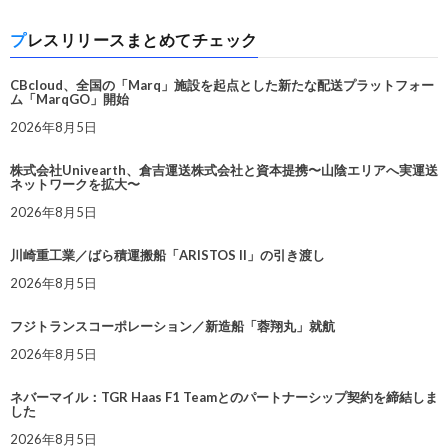
プレスリリースまとめてチェック
CBcloud、全国の「Marq」施設を起点とした新たな配送プラットフォー
ム「MarqGO」開始
2026年8月5日
株式会社Univearth、倉吉運送株式会社と資本提携〜山陰エリアへ実運送
ネットワークを拡大〜
2026年8月5日
川崎重工業／ばら積運搬船「ARISTOS II」の引き渡し
2026年8月5日
フジトランスコーポレーション／新造船「蓉翔丸」就航
2026年8月5日
ネバーマイル：TGR Haas F1 Teamとのパートナーシップ契約を締結しま
した
2026年8月5日