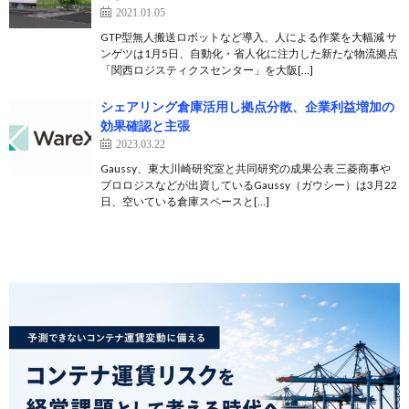
2021.01.05
GTP型無人搬送ロボットなど導入、人による作業を大幅減 サ
ンゲツは1月5日、自動化・省人化に注力した新たな物流拠点
「関西ロジスティクスセンター」を大阪[…]
シェアリング倉庫活用し拠点分散、企業利益増加の
効果確認と主張
2023.03.22
Gaussy、東大川崎研究室と共同研究の成果公表 三菱商事や
プロロジスなどが出資しているGaussy（ガウシー）は3月22
日、空いている倉庫スペースと[…]