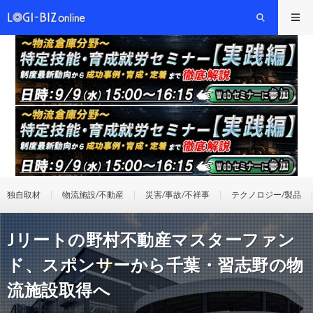
独自取材
物流施設/不動産
災害/事故/不祥事
テクノロジー/製品
Jリートの野村不動産マスターファン
ド、スポンサーから千葉・習志野の物
流施設取得へ