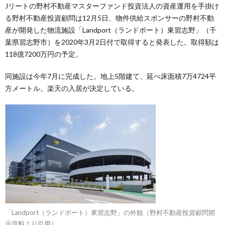
Jリートの野村不動産マスターファンド投資法人の資産運用を手掛け
る野村不動産投資顧問は12月5日、物件供給スポンサーの野村不動
産が開発した物流施設「Landport（ランドポート）東習志野」（千
葉県習志野市）を2020年3月2日付で取得すると発表した。取得額は
118億7200万円の予定。
同施設は今年7月に完成した。地上5階建て、延べ床面積7万4724平
方メートル。楽天の入居が決定している。
「Landport（ランドポート）東習志野」の外観（野村不動産投資顧問開
示資料より引用）