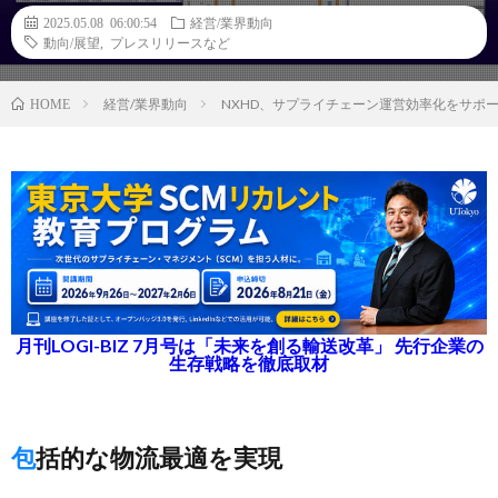
2025.05.08 06:00:54
経営/業界動向
動向/展望
,
プレスリリースなど
経営/業界動向
NXHD、サプライチェーン運営効率化をサポ
HOME
月刊LOGI-BIZ 7月号は「未来を創る輸送改革」 先行企業の
生存戦略を徹底取材
包括的な物流最適を実現