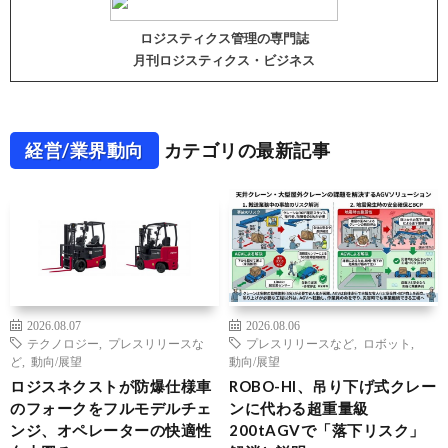
ロジスティクス管理の専門誌
月刊ロジスティクス・ビジネス
経営/業界動向
カテゴリの最新記事
2026.08.07
2026.08.06
テクノロジー
,
プレスリリースな
プレスリリースなど
,
ロボット
,
ど
,
動向/展望
動向/展望
ロジスネクストが防爆仕様車
ROBO-HI、吊り下げ式クレー
のフォークをフルモデルチェ
ンに代わる超重量級
ンジ、オペレーターの快適性
200tAGVで「落下リスク」