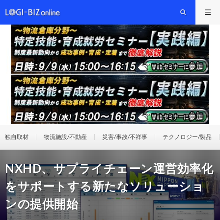
独自取材
物流施設/不動産
災害/事故/不祥事
テクノロジー/製品
NXHD、サプライチェーン運営効率化
をサポートする新たなソリューショ
ンの提供開始