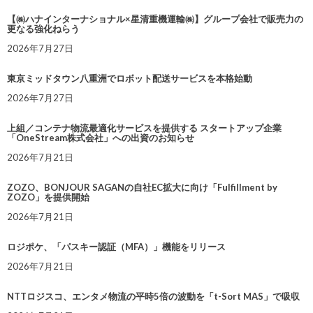
【㈱ハナインターナショナル×星清重機運輸㈱】グループ会社で販売力の
更なる強化ねらう
2026年7月27日
東京ミッドタウン八重洲でロボット配送サービスを本格始動
2026年7月27日
上組／コンテナ物流最適化サービスを提供する スタートアップ企業
「OneStream株式会社」への出資のお知らせ
2026年7月21日
ZOZO、BONJOUR SAGANの自社EC拡大に向け「Fulfillment by
ZOZO」を提供開始
2026年7月21日
ロジポケ、「パスキー認証（MFA）」機能をリリース
2026年7月21日
NTTロジスコ、エンタメ物流の平時5倍の波動を「t-Sort MAS」で吸収