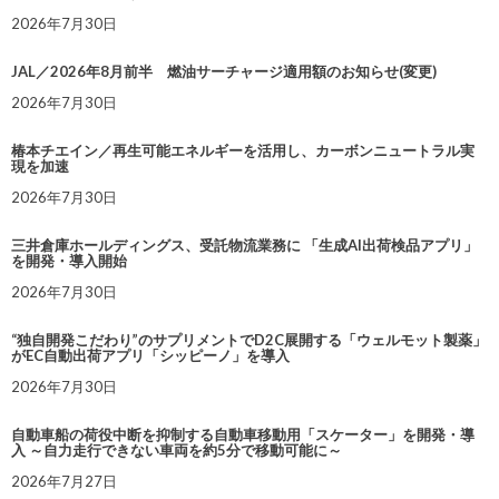
2026年7月30日
JAL／2026年8月前半 燃油サーチャージ適用額のお知らせ(変更)
2026年7月30日
椿本チエイン／再生可能エネルギーを活用し、カーボンニュートラル実
現を加速
2026年7月30日
三井倉庫ホールディングス、受託物流業務に 「生成AI出荷検品アプリ」
を開発・導入開始
2026年7月30日
“独自開発こだわり”のサプリメントでD2C展開する「ウェルモット製薬」
がEC自動出荷アプリ「シッピーノ」を導入
2026年7月30日
自動車船の荷役中断を抑制する自動車移動用「スケーター」を開発・導
入 ～自力走行できない車両を約5分で移動可能に～
2026年7月27日