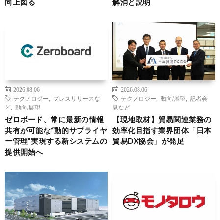
向上図る
解消と説明
2026.08.06
2026.08.06
テクノロジー
,
プレスリリースな
テクノロジー
,
動向/展望
,
記者会
ど
,
動向/展望
見など
ゼロボード、常に最新の情報
【現地取材】貿易関連業務の
共有が可能な“動的サプライヤ
効率化目指す業界団体「日本
ー管理”実現する新システムの
貿易DX協会」が発足
提供開始へ