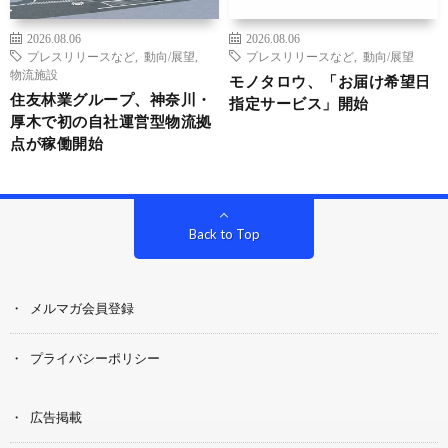
2026.08.06
2026.08.06
プレスリリースなど
,
動向/展望
,
プレスリリースなど
,
動向/展望
物流施設
モノタロウ、「お届け希望日
住友林業グループ、神奈川・
指定サービス」開始
厚木で初の自社運営型物流拠
点が稼働開始
Back to Top
メルマガ会員登録
プライバシーポリシー
広告掲載