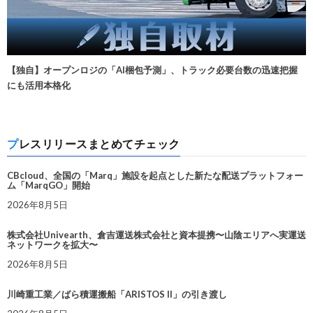
【独自】オープンロジの「AI梱包予測」、トラック必要台数の迅速把握
にも活用本格化
プレスリリースまとめてチェック
CBcloud、全国の「Marq」施設を起点とした新たな配送プラットフォー
ム「MarqGO」開始
2026年8月5日
株式会社Univearth、倉吉運送株式会社と資本提携〜山陰エリアへ実運送
ネットワークを拡大〜
2026年8月5日
川崎重工業／ばら積運搬船「ARISTOS II」の引き渡し