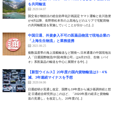
を共同輸送
2020.04.07
国交省が物効法の総合効率化計画認定 ヤマト運輸と佐川急便
が4月以降、長野県松本市の上高地などのエリアで宅配荷物
の共同輸配送を実施していくことが分かった[…]
中国日通、外資参入不可の医薬品物流で現地企業の
「上海生生物流」と業務提携
2021.06.25
複数温度帯の海上混載輸送など開発へ 日本通運の中国現地法
人「日通国際物流(中国)有限公司」は6月25日、生物（バイ
オ）系医薬品の輸送を中心に展開する中[…]
【新型ウイルス】20年度の国内貨物輸送は3・4％
減、3年連続マイナスを予想
2020.04.06
日通総研が見通し改定、国際も19年度から減少基調持続と想
定 日通総合研究所はこのほど、「2020年度の経済と貨物輸
送の見通し」を改定した。 20年度の[…]