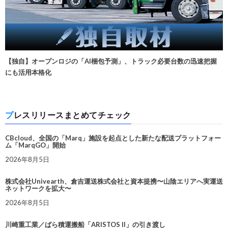
【独自】オープンロジの「AI梱包予測」、トラック必要台数の迅速把握
にも活用本格化
プレスリリースまとめてチェック
CBcloud、全国の「Marq」施設を起点とした新たな配送プラットフォー
ム「MarqGO」開始
2026年8月5日
株式会社Univearth、倉吉運送株式会社と資本提携〜山陰エリアへ実運送
ネットワークを拡大〜
2026年8月5日
川崎重工業／ばら積運搬船「ARISTOS II」の引き渡し