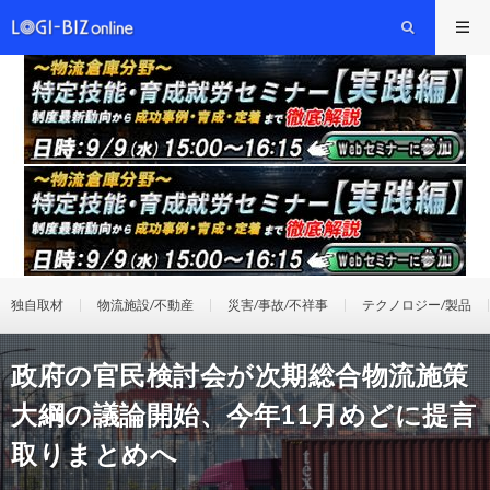
独自取材
物流施設/不動産
災害/事故/不祥事
テクノロジー/製品
政府の官民検討会が次期総合物流施策
大綱の議論開始、今年11月めどに提言
取りまとめへ