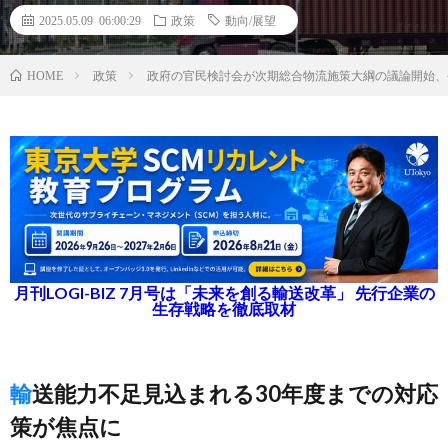
2025.05.09 06:00:29
政策
動向/展望
政策
政府の官民検討会が次期総合物流施策大綱の議論開始、
HOME
月刊LOGI-BIZ 7月号は「未来を創る輸送改革」 先行企業の
生存戦略を徹底取材
輸送能力不足見込まれる30年度までの対応
策が焦点に