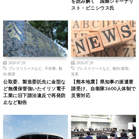
を読み解く 国際ジャーナリ
スト・ビニシウス氏
2026.07.29
2026.07.29
プレスリリースなど
,
不祥事
,
動
プレスリリースなど
,
動向/展望
,
向/展望
災害
公取委、製造委託先に金型な
【熊本地震】県知事の派遣要
ど無償保管強いたイリソ電子
請受け、自衛隊3600人体制で
工業に旧下請法違反で再発防
災害対応
止など勧告