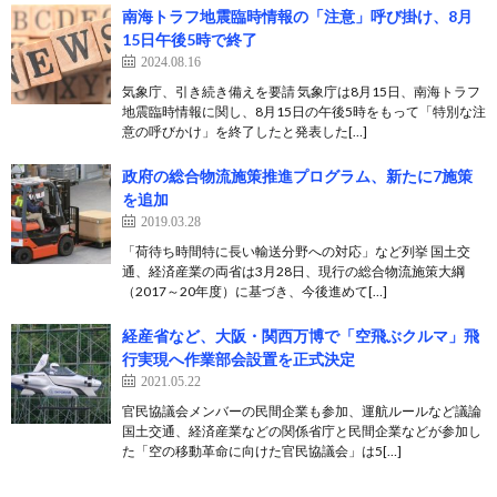
南海トラフ地震臨時情報の「注意」呼び掛け、8月
15日午後5時で終了
2024.08.16
気象庁、引き続き備えを要請 気象庁は8月15日、南海トラフ
地震臨時情報に関し、8月15日の午後5時をもって「特別な注
意の呼びかけ」を終了したと発表した[…]
政府の総合物流施策推進プログラム、新たに7施策
を追加
2019.03.28
「荷待ち時間特に長い輸送分野への対応」など列挙 国土交
通、経済産業の両省は3月28日、現行の総合物流施策大綱
（2017～20年度）に基づき、今後進めて[…]
経産省など、大阪・関西万博で「空飛ぶクルマ」飛
行実現へ作業部会設置を正式決定
2021.05.22
官民協議会メンバーの民間企業も参加、運航ルールなど議論
国土交通、経済産業などの関係省庁と民間企業などが参加し
た「空の移動革命に向けた官民協議会」は5[…]