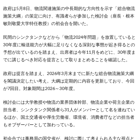
政府は5月8日、物流関連施策の中長期的な方向性を示す「総合物流
施策大綱」の策定に向け、有識者らが参加した検討会（座長・根本
敏則敬愛大学特任教授）の初会合を開いた。
民間のシンクタンクなどから「物流2024年問題」を放置していると
30年度に輸送能力が大幅に足りなくなる深刻な事態が起き得るとの
予想が出ているのを踏まえ、出席者は今年11月をめどに、30年度ま
でに講じるべき対応を提言として取りまとめることを確認した。
政府は提言を踏まえ、2026年3月末までに新たな総合物流施策大綱
を閣議決定したい考え。大綱は定期的に内容を更新しており、今回
が7回目。対象期間は2026～30年度。
検討会には大学教授や物流の業界団体幹部、物流企業や荷主企業の
担当者、シンクタンク関係者ら31人がメンバーとして名を連ねてい
るほか、国土交通省や厚生労働省、環境省、消費者庁などの担当者
もオブザーバーとして加わっている。
初会合では事務局の国交省が、検討に際して考えられる主な視点と