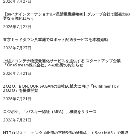
2026年7月27日
【㈱ハナインターナショナル×星清重機運輸㈱】グループ会社で販売力の
更なる強化ねらう
2026年7月27日
東京ミッドタウン八重洲でロボット配送サービスを本格始動
2026年7月27日
上組／コンテナ物流最適化サービスを提供する スタートアップ企業
「OneStream株式会社」への出資のお知らせ
2026年7月21日
ZOZO、BONJOUR SAGANの自社EC拡大に向け「Fulfillment by
ZOZO」を提供開始
2026年7月21日
ロジポケ、「パスキー認証（MFA）」機能をリリース
2026年7月21日
NTTロジスコ、エンタメ物流の平時5倍の波動を「t-Sort MAS」で吸収