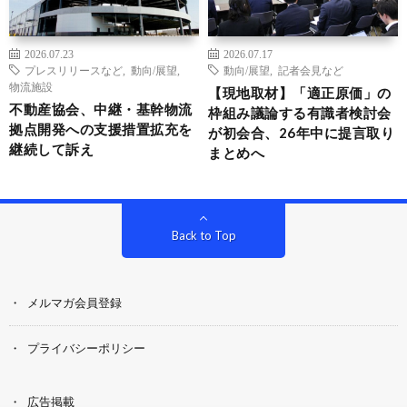
2026.07.23
2026.07.17
プレスリリースなど
,
動向/展望
,
動向/展望
,
記者会見など
物流施設
【現地取材】「適正原価」の
不動産協会、中継・基幹物流
枠組み議論する有識者検討会
拠点開発への支援措置拡充を
が初会合、26年中に提言取り
継続して訴え
まとめへ
Back to Top
メルマガ会員登録
プライバシーポリシー
広告掲載