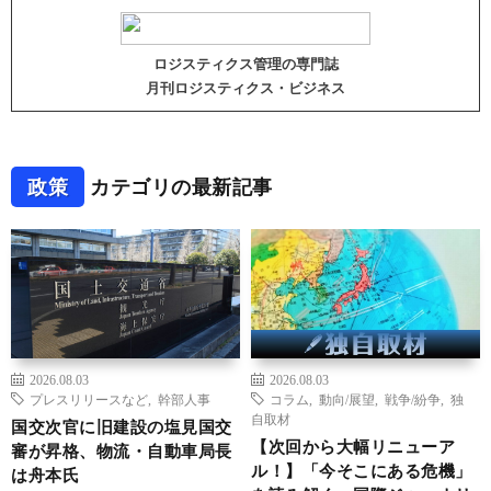
ロジスティクス管理の専門誌
月刊ロジスティクス・ビジネス
政策
カテゴリの最新記事
2026.08.03
2026.08.03
プレスリリースなど
,
幹部人事
コラム
,
動向/展望
,
戦争/紛争
,
独
自取材
国交次官に旧建設の塩見国交
【次回から大幅リニューア
審が昇格、物流・自動車局長
ル！】「今そこにある危機」
は舟本氏