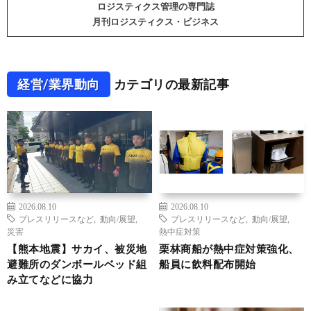
ロジスティクス管理の専門誌
月刊ロジスティクス・ビジネス
経営/業界動向
カテゴリの最新記事
2026.08.10
2026.08.10
プレスリリースなど
,
動向/展望
,
プレスリリースなど
,
動向/展望
,
災害
熱中症対策
【熊本地震】サカイ、被災地
栗林商船が熱中症対策強化、
避難所のダンボールベッド組
船員に飲料配布開始
み立てなどに協力