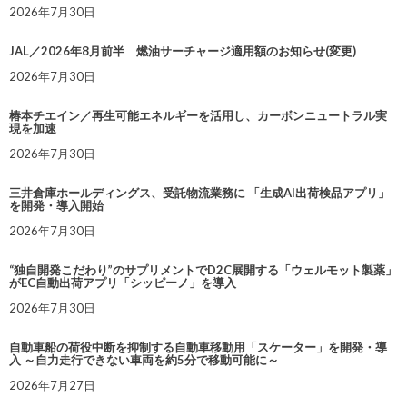
2026年7月30日
JAL／2026年8月前半 燃油サーチャージ適用額のお知らせ(変更)
2026年7月30日
椿本チエイン／再生可能エネルギーを活用し、カーボンニュートラル実
現を加速
2026年7月30日
三井倉庫ホールディングス、受託物流業務に 「生成AI出荷検品アプリ」
を開発・導入開始
2026年7月30日
“独自開発こだわり”のサプリメントでD2C展開する「ウェルモット製薬」
がEC自動出荷アプリ「シッピーノ」を導入
2026年7月30日
自動車船の荷役中断を抑制する自動車移動用「スケーター」を開発・導
入 ～自力走行できない車両を約5分で移動可能に～
2026年7月27日