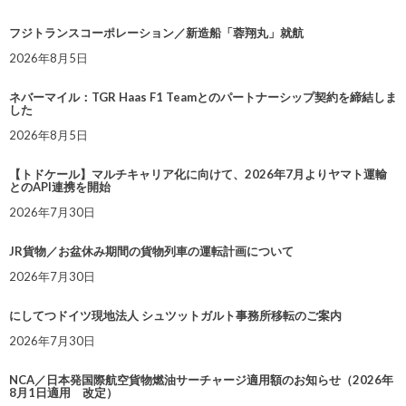
フジトランスコーポレーション／新造船「蓉翔丸」就航
2026年8月5日
ネバーマイル：TGR Haas F1 Teamとのパートナーシップ契約を締結しま
した
2026年8月5日
【トドケール】マルチキャリア化に向けて、2026年7月よりヤマト運輸
とのAPI連携を開始
2026年7月30日
JR貨物／お盆休み期間の貨物列車の運転計画について
2026年7月30日
にしてつドイツ現地法人 シュツットガルト事務所移転のご案内
2026年7月30日
NCA／日本発国際航空貨物燃油サーチャージ適用額のお知らせ（2026年
8月1日適用 改定）