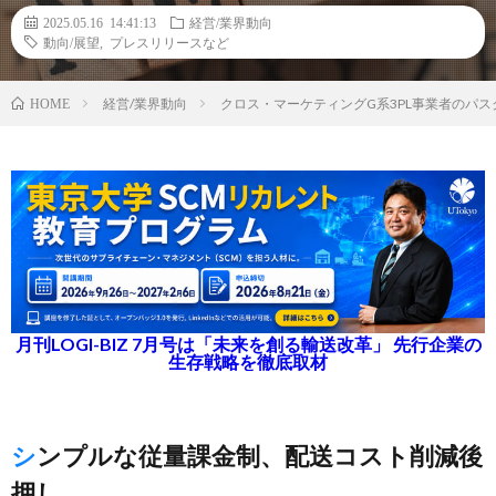
2025.05.16 14:41:13
経営/業界動向
動向/展望
,
プレスリリースなど
経営/業界動向
クロス・マーケティングG系3PL事業者のパ
HOME
月刊LOGI-BIZ 7月号は「未来を創る輸送改革」 先行企業の
生存戦略を徹底取材
シンプルな従量課金制、配送コスト削減後
押し