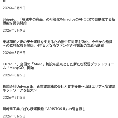
化
2026年8月9日
Shippio、「輸送中の商品」の可視化をInvoiceのAI-OCRで自動化する新
機能を提供開始
2026年8月9日
栗林商船／夏の安全運航を支えるため熱中症対策を強化。今年から船員
への飲料配布を開始、4年目となるファン付き作業服の支給も継続
2026年8月9日
CBcloud、全国の「Marq」施設を起点とした新たな配送プラットフォー
ム「MarqGO」開始
2026年8月5日
株式会社Univearth、倉吉運送株式会社と資本提携〜山陰エリアへ実運送
ネットワークを拡大〜
2026年8月5日
川崎重工業／ばら積運搬船「ARISTOS II」の引き渡し
2026年8月5日