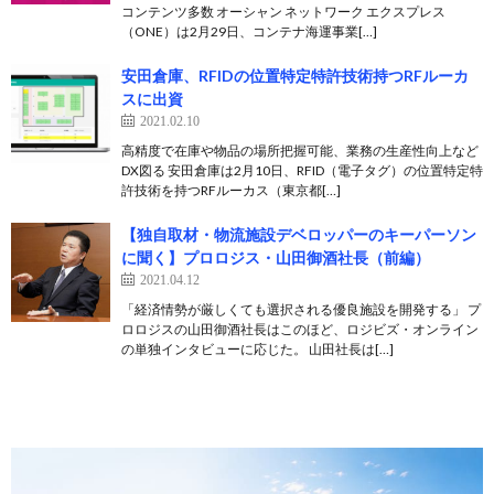
コンテンツ多数 オーシャン ネットワーク エクスプレス
（ONE）は2月29日、コンテナ海運事業[…]
安田倉庫、RFIDの位置特定特許技術持つRFルーカ
スに出資
2021.02.10
高精度で在庫や物品の場所把握可能、業務の生産性向上など
DX図る 安田倉庫は2月10日、RFID（電子タグ）の位置特定特
許技術を持つRFルーカス（東京都[…]
【独自取材・物流施設デベロッパーのキーパーソン
に聞く】プロロジス・山田御酒社長（前編）
2021.04.12
「経済情勢が厳しくても選択される優良施設を開発する」 プ
ロロジスの山田御酒社長はこのほど、ロジビズ・オンライン
の単独インタビューに応じた。 山田社長は[…]