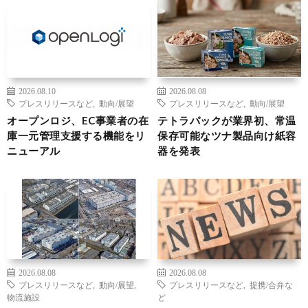
2026.08.10
2026.08.08
プレスリリースなど
,
動向/展望
プレスリリースなど
,
動向/展望
オープンロジ、EC事業者の在
テトラパックが業界初、常温
庫一元管理支援する機能をリ
保存可能なツナ製品向け紙容
ニューアル
器を発表
2026.08.08
2026.08.08
プレスリリースなど
,
動向/展望
,
プレスリリースなど
,
提携/合弁な
物流施設
ど