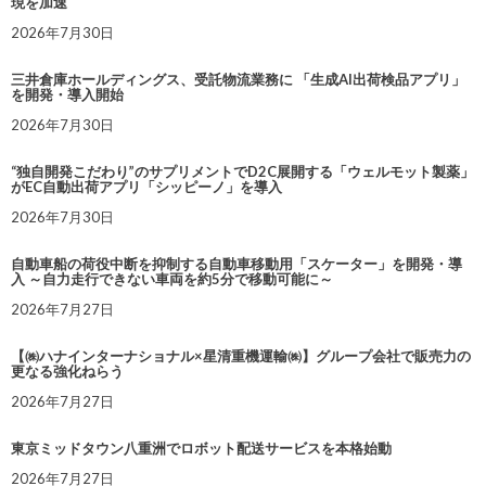
現を加速
2026年7月30日
三井倉庫ホールディングス、受託物流業務に 「生成AI出荷検品アプリ」
を開発・導入開始
2026年7月30日
“独自開発こだわり”のサプリメントでD2C展開する「ウェルモット製薬」
がEC自動出荷アプリ「シッピーノ」を導入
2026年7月30日
自動車船の荷役中断を抑制する自動車移動用「スケーター」を開発・導
入 ～自力走行できない車両を約5分で移動可能に～
2026年7月27日
【㈱ハナインターナショナル×星清重機運輸㈱】グループ会社で販売力の
更なる強化ねらう
2026年7月27日
東京ミッドタウン八重洲でロボット配送サービスを本格始動
2026年7月27日