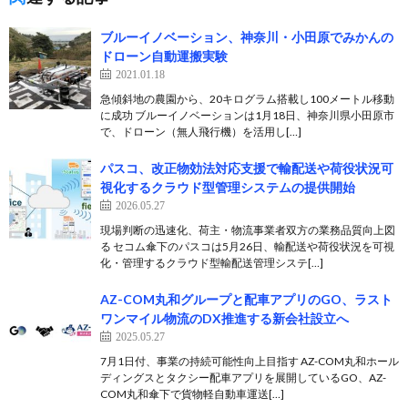
ブルーイノベーション、神奈川・小田原でみかんの
ドローン自動運搬実験
2021.01.18
急傾斜地の農園から、20キログラム搭載し100メートル移動
に成功 ブルーイノベーションは1月18日、神奈川県小田原市
で、ドローン（無人飛行機）を活用し[…]
パスコ、改正物効法対応支援で輸配送や荷役状況可
視化するクラウド型管理システムの提供開始
2026.05.27
現場判断の迅速化、荷主・物流事業者双方の業務品質向上図
る セコム傘下のパスコは5月26日、輸配送や荷役状況を可視
化・管理するクラウド型輸配送管理システ[…]
AZ-COM丸和グループと配車アプリのGO、ラスト
ワンマイル物流のDX推進する新会社設立へ
2025.05.27
7月1日付、事業の持続可能性向上目指す AZ-COM丸和ホール
ディングスとタクシー配車アプリを展開しているGO、AZ-
COM丸和傘下で貨物軽自動車運送[…]