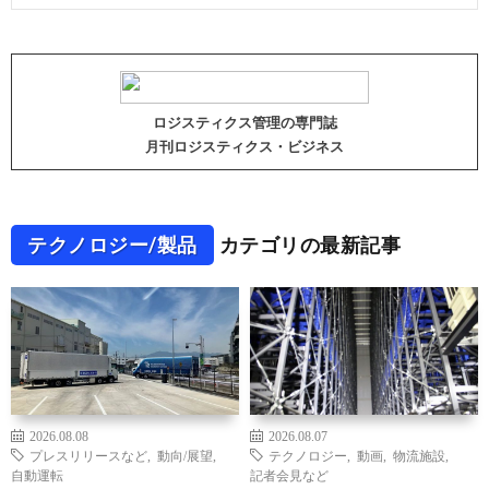
ロジスティクス管理の専門誌
月刊ロジスティクス・ビジネス
テクノロジー/製品
カテゴリの最新記事
2026.08.08
2026.08.07
プレスリリースなど
,
動向/展望
,
テクノロジー
,
動画
,
物流施設
,
自動運転
記者会見など