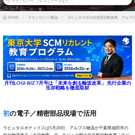
テクノロジー
,
プレスリリースなど
テクノロジー/製品
ラピュタロボの自在型自動倉庫、アルプ
HOME
月刊LOGI-BIZ 7月号は「未来を創る輸送改革」 先行企業の
生存戦略を徹底取材
初の電子／精密部品現場で活用
ラピュタロボティクスは5月20日、アルプス物流が千葉県成田市の
自社物流拠点「大栄倉庫」で、ラピュタ製の自在型自動倉庫「ラピ