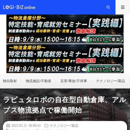
独自取材
物流施設/不動産
災害/事故/不祥事
テクノロジー/製品
ラピュタロボの自在型自動倉庫、アル
プス物流拠点で稼働開始
2025.05.21 06:00:41
テクノロジー/製品