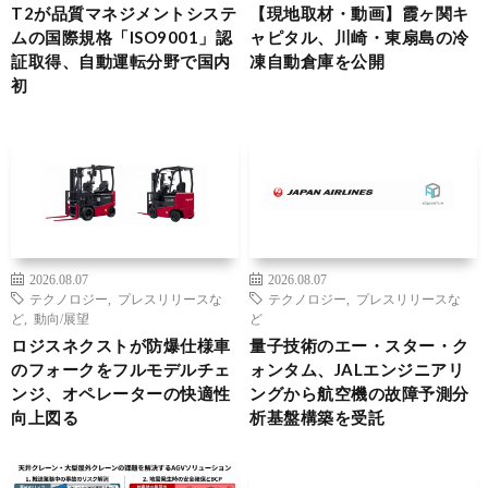
T2が品質マネジメントシステ
【現地取材・動画】霞ヶ関キ
ムの国際規格「ISO9001」認
ャピタル、川崎・東扇島の冷
証取得、自動運転分野で国内
凍自動倉庫を公開
初
2026.08.07
2026.08.07
テクノロジー
,
プレスリリースな
テクノロジー
,
プレスリリースな
ど
,
動向/展望
ど
ロジスネクストが防爆仕様車
量子技術のエー・スター・ク
のフォークをフルモデルチェ
ォンタム、JALエンジニアリ
ンジ、オペレーターの快適性
ングから航空機の故障予測分
向上図る
析基盤構築を受託