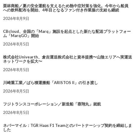
栗林商船／夏の安全運航を支えるため熱中症対策を強化。今年から船員
への飲料配布を開始、4年目となるファン付き作業服の支給も継続
2026年8月9日
CBcloud、全国の「Marq」施設を起点とした新たな配送プラットフォー
ム「MarqGO」開始
2026年8月5日
株式会社Univearth、倉吉運送株式会社と資本提携〜山陰エリアへ実運送
ネットワークを拡大〜
2026年8月5日
川崎重工業／ばら積運搬船「ARISTOS II」の引き渡し
2026年8月5日
フジトランスコーポレーション／新造船「蓉翔丸」就航
2026年8月5日
ネバーマイル：TGR Haas F1 Teamとのパートナーシップ契約を締結しま
した