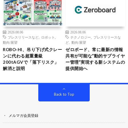
2026.08.06
2026.08.06
プレスリリースなど
,
ロボット
,
テクノロジー
,
プレスリリースな
動向/展望
ど
,
動向/展望
ROBO-HI、吊り下げ式クレー
ゼロボード、常に最新の情報
ンに代わる超重量級
共有が可能な“動的サプライヤ
200tAGVで「落下リスク」
ー管理”実現する新システムの
解消と説明
提供開始へ
Back to Top
メルマガ会員登録