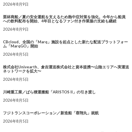
2026年8月9日
栗林商船／夏の安全運航を支えるため熱中症対策を強化。今年から船員
への飲料配布を開始、4年目となるファン付き作業服の支給も継続
2026年8月9日
CBcloud、全国の「Marq」施設を起点とした新たな配送プラットフォー
ム「MarqGO」開始
2026年8月5日
株式会社Univearth、倉吉運送株式会社と資本提携〜山陰エリアへ実運送
ネットワークを拡大〜
2026年8月5日
川崎重工業／ばら積運搬船「ARISTOS II」の引き渡し
2026年8月5日
フジトランスコーポレーション／新造船「蓉翔丸」就航
2026年8月5日