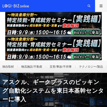
独自取材
物流施設/不動産
災害/事故/不祥事
テクノロジー/製品
アスクル、ギークプラスのピッキン
グ自動化システムを東日本基幹センタ
ーに導入