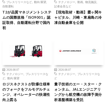
プレスリリースなど
,
動向/展望
,
テクノロジー
,
動画
,
物流施設
,
自動運転
記者会見など
T2が品質マネジメントシステ
【現地取材・動画】霞ヶ関キ
ムの国際規格「ISO9001」認
ャピタル、川崎・東扇島の冷
証取得、自動運転分野で国内
凍自動倉庫を公開
初
2026.08.07
2026.08.07
テクノロジー
,
プレスリリースな
テクノロジー
,
プレスリリースな
ど
,
動向/展望
ど
ロジスネクストが防爆仕様車
量子技術のエー・スター・ク
のフォークをフルモデルチェ
ォンタム、JALエンジニアリ
ンジ、オペレーターの快適性
ングから航空機の故障予測分
向上図る
析基盤構築を受託