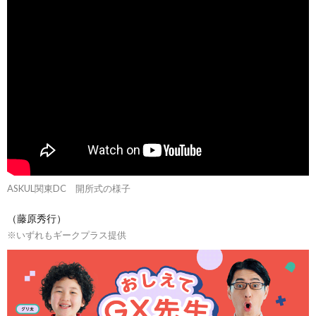
ASKUL関東DC 開所式の様子
（藤原秀行）
※いずれもギークプラス提供