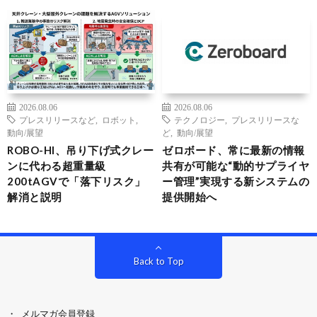
2026.08.06
2026.08.06
プレスリリースなど
,
ロボット
,
テクノロジー
,
プレスリリースな
動向/展望
ど
,
動向/展望
ROBO-HI、吊り下げ式クレー
ゼロボード、常に最新の情報
ンに代わる超重量級
共有が可能な“動的サプライヤ
200tAGVで「落下リスク」
ー管理”実現する新システムの
解消と説明
提供開始へ
Back to Top
メルマガ会員登録