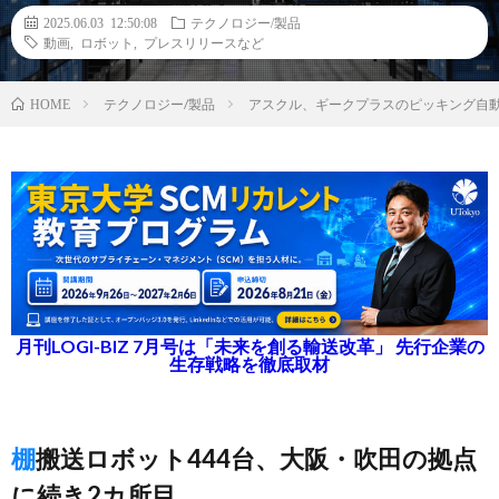
2025.06.03 12:50:08
テクノロジー/製品
動画
,
ロボット
,
プレスリリースなど
テクノロジー/製品
アスクル、ギークプラスのピッキング自
HOME
月刊LOGI-BIZ 7月号は「未来を創る輸送改革」 先行企業の
生存戦略を徹底取材
棚搬送ロボット444台、大阪・吹田の拠点
に続き2カ所目