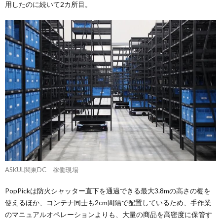
用したのに続いて2カ所目。
ASKUL関東DC 稼働現場
PopPickは防火シャッター直下を通過できる最大3.8mの高さの棚を
使えるほか、コンテナ同士も2cm間隔で配置しているため、手作業
のマニュアルオペレーションよりも、大量の商品を高密度に保管す