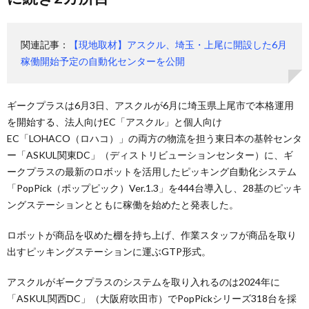
関連記事：
【現地取材】アスクル、埼玉・上尾に開設した6月
稼働開始予定の自動化センターを公開
ギークプラスは6月3日、アスクルが6月に埼玉県上尾市で本格運用
を開始する、法人向けEC「アスクル」と個人向け
EC「LOHACO（ロハコ）」の両方の物流を担う東日本の基幹センタ
ー「ASKUL関東DC」（ディストリビューションセンター）に、ギ
ークプラスの最新のロボットを活用したピッキング自動化システム
「PopPick（ポップピック）Ver.1.3」を444台導入し、28基のピッキ
ングステーションとともに稼働を始めたと発表した。
ロボットが商品を収めた棚を持ち上げ、作業スタッフが商品を取り
出すピッキングステーションに運ぶGTP形式。
アスクルがギークプラスのシステムを取り入れるのは2024年に
「ASKUL関西DC」（大阪府吹田市）でPopPickシリーズ318台を採