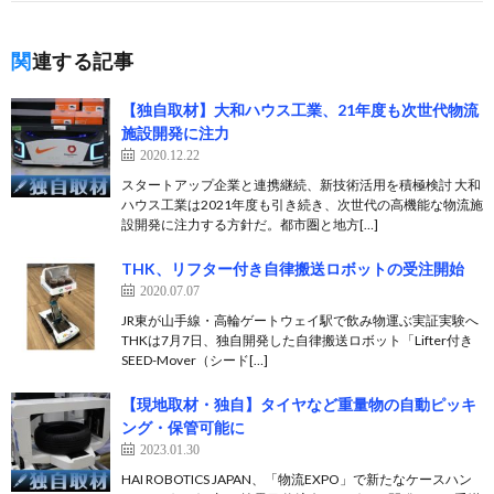
関連する記事
【独自取材】大和ハウス工業、21年度も次世代物流
施設開発に注力
2020.12.22
スタートアップ企業と連携継続、新技術活用を積極検討 大和
ハウス工業は2021年度も引き続き、次世代の高機能な物流施
設開発に注力する方針だ。都市圏と地方[…]
THK、リフター付き自律搬送ロボットの受注開始
2020.07.07
JR東が山手線・高輪ゲートウェイ駅で飲み物運ぶ実証実験へ
THKは7月7日、独自開発した自律搬送ロボット「Lifter付き
SEED-Mover（シード[…]
【現地取材・独自】タイヤなど重量物の自動ピッキ
ング・保管可能に
2023.01.30
HAI ROBOTICS JAPAN、「物流EXPO」で新たなケースハン