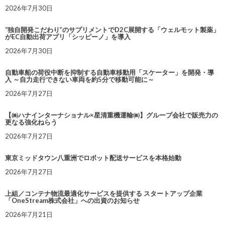
2026年7月30日
“独自開発こだわり”のサプリメントでD2C展開する「ウェルモット製薬」
がEC自動出荷アプリ「シッピーノ」を導入
2026年7月30日
自動車船の荷役中断を抑制する自動車移動用「スケーター」を開発・導
入 ～自力走行できない車両を約5分で移動可能に～
2026年7月27日
【㈱ハナインターナショナル×星清重機運輸㈱】グループ会社で販売力の
更なる強化ねらう
2026年7月27日
東京ミッドタウン八重洲でロボット配送サービスを本格始動
2026年7月27日
上組／コンテナ物流最適化サービスを提供する スタートアップ企業
「OneStream株式会社」への出資のお知らせ
2026年7月21日