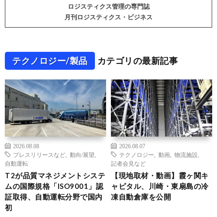
ロジスティクス管理の専門誌
月刊ロジスティクス・ビジネス
テクノロジー/製品
カテゴリの最新記事
2026.08.08
2026.08.07
プレスリリースなど
,
動向/展望
,
テクノロジー
,
動画
,
物流施設
,
自動運転
記者会見など
T2が品質マネジメントシステ
【現地取材・動画】霞ヶ関キ
ムの国際規格「ISO9001」認
ャピタル、川崎・東扇島の冷
証取得、自動運転分野で国内
凍自動倉庫を公開
初