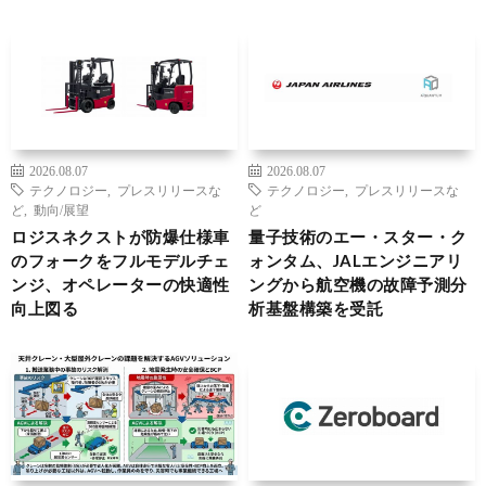
2026.08.07
2026.08.07
テクノロジー
,
プレスリリースな
テクノロジー
,
プレスリリースな
ど
,
動向/展望
ど
ロジスネクストが防爆仕様車
量子技術のエー・スター・ク
のフォークをフルモデルチェ
ォンタム、JALエンジニアリ
ンジ、オペレーターの快適性
ングから航空機の故障予測分
向上図る
析基盤構築を受託