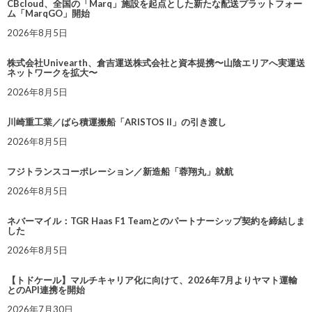
CBcloud、全国の「Marq」施設を起点とした新たな配送プラットフォー
ム「MarqGO」開始
2026年8月5日
株式会社Univearth、倉吉運送株式会社と資本提携〜山陰エリアへ実運送
ネットワークを拡大〜
2026年8月5日
川崎重工業／ばら積運搬船「ARISTOS II」の引き渡し
2026年8月5日
フジトランスコーポレーション／新造船「蓉翔丸」就航
2026年8月5日
ネバーマイル：TGR Haas F1 Teamとのパートナーシップ契約を締結しま
した
2026年8月5日
【トドケール】マルチキャリア化に向けて、2026年7月よりヤマト運輸
とのAPI連携を開始
2026年7月30日