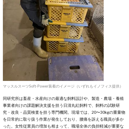
マッスルスーツSoft-Power装着のイメージ（いずれもイノフィス提供）
同研究所は畜産・水産向けの最適な飼料設計や、製造・農場・養殖
事業者向けの課題解決支援を担う日清丸紅飼料で、飼料の試験研
究・改良・品質検査を担う専門機関。現場では、20〜30kgの重量物
を日常的に取り扱う作業が発生しており、腰痛を訴える職員が多か
った。女性従業員の増加も相まって、職場全体の負担軽減が重要な