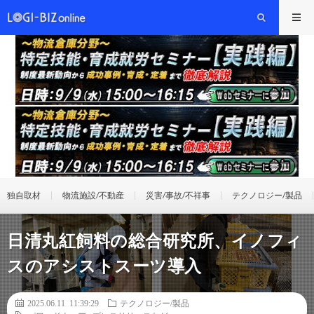
独自取材
物流施設/不動産
災害/事故/不祥事
テクノロジー/製品
日清丸紅飼料の総合研究所、イノフィ
スのアシストスーツ導入
2025.06.11 11:39:29
テクノロジー/製品