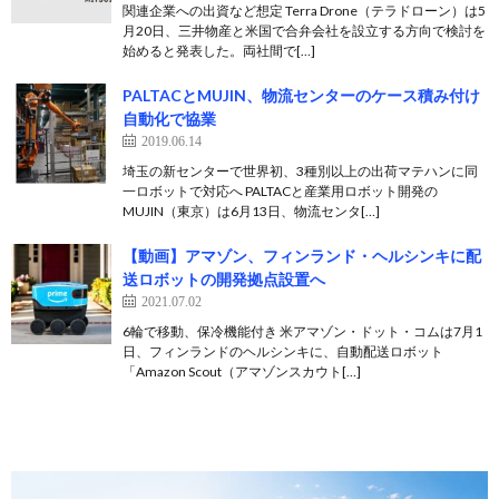
関連企業への出資など想定 Terra Drone（テラドローン）は5
月20日、三井物産と米国で合弁会社を設立する方向で検討を
始めると発表した。両社間で[…]
PALTACとMUJIN、物流センターのケース積み付け
自動化で協業
2019.06.14
埼玉の新センターで世界初、3種別以上の出荷マテハンに同
一ロボットで対応へ PALTACと産業用ロボット開発の
MUJIN（東京）は6月13日、物流センタ[…]
【動画】アマゾン、フィンランド・ヘルシンキに配
送ロボットの開発拠点設置へ
2021.07.02
6輪で移動、保冷機能付き 米アマゾン・ドット・コムは7月1
日、フィンランドのヘルシンキに、自動配送ロボット
「Amazon Scout（アマゾンスカウト[…]