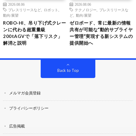
2026.08.06
2026.08.06
プレスリリースなど
,
ロボット
,
テクノロジー
,
プレスリリースな
動向/展望
ど
,
動向/展望
ROBO-HI、吊り下げ式クレー
ゼロボード、常に最新の情報
ンに代わる超重量級
共有が可能な“動的サプライヤ
200tAGVで「落下リスク」
ー管理”実現する新システムの
解消と説明
提供開始へ
Back to Top
メルマガ会員登録
プライバシーポリシー
広告掲載