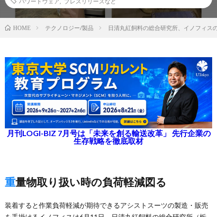
パワードウェア
,
プレスリリースなど
テクノロジー/製品
日清丸紅飼料の総合研究所、イノフィス
HOME
月刊LOGI-BIZ 7月号は「未来を創る輸送改革」 先行企業の
生存戦略を徹底取材
重量物取り扱い時の負荷軽減図る
装着すると作業負荷軽減が期待できるアシストスーツの製造・販売
を手掛けるイノフィスは6月11日、日清丸紅飼料の総合研究所（栃